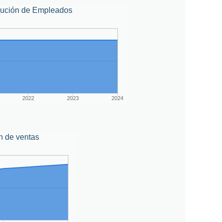
lución de Empleados
2022
2023
2024
n de ventas