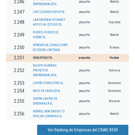
2.246
pequeña
Madrid
EMPRESARIALES SL.
2.247
LINE LEGENDS GROUP SL.
pequeña
Madrid
LAACADEMIA IDIOMAS Y
2.248
pequeña
Gipuzkoa
APOYO AL ESTUDIO SL.
PUERTO PUENTE DE
2.249
pequeña
Madrid
HIERRO SL
APRENDIZA CONSULTORES
2.250
pequeña
Bizkaia
SOCIEDAD LIMITADA.
2.251
QUALIFICA2 SL.
pequeña
Huelva
EQUIPO HUMANO
2.252
PROYECTOS
pequeña
Valencia
EMPRESARIALES SL
2.253
LIVIERS CONSULTING SL.
pequeña
Barcelona
2.254
RACO DE L'ANGLES SL
pequeña
Barcelona
INESPA CENTRO DE
2.255
pequeña
Alicante
ENSENANZA SL.
NEWBEL NEW BRIDGE TO
2.256
pequeña
Madrid
ENGLISH LEARNING SL.
Ver Ranking de Empresas del CNAE 8559