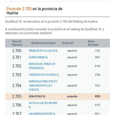
Posición 2.705
en la provincia de
Huelva
Qualifica2 Sl. se encuentra en la posición 2.705 del Ranking de Huelva.
A continuación podrá consultar la posición en el ranking de Qualifica2 Sl. y
empresas con posiciones similares:
Posición
Sector
Nombre de la empresa
Ventas (€)
Provincia
Actividad
2.700
MARQUES DE VILLALUA SL
pequeña
1102
2.701
CUBAS FRAMA SL
pequeña
4941
IBERICOS DEL PRADO DE
2.702
pequeña
0146
PEDRIANES SL.
2.703
HEREDEROS DE COCHERO SL
pequeña
4730
FABRICA DE EMBUTIDOS Y
2.704
JAMONES BONILLA Y
pequeña
1013
COBOS SL
2.705
QUALIFICA2 SL.
pequeña
8559
AVICOLA VALDELIMONES
2.706
pequeña
0147
SL
2.707
LAS AMERICAS SPORT SL.
pequeña
9311