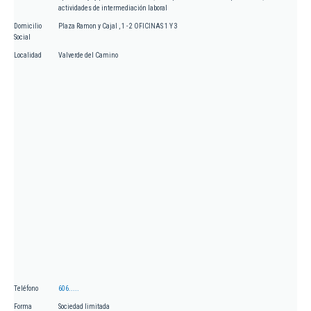
actividades de intermediación laboral
Domicilio
Plaza Ramon y Cajal , 1 - 2 OFICINAS 1 Y 3
Social
Localidad
Valverde del Camino
Teléfono
606.....
Forma
Sociedad limitada