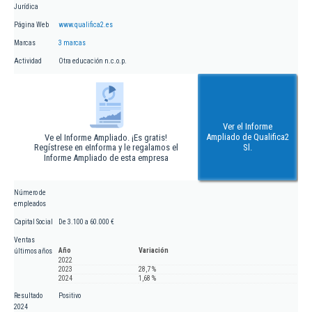
Jurídica
Página Web
www.qualifica2.es
Marcas
3 marcas
Actividad
Otra educación n.c.o.p.
Ver el Informe
Ampliado de Qualifica2
Ve el Informe Ampliado. ¡Es gratis!
Regístrese en eInforma y le regalamos el
Sl.
Informe Ampliado de esta empresa
Número de
empleados
Capital Social
De 3.100 a 60.000 €
Ventas
Año
Variación
últimos años
2022
2023
28,7 %
2024
1,68 %
Resultado
Positivo
2024