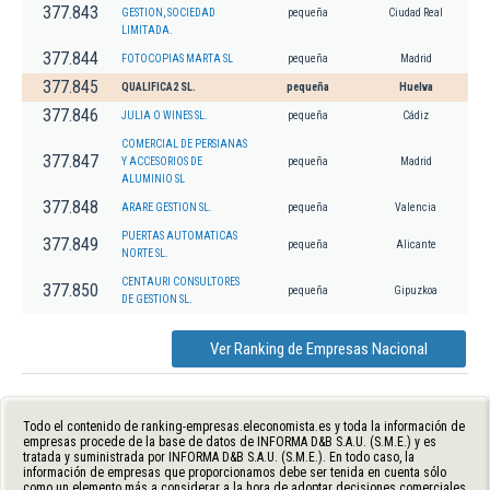
377.843
GESTION, SOCIEDAD
pequeña
Ciudad Real
LIMITADA.
377.844
FOTOCOPIAS MARTA SL
pequeña
Madrid
377.845
QUALIFICA2 SL.
pequeña
Huelva
377.846
JULIA O WINES SL.
pequeña
Cádiz
COMERCIAL DE PERSIANAS
377.847
Y ACCESORIOS DE
pequeña
Madrid
ALUMINIO SL
377.848
ARARE GESTION SL.
pequeña
Valencia
PUERTAS AUTOMATICAS
377.849
pequeña
Alicante
NORTE SL.
CENTAURI CONSULTORES
377.850
pequeña
Gipuzkoa
DE GESTION SL.
Ver Ranking de Empresas Nacional
Todo el contenido de ranking-empresas.eleconomista.es y toda la información de
empresas procede de la base de datos de INFORMA D&B S.A.U. (S.M.E.) y es
tratada y suministrada por INFORMA D&B S.A.U. (S.M.E.). En todo caso, la
información de empresas que proporcionamos debe ser tenida en cuenta sólo
como un elemento más a considerar a la hora de adoptar decisiones comerciales