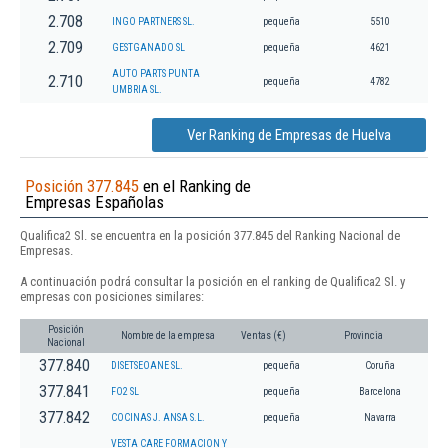
2.708
INGO PARTNERS SL.
pequeña
5510
2.709
GESTGANADO SL
pequeña
4621
AUTO PARTS PUNTA
2.710
pequeña
4782
UMBRIA SL.
Ver Ranking de Empresas de Huelva
Posición 377.845
en el Ranking de
Empresas Españolas
Qualifica2 Sl. se encuentra en la posición 377.845 del Ranking Nacional de
Empresas.
A continuación podrá consultar la posición en el ranking de Qualifica2 Sl. y
empresas con posiciones similares:
Posición
Nombre de la empresa
Ventas (€)
Provincia
Nacional
377.840
DISETSEOANE SL.
pequeña
Coruña
377.841
FO2 SL
pequeña
Barcelona
377.842
COCINAS J. ANSA S.L.
pequeña
Navarra
VESTA CARE FORMACION Y