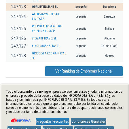
247.123
QUALITY INSTANT SL
pequeña
Barcelona
ALCIR 2022 SOCIEDAD
247.124
pequeña
Zaragoza
LIMITADA.
PUERTO ALTO SERVICIOS
247.125
pequeña
Málaga
VETERINARIOS SLP.
247.126
STEWART TRAVEL SL.
pequeña
Alicante
247.127
ELECTROCANARIAS S.L.
pequeña
Palmas (las)
GESCOLVI ASESORIA FISCAL
247.128
pequeña
Huesca
SL
Ver Ranking de Empresas Nacional
Todo el contenido de ranking-empresas.eleconomista.es y toda la información de
empresas procede de la base de datos de INFORMA D&B S.A.U. (S.M.E.) y es
tratada y suministrada por INFORMA D&B S.A.U. (S.M.E.). En todo caso, la
información de empresas que proporcionamos debe ser tenida en cuenta sólo
como un elemento más a considerar a la hora de adoptar decisiones comerciales
y no debe por tanto determinar las mismas.
Preguntas Frecuentes
Condiciones Generales