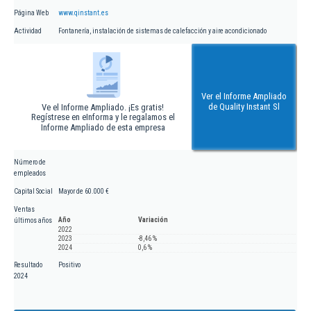
Página Web
www.qinstant.es
Actividad
Fontanería, instalación de sistemas de calefacción y aire acondicionado
Ver el Informe Ampliado
de Quality Instant Sl
Ve el Informe Ampliado. ¡Es gratis!
Regístrese en eInforma y le regalamos el
Informe Ampliado de esta empresa
Número de
empleados
Capital Social
Mayor de 60.000 €
Ventas
Año
Variación
últimos años
2022
2023
-8,46 %
2024
0,6 %
Resultado
Positivo
2024