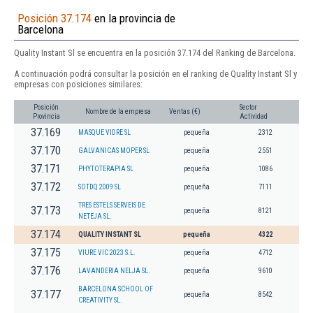
Posición 37.174
en la provincia de
Barcelona
Quality Instant Sl se encuentra en la posición 37.174 del Ranking de Barcelona.
A continuación podrá consultar la posición en el ranking de Quality Instant Sl y
empresas con posiciones similares:
Posición
Sector
Nombre de la empresa
Ventas (€)
Provincia
Actividad
37.169
MASQUE VIDRE SL
pequeña
2312
37.170
GALVANICAS MOPER SL
pequeña
2551
37.171
PHYTOTERAPIA SL
pequeña
1086
37.172
SOTDQ 2009 SL
pequeña
7111
TRES ESTELS SERVEIS DE
37.173
pequeña
8121
NETEJA SL.
37.174
QUALITY INSTANT SL
pequeña
4322
37.175
VIURE VIC 2023 S.L.
pequeña
4712
37.176
LAVANDERIA NELJA SL.
pequeña
9610
BARCELONA SCHOOL OF
37.177
pequeña
8542
CREATIVITY SL.