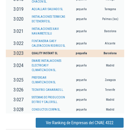
CHACON SL.
3.019
AQUALLAR I SALVADO SL
pequeña
Tarragona
INSTALACIONES TERMICAS
3.020
pequeña
Palmas (las)
DE TENERIFE SL.
INSTALACIONES XAVI
3.021
pequeña
Barcelona
NAVARRETE SLU
FONTANERIA GAS Y
3.022
pequeña
Alicante
CALEFACCION RODRIGO SL
3.023
QUALITY INSTANT SL
pequeña
Barcelona
EMARE INSTALACIONES
3.024
ELECTRICAS Y
pequeña
Madrid
CLIMATIZACION SL.
PREFERGAR
3.025
pequeña
Zaragoza
CLIMATIZACION SL
3.026
TECNIFRIO CANARIAS S.L.
pequeña
Tenerife
SISTEMAS DE PRODUCCION
3.027
pequeña
Madrid
DE FRIO Y CALOR SLL.
3.028
CONDUCTOS CORPA SL.
pequeña
Madrid
Ver Ranking de Empresas del CNAE 4322