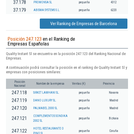
37.178
PROMONSA SL
pequeña
4312
37.179
ABISMA SYSTEMS S.L.
pequeña
6220
Ver Ranking de Empresas de Barcelona
Posición 247.123
en el Ranking de
Empresas Españolas
Quality Instant Sl se encuentra en la posición 247.123 del Ranking Nacional de
Empresas.
A continuación podrá consultar la posición en el ranking de Quality Instant Sl y
empresas con posiciones similares:
Posición
Nombre de la empresa
Ventas (€)
Provincia
Nacional
247.118
SIRKET LAMHANI SL.
pequeña
Navarra
247.119
DANO LUXURY SL.
pequeña
Madrid
247.120
PALMABEL 2000 SL
pequeña
Madrid
COMPLEMENTOS SONDIKA
247.121
pequeña
Bizkaia
2002 SL
HOTEL RESTAURANTE O
247.122
pequeña
Coruña
PINO SL