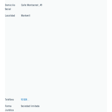
Domicilio
Calle Montserrat , 49
Social
Localidad
Martorell
Teléfono
93508...
Forma
Sociedad limitada
Jurídica