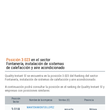
Posición 3.023
en el sector
Fontanería, instalación de sistemas
de calefacción y aire acondicionado
Quality Instant Sl se encuentra en la posición 3.023 del Ranking del sector
Fontanería, instalación de sistemas de calefacción y aire acondicionado.
A continuación podrá consultar la posición en el ranking de Quality Instant Sl y
empresas con posiciones similares:
Posición
Nombre de la empresa
Ventas (€)
Provincia
Sector
MANTENIMIENTOS LOPEZ
3.018
pequeña
Málaga