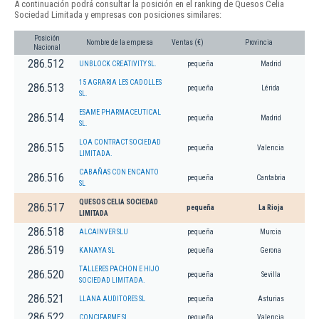
A continuación podrá consultar la posición en el ranking de Quesos Celia
Sociedad Limitada y empresas con posiciones similares:
Posición
Nombre de la empresa
Ventas (€)
Provincia
Nacional
286.512
UNBLOCK CREATIVITY SL.
pequeña
Madrid
15 AGRARIA LES CADOLLES
286.513
pequeña
Lérida
SL.
ESAME PHARMACEUTICAL
286.514
pequeña
Madrid
SL.
LOA CONTRACT SOCIEDAD
286.515
pequeña
Valencia
LIMITADA.
CABAÑAS CON ENCANTO
286.516
pequeña
Cantabria
SL
QUESOS CELIA SOCIEDAD
286.517
pequeña
La Rioja
LIMITADA
286.518
ALCAINVER SLU
pequeña
Murcia
286.519
KANAYA SL
pequeña
Gerona
TALLERES PACHON E HIJO
286.520
pequeña
Sevilla
SOCIEDAD LIMITADA.
286.521
LLANA AUDITORES SL
pequeña
Asturias
286.522
CONCIFARME SL
pequeña
Valencia