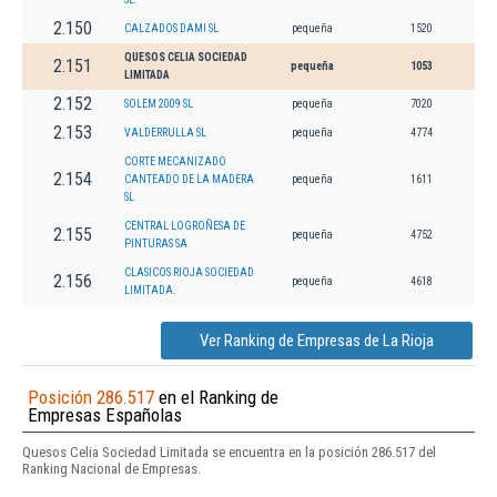
2.150
CALZADOS DAMI SL
pequeña
1520
QUESOS CELIA SOCIEDAD
2.151
pequeña
1053
LIMITADA
2.152
SOLEM 2009 SL
pequeña
7020
2.153
VALDERRULLA SL
pequeña
4774
CORTE MECANIZADO
2.154
CANTEADO DE LA MADERA
pequeña
1611
SL
CENTRAL LOGROÑESA DE
2.155
pequeña
4752
PINTURAS SA
CLASICOS RIOJA SOCIEDAD
2.156
pequeña
4618
LIMITADA.
Ver Ranking de Empresas de La Rioja
Posición 286.517
en el Ranking de
Empresas Españolas
Quesos Celia Sociedad Limitada se encuentra en la posición 286.517 del
Ranking Nacional de Empresas.