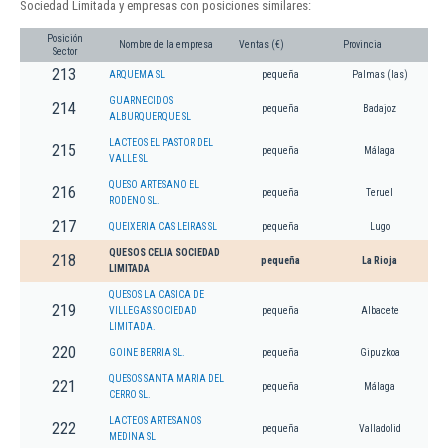
Sociedad Limitada y empresas con posiciones similares:
Posición
Nombre de la empresa
Ventas (€)
Provincia
Sector
213
ARQUEMA SL
pequeña
Palmas (las)
GUARNECIDOS
214
pequeña
Badajoz
ALBURQUERQUE SL
LACTEOS EL PASTOR DEL
215
pequeña
Málaga
VALLE SL
QUESO ARTESANO EL
216
pequeña
Teruel
RODENO SL.
217
QUEIXERIA CAS LEIRAS SL
pequeña
Lugo
QUESOS CELIA SOCIEDAD
218
pequeña
La Rioja
LIMITADA
QUESOS LA CASICA DE
219
VILLEGAS SOCIEDAD
pequeña
Albacete
LIMITADA.
220
GOINE BERRIA SL.
pequeña
Gipuzkoa
QUESOS SANTA MARIA DEL
221
pequeña
Málaga
CERRO SL.
LACTEOS ARTESANOS
222
pequeña
Valladolid
MEDINA SL