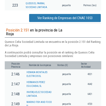
QUESOS EL PARRAL
223
pequeña
Palmas (las)
SOCIEDAD LIMITADA.
Ver Ranking de Empresas del CNAE 1053
Posición 2.151
en la provincia de La
Rioja
Quesos Celia Sociedad Limitada se encuentra en la posición 2.151 del Ranking
de La Rioja.
A continuación podrá consultar la posición en el ranking de Quesos Celia
Sociedad Limitada y empresas con posiciones similares:
Posición
Sector
Nombre de la empresa
Ventas (€)
Provincia
Actividad
HEMASA MONTAJES
2.146
pequeña
4321
ELECTRICOS SL
HERMANOS PEREZ
2.147
pequeña
4642
EGUIZABAL SL
INVERQUELEZ SOCIEDAD
2.148
pequeña
6421
LIMITADA.
MARINO FISH AND FOOD
2.149
pequeña
4723
SL.