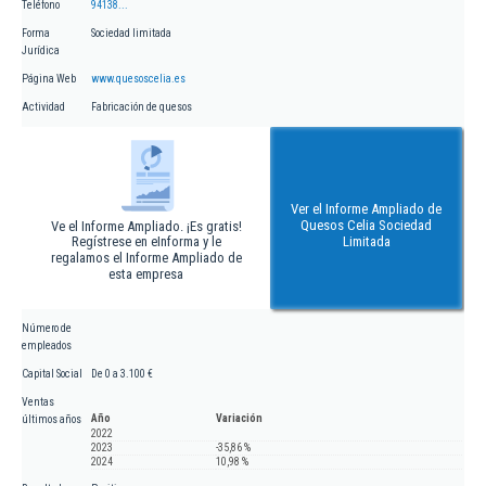
Teléfono
94138...
Forma
Sociedad limitada
Jurídica
Página Web
www.quesoscelia.es
Actividad
Fabricación de quesos
Ver el Informe Ampliado de
Quesos Celia Sociedad
Ve el Informe Ampliado. ¡Es gratis!
Regístrese en eInforma y le
Limitada
regalamos el Informe Ampliado de
esta empresa
Número de
empleados
Capital Social
De 0 a 3.100 €
Ventas
Año
Variación
últimos años
2022
2023
-35,86 %
2024
10,98 %