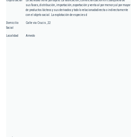
Objeto Social
La Sociedad tiene por objeto: La fabricación, comercialización en cualquiera de
sus fases, distribución, importación, exportación y venta al por menor y al por mayor
de productos lácteos y sus derivados y todo lo relacionadodirecta o indirectamente
con el objeto social. La explotación de especies d
Domicilio
Calle via Crucis , 22
Social
Localidad
Arnedo