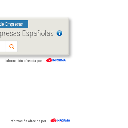
 de Empresas
mpresas Españolas
Información ofrecida por
Información ofrecida por