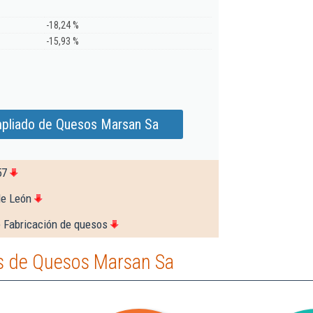
-18,24 %
-15,93 %
mpliado de Quesos Marsan Sa
57
de León
e Fabricación de quesos
s de Quesos Marsan Sa