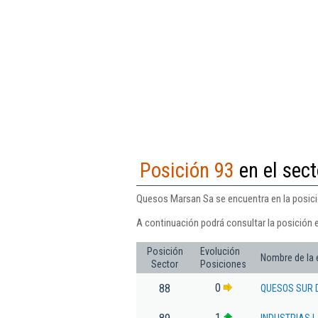
Posición 93
en el sect
Quesos Marsan Sa se encuentra en la posició
A continuación podrá consultar la posición 
Posición
Evolución
Nombre de la
Sector
Posiciones
0
88
QUESOS SUR D
1
89
INDUSTRIAS 