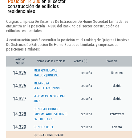
Posición 14.330
en el sector
construcción de edificios
residenciales
Quigras Limpieza De Sistemas De Extraccion De Humo Sociedad Limitada. se
encuentra en la posición 14.330 del Ranking del sector construcción de
edificios residenciales.
A continuación podrá consultar la posición en el ranking de Quigras Limpieza
De Sistemas De Extraccion De Humo Sociedad Limitada. y empresas con
posiciones similares:
Posición
Nombre de la empresa
Ventas (€)
Provincia
Sector
MESTRES DE CASES
14.325
pequeña
Baleares
MALLORQUINES SL.
METANOYA
14.326
pequeña
Madrid
REABILITACIONES SL.
REFORMAS EN GENERAL
14.327
pequeña
Madrid
JIM SL.
CONSTRUCCIONES E
14.328
IMPERMEABILIZACIONES
pequeña
Pontevedra
EMILIO DIAZ SL
14.329
CONFONTEL SL.
pequeña
Córdoba
QUIGRAS LIMPIEZA DE