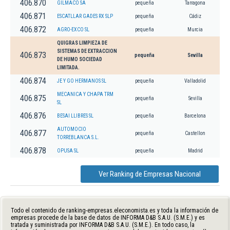
406.870
GILMACO SA
pequeña
Tarragona
406.871
ESCATLLAR GADES RX SLP
pequeña
Cádiz
406.872
AGRO-EXCO SL
pequeña
Murcia
QUIGRAS LIMPIEZA DE
SISTEMAS DE EXTRACCION
406.873
pequeña
Sevilla
DE HUMO SOCIEDAD
LIMITADA.
406.874
JE Y GO HERMANOS SL
pequeña
Valladolid
MECANICA Y CHAPA TRM
406.875
pequeña
Sevilla
SL
406.876
BESAI LLIBRES SL
pequeña
Barcelona
AUTOMOCIO
406.877
pequeña
Castellon
TORREBLANCA S.L.
406.878
OPUSA SL
pequeña
Madrid
Ver Ranking de Empresas Nacional
Todo el contenido de ranking-empresas.eleconomista.es y toda la información de
empresas procede de la base de datos de INFORMA D&B S.A.U. (S.M.E.) y es
tratada y suministrada por INFORMA D&B S.A.U. (S.M.E.). En todo caso, la