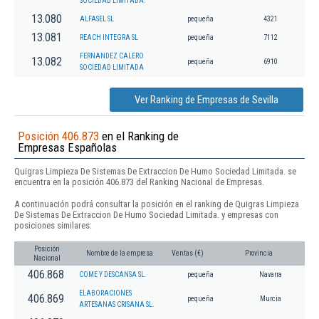
SOCIEDAD LIMITADA.
13.080
ALFASEL SL
pequeña
4321
13.081
REACH INTEGRA SL
pequeña
7112
FERNANDEZ CALERO
13.082
pequeña
6910
SOCIEDAD LIMITADA
Ver Ranking de Empresas de Sevilla
Posición 406.873
en el Ranking de
Empresas Españolas
Quigras Limpieza De Sistemas De Extraccion De Humo Sociedad Limitada. se
encuentra en la posición 406.873 del Ranking Nacional de Empresas.
A continuación podrá consultar la posición en el ranking de Quigras Limpieza
De Sistemas De Extraccion De Humo Sociedad Limitada. y empresas con
posiciones similares:
Posición
Nombre de la empresa
Ventas (€)
Provincia
Nacional
406.868
COME Y DESCANSA SL.
pequeña
Navarra
ELABORACIONES
406.869
pequeña
Murcia
ARTESANAS CRISANA SL.