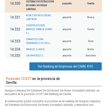
SISTEMAS DE EXTRACCION
14.330
pequeña
Sevilla
DE HUMO SOCIEDAD
LIMITADA.
ROSA Y SOFIA SOCIEDAD
14.331
pequeña
Murcia
LIMITADA.
CONSTRUCCIONES
14.332
MANUEL VARELA GOMEZ
pequeña
Coruña
S.L.
GRANITOS JUAN
14.333
pequeña
Ávila
FERNANDEZ E HIJOS S.L.
14.334
MANUEL ILLAN SL
pequeña
Sevilla
14.335
LAZAAR 2022 S.L.
pequeña
Barcelona
Ver Ranking de Empresas del CNAE 4101
Posición 13.077
en la provincia de
Sevilla
Quigras Limpieza De Sistemas De Extraccion De Humo Sociedad Limitada. se
encuentra en la posición 13.077 del Ranking de Sevilla.
A continuación podrá consultar la posición en el ranking de Quigras Limpieza
De Sistemas De Extraccion De Humo Sociedad Limitada. y empresas con