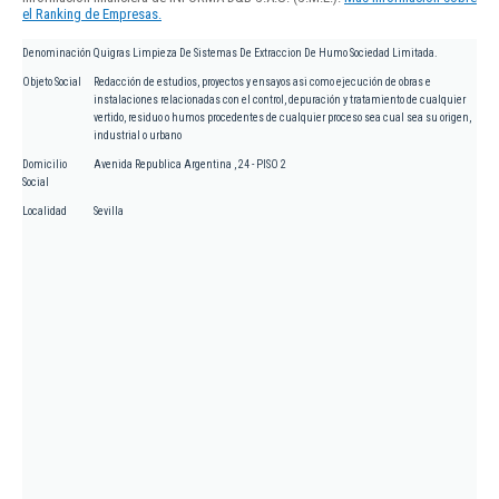
el Ranking de Empresas.
Denominación
Quigras Limpieza De Sistemas De Extraccion De Humo Sociedad Limitada.
Objeto Social
Redacción de estudios, proyectos y ensayos asi como ejecución de obras e
instalaciones relacionadas con el control, depuración y tratamiento de cualquier
vertido, residuo o humos procedentes de cualquier proceso sea cual sea su origen,
industrial o urbano
Domicilio
Avenida Republica Argentina , 24 - PISO 2
Social
Localidad
Sevilla