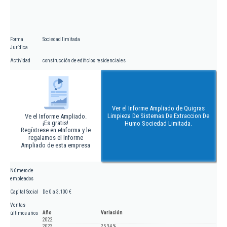
Forma
Sociedad limitada
Jurídica
Actividad
construcción de edificios residenciales
Ver el Informe Ampliado de Quigras
Limpieza De Sistemas De Extraccion De
Ve el Informe Ampliado.
¡Es gratis!
Humo Sociedad Limitada.
Regístrese en eInforma y le
regalamos el Informe
Ampliado de esta empresa
Número de
empleados
Capital Social
De 0 a 3.100 €
Ventas
Año
Variación
últimos años
2022
2023
25,34 %