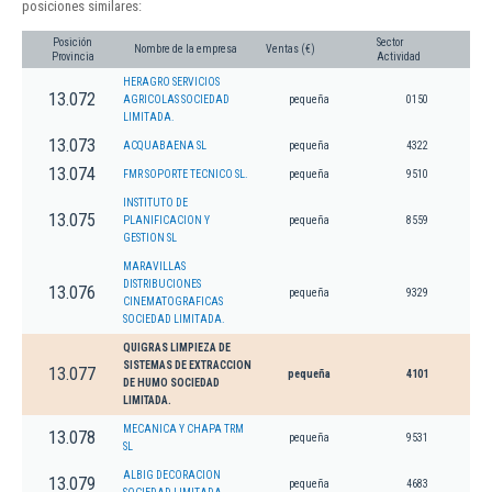
posiciones similares:
Posición
Sector
Nombre de la empresa
Ventas (€)
Provincia
Actividad
HERAGRO SERVICIOS
13.072
AGRICOLAS SOCIEDAD
pequeña
0150
LIMITADA.
13.073
ACQUABAENA SL
pequeña
4322
13.074
FMR SOPORTE TECNICO SL.
pequeña
9510
INSTITUTO DE
13.075
PLANIFICACION Y
pequeña
8559
GESTION SL
MARAVILLAS
DISTRIBUCIONES
13.076
pequeña
9329
CINEMATOGRAFICAS
SOCIEDAD LIMITADA.
QUIGRAS LIMPIEZA DE
SISTEMAS DE EXTRACCION
13.077
pequeña
4101
DE HUMO SOCIEDAD
LIMITADA.
MECANICA Y CHAPA TRM
13.078
pequeña
9531
SL
ALBIG DECORACION
13.079
pequeña
4683