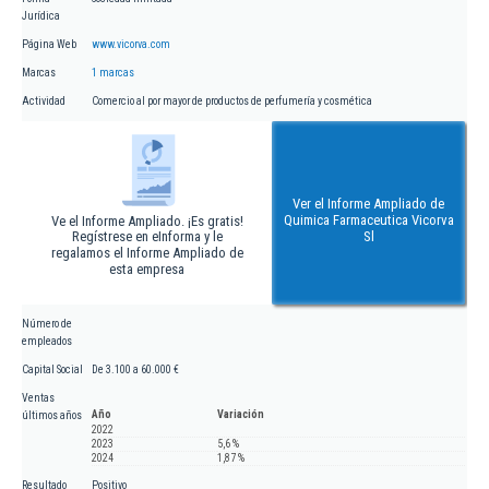
Jurídica
Página Web
www.vicorva.com
Marcas
1 marcas
Actividad
Comercio al por mayor de productos de perfumería y cosmética
Ver el Informe Ampliado de
Quimica Farmaceutica Vicorva
Ve el Informe Ampliado. ¡Es gratis!
Regístrese en eInforma y le
Sl
regalamos el Informe Ampliado de
esta empresa
Número de
empleados
Capital Social
De 3.100 a 60.000 €
Ventas
Año
Variación
últimos años
2022
2023
5,6 %
2024
1,87 %
Resultado
Positivo