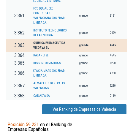
SOCIEDAD LIMITADA.
FCC EQUAL CEE
COMUNIDAD
3.361
grande
8121
VALENCIANA SOCIEDAD
LIMITADA.
INSTITUTO TECNOLOGICO
3.362
grande
7499
DE LA ENERGIA
QUIMICA FARMACEUTICA
3.363
grande
4645
VICORVA SL
3.364
DASANCI SL
grande
4645
3.365
DESIS INFORMATICA S.L.
grande
6290
STACIA MARK SOCIEDAD
3.366
grande
4730
LIMITADA.
ALMACENES GENERALES
3.367
grande
5210
VALENCIA SL
3.368
CAÑALTA SA
grande
0119
Ver Ranking de Empresas de Valencia
Posición 59.231
en el Ranking de
Empresas Españolas