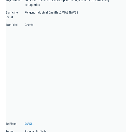
Objeto Social
Comercialización de productos perfumería y cosmética a farmacias y
peluquerías.
Domicilio
Poligono Industrial Castilla , 2 VIAL NAVE 9
Social
Localidad
Cheste
Teléfono
96251...
Forma
Sociedad limitada