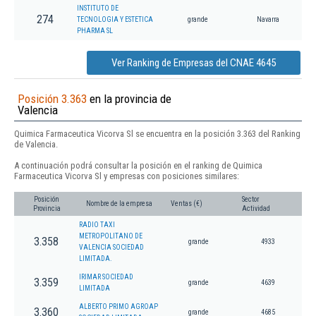
INSTITUTO DE
274
TECNOLOGIA Y ESTETICA
grande
Navarra
PHARMA SL
Ver Ranking de Empresas del CNAE 4645
Posición 3.363
en la provincia de
Valencia
Quimica Farmaceutica Vicorva Sl se encuentra en la posición 3.363 del Ranking
de Valencia.
A continuación podrá consultar la posición en el ranking de Quimica
Farmaceutica Vicorva Sl y empresas con posiciones similares:
Posición
Sector
Nombre de la empresa
Ventas (€)
Provincia
Actividad
RADIO TAXI
METROPOLITANO DE
3.358
grande
4933
VALENCIA SOCIEDAD
LIMITADA.
IRIMAR SOCIEDAD
3.359
grande
4639
LIMITADA
ALBERTO PRIMO AGROAP
3.360
grande
4685