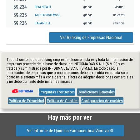
59.234
REALNISA SL.
grande
Madrid
59.235
AIR TEK SYSTEMS SL.
grande
Baleares
59.236
DASANCI SL
grande
Valencia
Ver Ranking de Empresas Nacional
Todo el contenido de ranking-empresas.eleconomista.es y toda la información de
empresas procede de la base de datos de INFORMA D&B S.A.U. (S.M.E.) y es
tratada y suministrada por INFORMA D&B S.A.U. (S.M.E.). En todo caso, la
información de empresas que proporcionamos debe ser tenida en cuenta sólo
como un elemento más a considerar a la hora de adoptar decisiones comerciales
y no debe por tanto determinar las mismas.
Preguntas Frecuentes
Condiciones Generales
Política de Privacidad
Política de Cookies
Configuración de cookies
Hay más por ver
Ver Informe de Quimica Farmaceutica Vicorva Sl