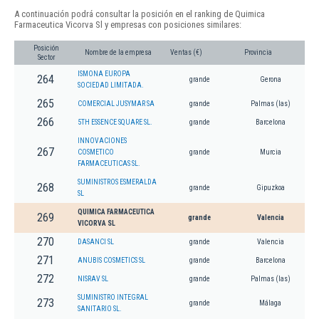
A continuación podrá consultar la posición en el ranking de Quimica
Farmaceutica Vicorva Sl y empresas con posiciones similares:
Posición
Nombre de la empresa
Ventas (€)
Provincia
Sector
ISMONA EUROPA
264
grande
Gerona
SOCIEDAD LIMITADA.
265
COMERCIAL JUSYMAR SA
grande
Palmas (las)
266
5TH ESSENCE SQUARE SL.
grande
Barcelona
INNOVACIONES
267
COSMETICO
grande
Murcia
FARMACEUTICAS SL.
SUMINISTROS ESMERALDA
268
grande
Gipuzkoa
SL
QUIMICA FARMACEUTICA
269
grande
Valencia
VICORVA SL
270
DASANCI SL
grande
Valencia
271
ANUBIS COSMETICS SL
grande
Barcelona
272
NISRAV SL
grande
Palmas (las)
SUMINISTRO INTEGRAL
273
grande
Málaga
SANITARIO SL.