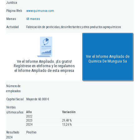
Jurídica
Página Web
www.quimunsa.com
Marcas
68 marcas
Actividad
Fabricación de pesticidas, desinfectantes y otros productos agroquímicos
Ver el Informe Ampliado de
Quimica De Munguia Sa
Ve el Informe Ampliado. ¡Es gratis!
Regístrese en eInforma y le regalamos
el Informe Ampliado de esta empresa
Número de
empleados
Capital Social
Mayor de 60.000 €
Ventas
Año
Variación
últimos años
2022
2023
29,48 %
2024
13,26 %
Resultado
Positivo
2024