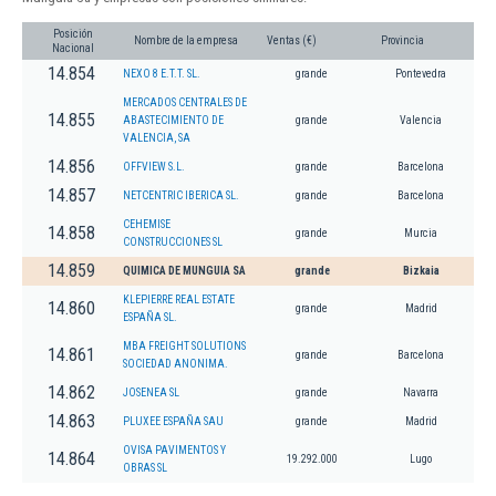
Posición
Nombre de la empresa
Ventas (€)
Provincia
Nacional
14.854
NEXO 8 E.T.T. SL.
grande
Pontevedra
MERCADOS CENTRALES DE
14.855
ABASTECIMIENTO DE
grande
Valencia
VALENCIA, SA
14.856
OFFVIEW S.L.
grande
Barcelona
14.857
NETCENTRIC IBERICA SL.
grande
Barcelona
CEHEMISE
14.858
grande
Murcia
CONSTRUCCIONES SL
14.859
QUIMICA DE MUNGUIA SA
grande
Bizkaia
KLEPIERRE REAL ESTATE
14.860
grande
Madrid
ESPAÑA SL.
MBA FREIGHT SOLUTIONS
14.861
grande
Barcelona
SOCIEDAD ANONIMA.
14.862
JOSENEA SL
grande
Navarra
14.863
PLUXEE ESPAÑA SAU
grande
Madrid
OVISA PAVIMENTOS Y
14.864
19.292.000
Lugo
OBRAS SL