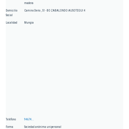
madera
Domicilio
Camino Derio , 51 - BO ZABALONDO AUSOTEGUI 4
Social
Localidad
Mungia
Teléfono
94674...
Forma
Sociedad anónima unipersonal