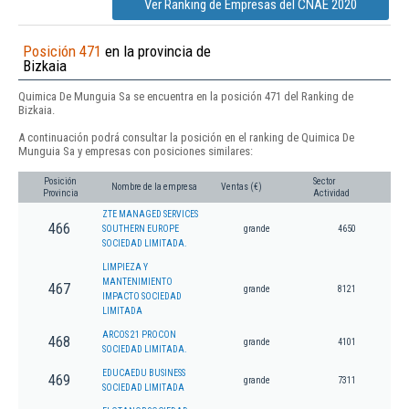
Ver Ranking de Empresas del CNAE 2020
Posición 471
en la provincia de
Bizkaia
Quimica De Munguia Sa se encuentra en la posición 471 del Ranking de
Bizkaia.
A continuación podrá consultar la posición en el ranking de Quimica De
Munguia Sa y empresas con posiciones similares:
Posición
Sector
Nombre de la empresa
Ventas (€)
Provincia
Actividad
ZTE MANAGED SERVICES
466
SOUTHERN EUROPE
grande
4650
SOCIEDAD LIMITADA.
LIMPIEZA Y
MANTENIMIENTO
467
grande
8121
IMPACTO SOCIEDAD
LIMITADA
ARCOS 21 PROCON
468
grande
4101
SOCIEDAD LIMITADA.
EDUCAEDU BUSINESS
469
grande
7311
SOCIEDAD LIMITADA