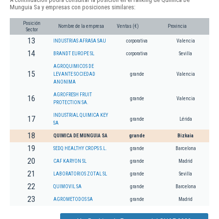
Munguia Sa y empresas con posiciones similares:
Posición
Nombre de la empresa
Ventas (€)
Provincia
Sector
13
INDUSTRIAS AFRASA SAU
corporativa
Valencia
14
BRANDT EUROPE SL
corporativa
Sevilla
AGROQUIMICOS DE
15
LEVANTE SOCIEDAD
grande
Valencia
ANONIMA
AGROFRESH FRUIT
16
grande
Valencia
PROTECTION SA.
INDUSTRIAL QUIMICA KEY
17
grande
Lérida
SA
18
QUIMICA DE MUNGUIA SA
grande
Bizkaia
19
SEDQ HEALTHY CROPS S.L.
grande
Barcelona
20
CAF KARYON SL
grande
Madrid
21
LABORATORIOS ZOTAL SL
grande
Sevilla
22
QUIMOVIL SA
grande
Barcelona
23
AGROMETODOS SA
grande
Madrid