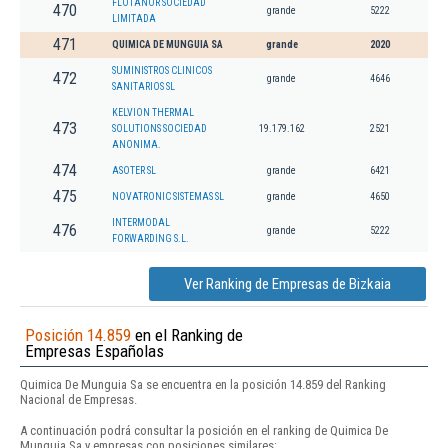
FLOTANOR SOCIEDAD
470
grande
5222
LIMITADA
471
QUIMICA DE MUNGUIA SA
grande
2020
SUMINISTROS CLINICOS
472
grande
4646
SANITARIOS SL
KELVION THERMAL
473
SOLUTIONS SOCIEDAD
19.179.162
2521
ANONIMA.
474
ASOTER SL
grande
6421
475
NOVATRONIC SISTEMAS SL
grande
4650
INTERMODAL
476
grande
5222
FORWARDING S.L.
Ver Ranking de Empresas de Bizkaia
Posición 14.859
en el Ranking de
Empresas Españolas
Quimica De Munguia Sa se encuentra en la posición 14.859 del Ranking
Nacional de Empresas.
A continuación podrá consultar la posición en el ranking de Quimica De
Munguia Sa y empresas con posiciones similares: