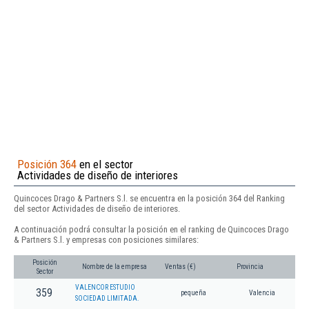
Posición 364
en el sector
Actividades de diseño de interiores
Quincoces Drago & Partners S.l. se encuentra en la posición 364 del Ranking
del sector Actividades de diseño de interiores.
A continuación podrá consultar la posición en el ranking de Quincoces Drago
& Partners S.l. y empresas con posiciones similares:
Posición
Nombre de la empresa
Ventas (€)
Provincia
Sector
VALENCOR ESTUDIO
359
pequeña
Valencia
SOCIEDAD LIMITADA.