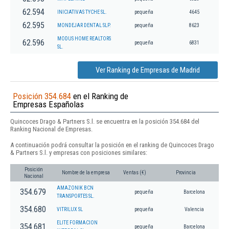
62.594
INICIATIVAS TYCHE SL.
pequeña
4645
62.595
MONDEJAR DENTAL SLP.
pequeña
8623
MODUS HOME REALTORS
62.596
pequeña
6831
SL.
Ver Ranking de Empresas de Madrid
Posición 354.684
en el Ranking de
Empresas Españolas
Quincoces Drago & Partners S.l. se encuentra en la posición 354.684 del
Ranking Nacional de Empresas.
A continuación podrá consultar la posición en el ranking de Quincoces Drago
& Partners S.l. y empresas con posiciones similares:
Posición
Nombre de la empresa
Ventas (€)
Provincia
Nacional
AMAZONIK BCN
354.679
pequeña
Barcelona
TRANSPORTES SL.
354.680
VITRILUX SL
pequeña
Valencia
ELITE FORMACION
354.681
pequeña
Barcelona