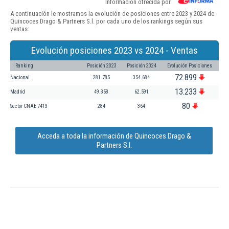
Información ofrecida por
A continuación le mostramos la evolución de posiciones entre 2023 y 2024 de
Quincoces Drago & Partners S.l. por cada uno de los rankings según sus
ventas:
Evolución posiciones 2023 vs 2024 - Ventas
Ranking
Posición 2023
Posición 2024
Evolución Posiciones
72.899
Nacional
281.785
354.684
13.233
Madrid
49.358
62.591
80
Sector CNAE 7413
284
364
Acceda a toda la información de Quincoces Drago &
Partners S.l.