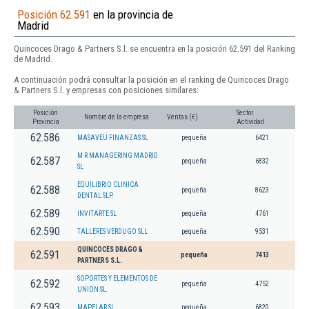
Posición 62.591
en la provincia de
Madrid
Quincoces Drago & Partners S.l. se encuentra en la posición 62.591 del Ranking
de Madrid.
A continuación podrá consultar la posición en el ranking de Quincoces Drago
& Partners S.l. y empresas con posiciones similares:
Posición
Sector
Nombre de la empresa
Ventas (€)
Provincia
Actividad
62.586
MASAVEU FINANZAS SL
pequeña
6421
M R MANAGERING MADRID
62.587
pequeña
6832
SL
EQUILIBRIO CLINICA
62.588
pequeña
8623
DENTAL SLP.
62.589
INVITARTE SL
pequeña
4761
62.590
TALLERES VERDUGO SLL
pequeña
9531
QUINCOCES DRAGO &
62.591
pequeña
7413
PARTNERS S.L.
SOPORTES Y ELEMENTOS DE
62.592
pequeña
4752
UNION SL.
62.593
MAPELAR SL
pequeña
6820