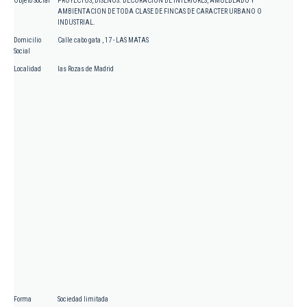
Objeto Social
PROYECTOS, DISENOS. DECORACION DE INTERIORES, AMUEBLADO Y
AMBIENTACION DE TODA CLASE DE FINCAS DE CARACTER URBANO O
INDUSTRIAL.
Domicilio
Calle cabo gata , 17 - LAS MATAS
Social
Localidad
las Rozas de Madrid
Forma
Sociedad limitada