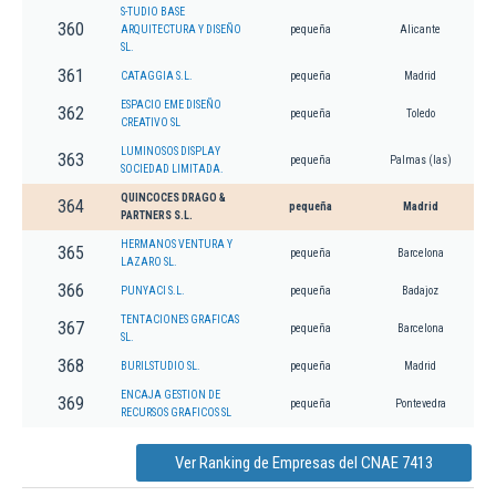
S-TUDIO BASE
360
ARQUITECTURA Y DISEÑO
pequeña
Alicante
SL.
361
CATAGGIA S.L.
pequeña
Madrid
ESPACIO EME DISEÑO
362
pequeña
Toledo
CREATIVO SL
LUMINOSOS DISPLAY
363
pequeña
Palmas (las)
SOCIEDAD LIMITADA.
QUINCOCES DRAGO &
364
pequeña
Madrid
PARTNERS S.L.
HERMANOS VENTURA Y
365
pequeña
Barcelona
LAZARO SL.
366
PUNYACI S.L.
pequeña
Badajoz
TENTACIONES GRAFICAS
367
pequeña
Barcelona
SL.
368
BURILSTUDIO SL.
pequeña
Madrid
ENCAJA GESTION DE
369
pequeña
Pontevedra
RECURSOS GRAFICOS SL
Ver Ranking de Empresas del CNAE 7413