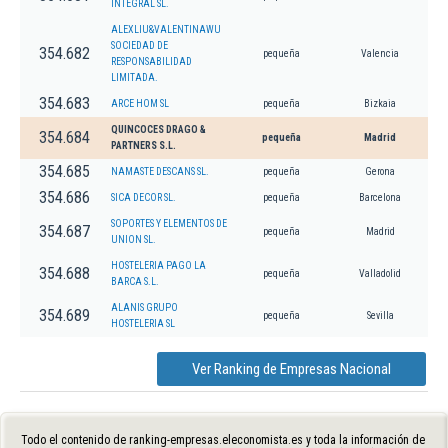
INTEGRAL SL.
ALEXLIU&VALENTINAWU
SOCIEDAD DE
354.682
pequeña
Valencia
RESPONSABILIDAD
LIMITADA.
354.683
ARCE HOM SL
pequeña
Bizkaia
QUINCOCES DRAGO &
354.684
pequeña
Madrid
PARTNERS S.L.
354.685
NAMASTE DESCANS SL.
pequeña
Gerona
354.686
SICA DECOR SL.
pequeña
Barcelona
SOPORTES Y ELEMENTOS DE
354.687
pequeña
Madrid
UNION SL.
HOSTELERIA PAGO LA
354.688
pequeña
Valladolid
BARCA S.L.
ALANIS GRUPO
354.689
pequeña
Sevilla
HOSTELERIA SL
Ver Ranking de Empresas Nacional
Todo el contenido de ranking-empresas.eleconomista.es y toda la información de