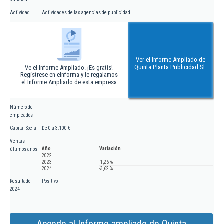
Actividad
Actividades de las agencias de publicidad
Ver el Informe Ampliado de
Quinta Planta Publicidad Sl.
Ve el Informe Ampliado. ¡Es gratis!
Regístrese en eInforma y le regalamos
el Informe Ampliado de esta empresa
Número de
empleados
Capital Social
De 0 a 3.100 €
Ventas
Año
Variación
últimos años
2022
2023
-1,26 %
2024
-3,62 %
Resultado
Positivo
2024