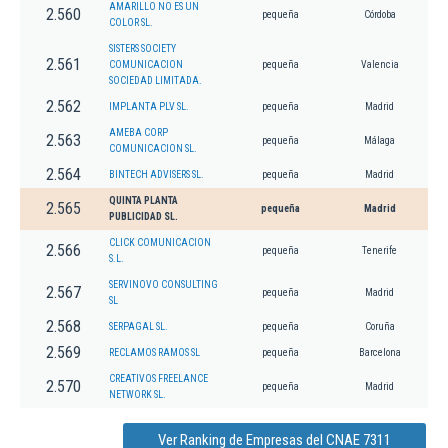
AMARILLO NO ES UN
2.560
pequeña
Córdoba
COLOR SL.
SISTERS SOCIETY
2.561
COMUNICACION
pequeña
Valencia
SOCIEDAD LIMITADA.
2.562
IMPLANTA PLV SL.
pequeña
Madrid
AMEBA CORP
2.563
pequeña
Málaga
COMUNICACION SL.
2.564
BINTECH ADVISERS SL.
pequeña
Madrid
QUINTA PLANTA
2.565
pequeña
Madrid
PUBLICIDAD SL.
CLICK COMUNICACION
2.566
pequeña
Tenerife
S.L.
SERVINOVO CONSULTING
2.567
pequeña
Madrid
SL
2.568
SERPAGAL SL.
pequeña
Coruña
2.569
RECLAMOS RAMOS SL
pequeña
Barcelona
CREATIVOS FREELANCE
2.570
pequeña
Madrid
NETWORK SL.
Ver Ranking de Empresas del CNAE 7311