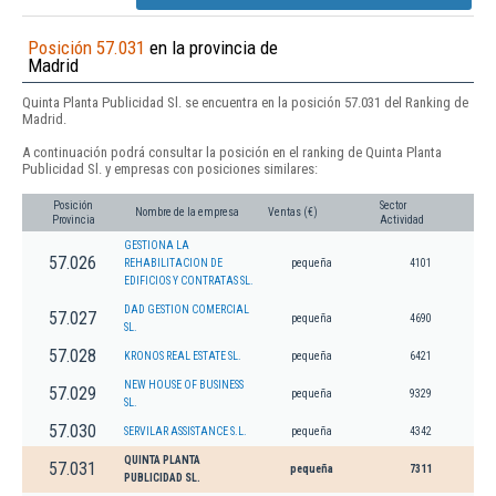
Posición 57.031
en la provincia de
Madrid
Quinta Planta Publicidad Sl. se encuentra en la posición 57.031 del Ranking de
Madrid.
A continuación podrá consultar la posición en el ranking de Quinta Planta
Publicidad Sl. y empresas con posiciones similares:
Posición
Sector
Nombre de la empresa
Ventas (€)
Provincia
Actividad
GESTIONA LA
57.026
REHABILITACION DE
pequeña
4101
EDIFICIOS Y CONTRATAS SL.
DAD GESTION COMERCIAL
57.027
pequeña
4690
SL.
57.028
KRONOS REAL ESTATE SL.
pequeña
6421
NEW HOUSE OF BUSINESS
57.029
pequeña
9329
SL.
57.030
SERVILAR ASSISTANCE S.L.
pequeña
4342
QUINTA PLANTA
57.031
pequeña
7311
PUBLICIDAD SL.