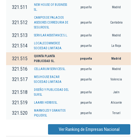
NEW HOUSE OF BUSINESS
321.511
pequeña
Madrid
SL.
CAMPOS DE PALACIOS
321.512
ASESORES CORREDURIA DE
pequeña
Cantabria
SEGUROS SL
321.513
SERVILAR ASSISTANCE S.L.
pequeña
Madrid
LOCALECOMMERCE
321.514
pequeña
La Rioja
SOCIEDAD LIMITADA.
QUINTA PLANTA
321.515
pequeña
Madrid
PUBLICIDAD SL.
321.516
CELLARIUM SERVICES SL.
pequeña
Madrid
MEUHOUSE BAZAR
321.517
pequeña
Valencia
SOCIEDAD LIMITADA
DISEÑO Y PUBLICIDAD DEL
321.518
pequeña
Jaén
SUR SL
321.519
LAARBI HERBIS SL.
pequeña
Alicante
MARMOLES Y GRANITOS
321.520
pequeña
Teruel
PIQUER SL
Ver Ranking de Empresas Nacional