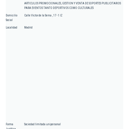
ARTICULOS PROMOCIONALES, GESTION Y VENTA DE SOPORTES PUBLICITARIOS
PARA EVENTOS TANTO DEPORTIVOS COMO CULTURALES
Domicilio
Calle Victor de la Serna , 17 - 1 IZ
Social
Localidad
Madrid
Forma
Sociedad limitada unipersonal
Jurídica