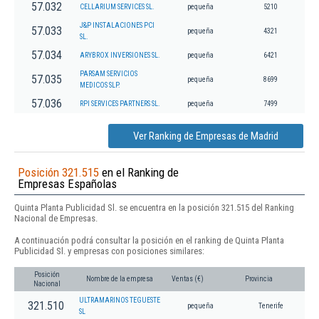
57.032
CELLARIUM SERVICES SL.
pequeña
5210
J&P INSTALACIONES PCI
57.033
pequeña
4321
SL.
57.034
ARYBROX INVERSIONES SL.
pequeña
6421
PARSAM SERVICIOS
57.035
pequeña
8699
MEDICOS SLP.
57.036
RPI SERVICES PARTNERS SL.
pequeña
7499
Ver Ranking de Empresas de Madrid
Posición 321.515
en el Ranking de
Empresas Españolas
Quinta Planta Publicidad Sl. se encuentra en la posición 321.515 del Ranking
Nacional de Empresas.
A continuación podrá consultar la posición en el ranking de Quinta Planta
Publicidad Sl. y empresas con posiciones similares:
Posición
Nombre de la empresa
Ventas (€)
Provincia
Nacional
ULTRAMARINOS TEGUESTE
321.510
pequeña
Tenerife
SL