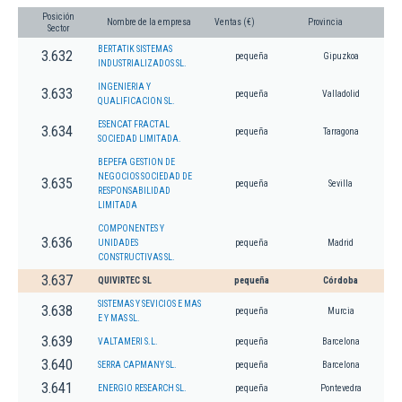
Posición
Nombre de la empresa
Ventas (€)
Provincia
Sector
BERTATIK SISTEMAS
3.632
pequeña
Gipuzkoa
INDUSTRIALIZADOS SL.
INGENIERIA Y
3.633
pequeña
Valladolid
QUALIFICACION SL.
ESENCAT FRACTAL
3.634
pequeña
Tarragona
SOCIEDAD LIMITADA.
BEPEFA GESTION DE
NEGOCIOS SOCIEDAD DE
3.635
pequeña
Sevilla
RESPONSABILIDAD
LIMITADA
COMPONENTES Y
3.636
UNIDADES
pequeña
Madrid
CONSTRUCTIVAS SL.
3.637
QUIVIRTEC SL
pequeña
Córdoba
SISTEMAS Y SEVICIOS E MAS
3.638
pequeña
Murcia
E Y MAS SL.
3.639
VALTAMERI S.L.
pequeña
Barcelona
3.640
SERRA CAPMANY SL.
pequeña
Barcelona
3.641
ENERGIO RESEARCH SL.
pequeña
Pontevedra