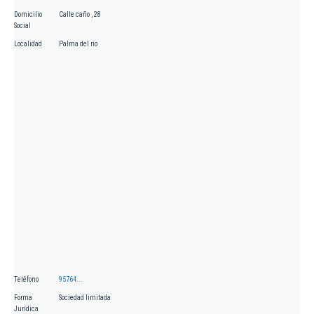
Domicilio
Calle caño , 28
Social
Localidad
Palma del rio
Teléfono
95764...
Forma
Sociedad limitada
Jurídica