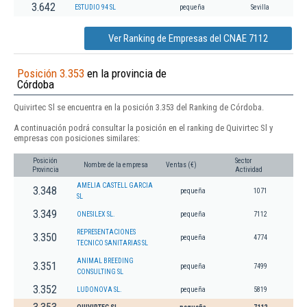
3.642
ESTUDIO 94 SL
pequeña
Sevilla
Ver Ranking de Empresas del CNAE 7112
Posición 3.353
en la provincia de
Córdoba
Quivirtec Sl se encuentra en la posición 3.353 del Ranking de Córdoba.
A continuación podrá consultar la posición en el ranking de Quivirtec Sl y
empresas con posiciones similares:
Posición
Sector
Nombre de la empresa
Ventas (€)
Provincia
Actividad
AMELIA CASTELL GARCIA
3.348
pequeña
1071
SL
3.349
ONESILEX SL.
pequeña
7112
REPRESENTACIONES
3.350
pequeña
4774
TECNICO SANITARIAS SL
ANIMAL BREEDING
3.351
pequeña
7499
CONSULTING SL
3.352
LUDONOVA SL.
pequeña
5819