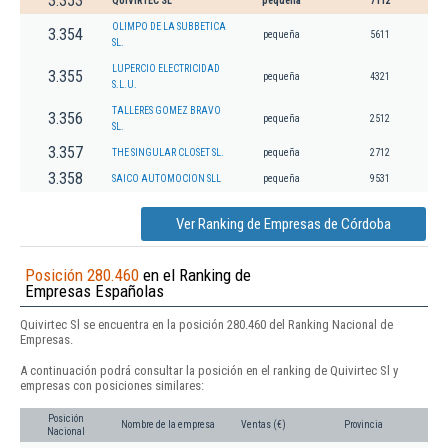
3.353
QUIVIRTEC SL
pequeña
7112
OLIMPO DE LA SUBBETICA
3.354
pequeña
5611
SL.
LUPERCIO ELECTRICIDAD
3.355
pequeña
4321
S.L.U.
TALLERES GOMEZ BRAVO
3.356
pequeña
2512
SL.
3.357
THE SINGULAR CLOSET SL.
pequeña
2712
3.358
SAICO AUTOMOCION SLL
pequeña
9531
Ver Ranking de Empresas de Córdoba
Posición 280.460
en el Ranking de
Empresas Españolas
Quivirtec Sl se encuentra en la posición 280.460 del Ranking Nacional de
Empresas.
A continuación podrá consultar la posición en el ranking de Quivirtec Sl y
empresas con posiciones similares:
Posición
Nombre de la empresa
Ventas (€)
Provincia
Nacional