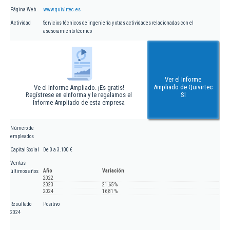
Página Web
www.quivirtec.es
Actividad
Servicios técnicos de ingeniería y otras actividades relacionadas con el
asesoramiento técnico
Ver el Informe
Ampliado de Quivirtec
Ve el Informe Ampliado. ¡Es gratis!
Regístrese en eInforma y le regalamos el
Sl
Informe Ampliado de esta empresa
Número de
empleados
Capital Social
De 0 a 3.100 €
Ventas
Año
Variación
últimos años
2022
2023
21,65 %
2024
16,81 %
Resultado
Positivo
2024