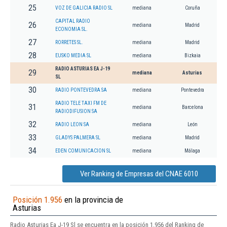
25
VOZ DE GALICIA RADIO SL
mediana
Coruña
CAPITAL RADIO
26
mediana
Madrid
ECONOMIA SL.
27
RORRETES SL.
mediana
Madrid
28
EUSKO MEDIA SL
mediana
Bizkaia
RADIO ASTURIAS EA J-19
29
mediana
Asturias
SL
30
RADIO PONTEVEDRA SA
mediana
Pontevedra
RADIO TELE TAXI FM DE
31
mediana
Barcelona
RADIODIFUSION SA
32
RADIO LEON SA
mediana
León
33
GLADYS PALMERA SL
mediana
Madrid
34
EDEN COMUNICACION SL
mediana
Málaga
Ver Ranking de Empresas del CNAE 6010
Posición 1.956
en la provincia de
Asturias
Radio Asturias Ea J-19 Sl se encuentra en la posición 1.956 del Ranking de