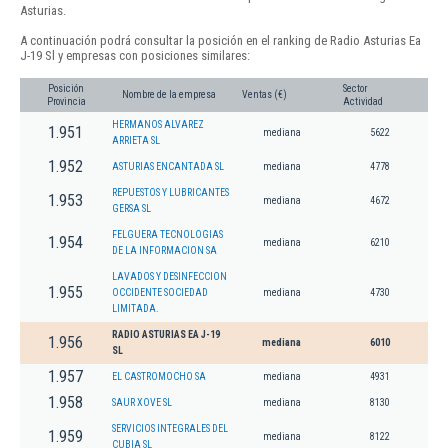
Asturias.
A continuación podrá consultar la posición en el ranking de Radio Asturias Ea
J-19 Sl y empresas con posiciones similares:
Posición
Sector
Nombre de la empresa
Ventas (€)
Provincia
Actividad
HERMANOS ALVAREZ
1.951
mediana
5622
ARRIETA SL
1.952
ASTURIAS ENCANTADA SL
mediana
4778
REPUESTOS Y LUBRICANTES
1.953
mediana
4672
GERSA SL
FELGUERA TECNOLOGIAS
1.954
mediana
6210
DE LA INFORMACION SA
LAVADOS Y DESINFECCION
1.955
OCCIDENTE SOCIEDAD
mediana
4730
LIMITADA.
RADIO ASTURIAS EA J-19
1.956
mediana
6010
SL
1.957
EL CASTROMOCHO SA
mediana
4931
1.958
SAUR XOVE SL
mediana
8130
SERVICIOS INTEGRALES DEL
1.959
mediana
8122
CUBIA SL