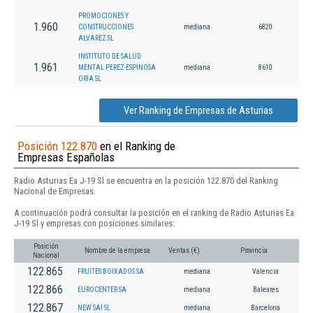
PROMOCIONES Y
1.960
CONSTRUCCIONES
mediana
6820
ALVAREZ SL
INSTITUTO DE SALUD
1.961
MENTAL PEREZ-ESPINOSA
mediana
8610
ORIA SL
Ver Ranking de Empresas de Asturias
Posición 122.870
en el Ranking de
Empresas Españolas
Radio Asturias Ea J-19 Sl se encuentra en la posición 122.870 del Ranking
Nacional de Empresas.
A continuación podrá consultar la posición en el ranking de Radio Asturias Ea
J-19 Sl y empresas con posiciones similares:
Posición
Nombre de la empresa
Ventas (€)
Provincia
Nacional
122.865
FRUITES BOIXADOS SA
mediana
Valencia
122.866
EUROCENTER SA
mediana
Baleares
122.867
NEW SAI SL
mediana
Barcelona