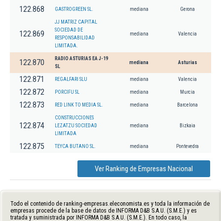
122.868
GASTROGREEN SL.
mediana
Gerona
JJ MATRIZ CAPITAL
SOCIEDAD DE
122.869
mediana
Valencia
RESPONSABILIDAD
LIMITADA.
RADIO ASTURIAS EA J-19
122.870
mediana
Asturias
SL
122.871
REGALFARI SLU
mediana
Valencia
122.872
PORCIFU SL
mediana
Murcia
122.873
RED LINK TO MEDIA SL.
mediana
Barcelona
CONSTRUCCIONES
122.874
LEZATZU SOCIEDAD
mediana
Bizkaia
LIMITADA
122.875
TEYCA BUTANO SL.
mediana
Pontevedra
Ver Ranking de Empresas Nacional
Todo el contenido de ranking-empresas.eleconomista.es y toda la información de
empresas procede de la base de datos de INFORMA D&B S.A.U. (S.M.E.) y es
tratada y suministrada por INFORMA D&B S.A.U. (S.M.E.). En todo caso, la