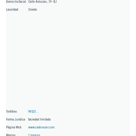
Domicilio Social
Calle Asturias , 19 - BJ
Localidad
Oviedo
Teléfono
98523...
Forma Jurídica
Sociedad limitada
Página Web
www.cadenaser.com
Marcas
2 marcas