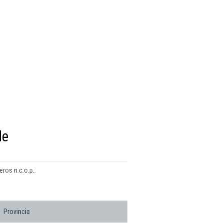
de
ros n.c.o.p..
Provincia