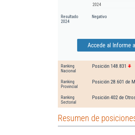
2024
Resultado
Negativo
2024
Accede al Informe a
Posición 148.831
Ranking
Nacional
Posición 28.601 de M
Ranking
Provincial
Posición 402 de Otros
Ranking
Sectorial
Resumen de posiciones 