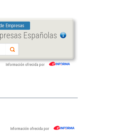
 de Empresas
mpresas Españolas
Información ofrecida por
Información ofrecida por