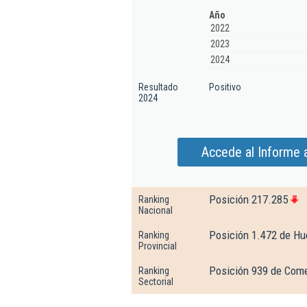
Año
2022
2023
2024
Resultado
Positivo
2024
Accede al Informe 
Posición 217.285
Ranking
Nacional
Posición 1.472 de H
Ranking
Provincial
Posición 939 de Come
Ranking
Sectorial