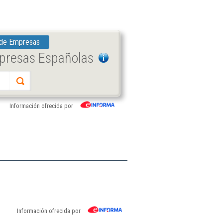
 de Empresas
mpresas Españolas
Información ofrecida por
Información ofrecida por