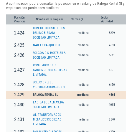
A continuación podrá consultar la posición en el ranking de Raloga Rental Sl y
empresas con posiciones similares:
Posición
Sector
Nombre de la empresa
Ventas (€)
Provincia
Actividad
CONSULTORIOS MEDICOS
2.424
DEL IMQ BIZKAIA
mediana
8299
SOCIEDAD LIMITADA
2.425
NAILAN PARQUETS SL
mediana
4683
SOLGOA G.S. HOSTELERIA
2.426
mediana
5611
SOCIEDAD LIMITADA.
CONSTRUCCIONES
2.427
GABRIMOL 2000 SOCIEDAD
mediana
4101
LIMITADA.
SOLUCIONES DE
2.428
mediana
6190
VIDEOCOLABORACION SL
2.429
RALOGA RENTAL SL
mediana
4664
LACTEA DE BALMASEDA
2.430
mediana
1054
SOCIEDAD LIMITADA.
ALI TRANSFORMADOS
2.431
METALICOS SOCIEDAD
mediana
2540
LIMITADA
2.432
DYR ASISTENCIA 2005 SL
mediana
4399