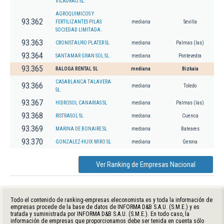
VILADRAU SL.
AGROQUIMICOS Y
93.362
FERTILIZANTES PILAS
mediana
Sevilla
SOCIEDAD LIMITADA.
93.363
CRONISTAURO PLATER SL
mediana
Palmas (las)
93.364
SANTAMAR GRAN SOL SL.
mediana
Pontevedra
93.365
RALOGA RENTAL SL
mediana
Bizkaia
CASABLANCA TALAVERA
93.366
mediana
Toledo
SL.
93.367
HIDROSOL CANARIAS SL
mediana
Palmas (las)
93.368
RISTRASOL SL
mediana
Cuenca
93.369
MARINA DE BONAIRE SL
mediana
Baleares
93.370
GONZALEZ-HUIX MIRO SL
mediana
Gerona
Ver Ranking de Empresas Nacional
Todo el contenido de ranking-empresas.eleconomista.es y toda la información de
empresas procede de la base de datos de INFORMA D&B S.A.U. (S.M.E.) y es
tratada y suministrada por INFORMA D&B S.A.U. (S.M.E.). En todo caso, la
información de empresas que proporcionamos debe ser tenida en cuenta sólo