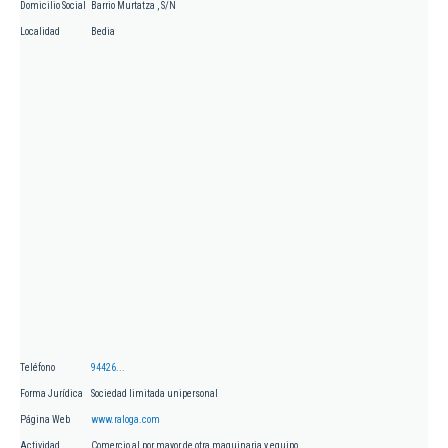
Domicilio Social
Barrio Murtatza , S/N
Localidad
Bedia
Teléfono
94426...
Forma Jurídica
Sociedad limitada unipersonal
Página Web
www.raloga.com
Actividad
Comercio al por mayor de otra maquinaria y equipo