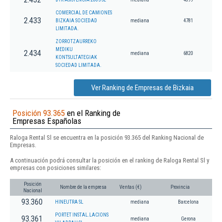
COMERCIAL DE CAMIONES
2.433
BIZKAIA SOCIEDAD
mediana
4781
LIMITADA.
ZORROTZAURREKO
MEDIKU
2.434
mediana
6820
KONTSULTATEGIAK
SOCIEDAD LIMITADA.
Ver Ranking de Empresas de Bizkaia
Posición 93.365
en el Ranking de
Empresas Españolas
Raloga Rental Sl se encuentra en la posición 93.365 del Ranking Nacional de
Empresas.
A continuación podrá consultar la posición en el ranking de Raloga Rental Sl y
empresas con posiciones similares:
Posición
Nombre de la empresa
Ventas (€)
Provincia
Nacional
93.360
HINEUTRA SL
mediana
Barcelona
PORTET INSTAL.LACIONS
93.361
mediana
Gerona