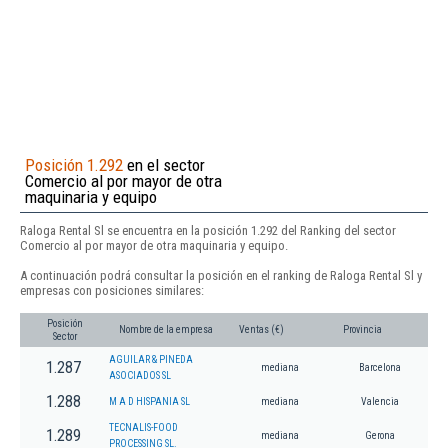
Posición 1.292
en el sector
Comercio al por mayor de otra
maquinaria y equipo
Raloga Rental Sl se encuentra en la posición 1.292 del Ranking del sector
Comercio al por mayor de otra maquinaria y equipo.
A continuación podrá consultar la posición en el ranking de Raloga Rental Sl y
empresas con posiciones similares:
Posición
Nombre de la empresa
Ventas (€)
Provincia
Sector
AGUILAR & PINEDA
1.287
mediana
Barcelona
ASOCIADOS SL
1.288
M A D HISPANIA SL
mediana
Valencia
TECNALIS-FOOD
1.289
mediana
Gerona
PROCESSING SL.