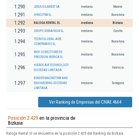
1.290
JESUS GILABERT SA
mediana
Madrid
1.291
HINEUTRA SL
mediana
Barcelona
1.292
RALOGA RENTAL SL
mediana
Bizkaia
1.293
GRUPO DISNAINGA SL
mediana
Coruña
TECNOGLOBAL AIRE
1.294
mediana
Barcelona
COMPRIMIDO SL
WEH CONECTORES DE
1.295
mediana
Barcelona
PRECISION IBERICA SL
HIDROS AIR TECHNOLOGY
1.296
mediana
Valencia
SOCIEDAD LIMITADA.
BINDER MAGNETISM AND
1.297
ENGINEERING SOCIEDAD
mediana
Tarragona
LIMITADA.
Ver Ranking de Empresas del CNAE 4664
Posición 2.429
en la provincia de
Bizkaia
Raloga Rental Sl se encuentra en la posición 2.429 del Ranking de Bizkaia.