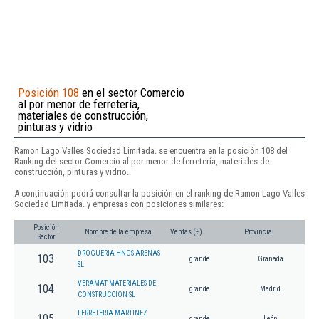
Posición 108
en el sector Comercio
al por menor de ferretería,
materiales de construcción,
pinturas y vidrio
Ramon Lago Valles Sociedad Limitada. se encuentra en la posición 108 del
Ranking del sector Comercio al por menor de ferretería, materiales de
construcción, pinturas y vidrio.
A continuación podrá consultar la posición en el ranking de Ramon Lago Valles
Sociedad Limitada. y empresas con posiciones similares:
Posición
Nombre de la empresa
Ventas (€)
Provincia
Sector
DROGUERIA HNOS ARENAS
103
grande
Granada
SL
VERAMAT MATERIALES DE
104
grande
Madrid
CONSTRUCCION SL
FERRETERIA MARTINEZ
105
grande
León