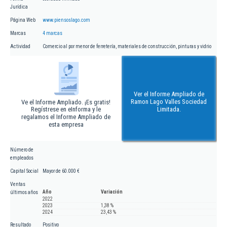
Jurídica
Página Web
www.piensoslago.com
Marcas
4 marcas
Actividad
Comercio al por menor de ferretería, materiales de construcción, pinturas y vidrio
Ver el Informe Ampliado de
Ramon Lago Valles Sociedad
Ve el Informe Ampliado. ¡Es gratis!
Regístrese en eInforma y le
Limitada.
regalamos el Informe Ampliado de
esta empresa
Número de
empleados
Capital Social
Mayor de 60.000 €
Ventas
Año
Variación
últimos años
2022
2023
1,38 %
2024
23,43 %
Resultado
Positivo