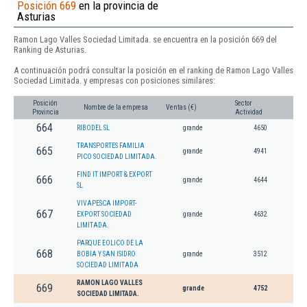
Posición 669
en la provincia de
Asturias
Ramon Lago Valles Sociedad Limitada. se encuentra en la posición 669 del
Ranking de Asturias.
A continuación podrá consultar la posición en el ranking de Ramon Lago Valles
Sociedad Limitada. y empresas con posiciones similares:
Posición
Sector
Nombre de la empresa
Ventas (€)
Provincia
Actividad
664
RIBODEL SL
grande
4650
TRANSPORTES FAMILIA
665
grande
4941
PICO SOCIEDAD LIMITADA.
FIND IT IMPORT & EXPORT
666
grande
4644
SL
VIVAPESCA IMPORT-
667
EXPORT SOCIEDAD
grande
4632
LIMITADA.
PARQUE EOLICO DE LA
668
BOBIA Y SAN ISIDRO
grande
3512
SOCIEDAD LIMITADA
RAMON LAGO VALLES
669
grande
4752
SOCIEDAD LIMITADA.