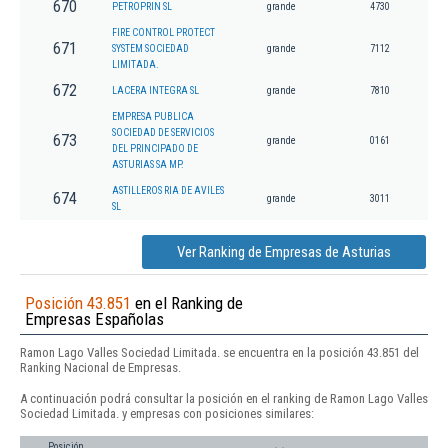
670
PETROPRIN SL
grande
4730
FIRE CONTROL PROTECT
671
SYSTEM SOCIEDAD
grande
7112
LIMITADA.
672
LACERA INTEGRA SL
grande
7810
EMPRESA PUBLICA
SOCIEDAD DE SERVICIOS
673
grande
0161
DEL PRINCIPADO DE
ASTURIAS SA MP.
ASTILLEROS RIA DE AVILES
674
grande
3011
SL
Ver Ranking de Empresas de Asturias
Posición 43.851
en el Ranking de
Empresas Españolas
Ramon Lago Valles Sociedad Limitada. se encuentra en la posición 43.851 del
Ranking Nacional de Empresas.
A continuación podrá consultar la posición en el ranking de Ramon Lago Valles
Sociedad Limitada. y empresas con posiciones similares:
Posición