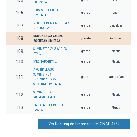
BIERZO SA
FORVISUR SOCIEDAD
106
grande
Jaén
LIMITADA
MURO CORTINA MODULAR
107
grande
Barcelona
RENTING SA
RAMON LAGO VALLES
108
grande
Asturias
SOCIEDAD LIMITADA.
SUMINISTROS Y SERVICIOS
109
grande
Madrid
FRY SL
110
STRONGPOINT SL.
grande
Madrid
ARCHIPIELAGO
SUMINISTROS
111
grande
Palmas (las)
INDUSTRIALES 95,
SOCIEDAD LIMITADA.
SUMINISTROS
112
grande
Madrid
VILLAVICIOSA SL
LA CASA DEL PINTOR TU
113
grande
Murcia
CASA SL.
Ver Ranking de Empresas del CNAE 4752