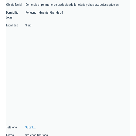
Objeto Social
Comercio al por menor de productos de ferretería y otros productos agrícolas.
Domicilio
Poligono Industrial Granda , 4
Social
Localidad
Siero
Teléfono
98593...
Forma
Sociedad limitada