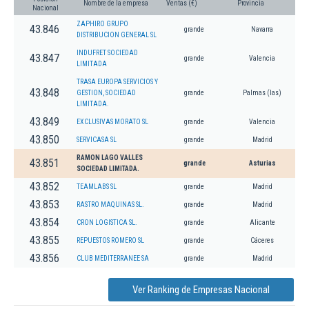
Nombre de la empresa
Ventas (€)
Provincia
Nacional
ZAPHIRO GRUPO
43.846
grande
Navarra
DISTRIBUCION GENERAL SL
INDUFRET SOCIEDAD
43.847
grande
Valencia
LIMITADA
TRASA EUROPA SERVICIOS Y
43.848
GESTION, SOCIEDAD
grande
Palmas (las)
LIMITADA.
43.849
EXCLUSIVAS MORATO SL
grande
Valencia
43.850
SERVICASA SL
grande
Madrid
RAMON LAGO VALLES
43.851
grande
Asturias
SOCIEDAD LIMITADA.
43.852
TEAMLABS SL
grande
Madrid
43.853
RASTRO MAQUINAS SL.
grande
Madrid
43.854
CRON LOGISTICA SL.
grande
Alicante
43.855
REPUESTOS ROMERO SL
grande
Cáceres
43.856
CLUB MEDITERRANEE SA
grande
Madrid
Ver Ranking de Empresas Nacional