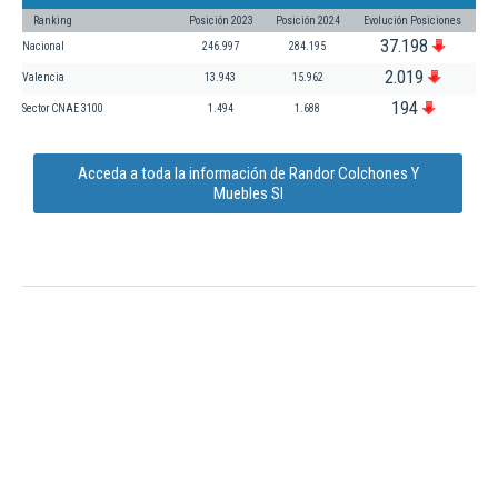
Ranking
Posición 2023
Posición 2024
Evolución Posiciones
37.198
Nacional
246.997
284.195
2.019
Valencia
13.943
15.962
194
Sector CNAE 3100
1.494
1.688
Acceda a toda la información de Randor Colchones Y
Muebles Sl