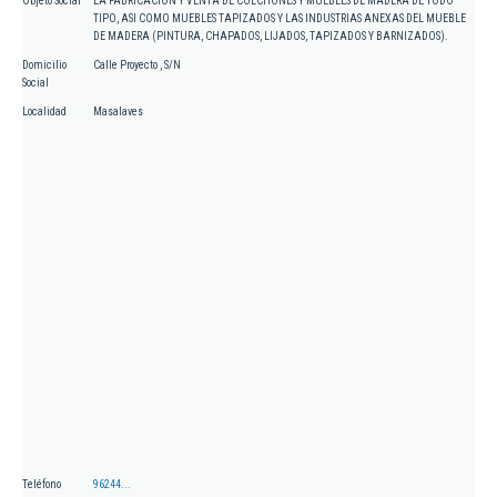
Objeto Social
LA FABRICACION Y VENTA DE COLCHONES Y MUEBLES DE MADERA DE TODO
TIPO, ASI COMO MUEBLES TAPIZADOS Y LAS INDUSTRIAS ANEXAS DEL MUEBLE
DE MADERA (PINTURA, CHAPADOS, LIJADOS, TAPIZADOS Y BARNIZADOS).
Domicilio
Calle Proyecto , S/N
Social
Localidad
Masalaves
Teléfono
96244...