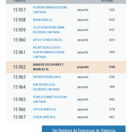
Provincia
Actividad
PUERTAS DRIMA SOCIEDAD
15.957
pequeña
1623
LIMITADA.
15.958
MINAGEVAL SL
pequeña
9329
CUCO BONITA REFORMA
15.959
pequeña
4101
SOCIEDAD LIMITADA.
15.960
DEYCO CONSULTING SL
pequeña
6210
ATLAS TECNOLOGICO
15.961
PLATAFORMA SOCIEDAD
pequeña
7499
LIMITADA.
RANDOR COLCHONES Y
15.962
pequeña
3100
MUEBLES SL
15.963
DAYNER PEDRALBA SL.
pequeña
4730
KIW INTERCLOUD
15.964
pequeña
7499
SOCIEDAD LIMITADA.
PONS GOURMET SOCIEDAD
15.965
pequeña
4633
LIMITADA.
15.966
OPTICA BRAVO SL
pequeña
4778
15.967
FORJA GARCIA SL
pequeña
6421
Ver Ranking de Empresas de Valencia