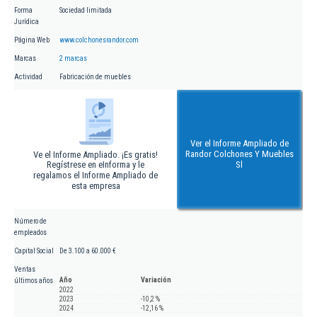
Forma
Sociedad limitada
Jurídica
Página Web
www.colchonesrandor.com
Marcas
2 marcas
Actividad
Fabricación de muebles
Ver el Informe Ampliado de
Randor Colchones Y Muebles
Ve el Informe Ampliado. ¡Es gratis!
Regístrese en eInforma y le
Sl
regalamos el Informe Ampliado de
esta empresa
Número de
empleados
Capital Social
De 3.100 a 60.000 €
Ventas
Año
Variación
últimos años
2022
2023
-10,2 %
2024
-12,16 %