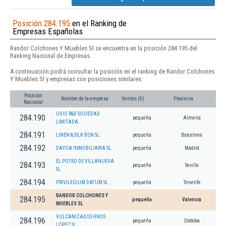
Posición 284.195
en el Ranking de
Empresas Españolas
Randor Colchones Y Muebles Sl se encuentra en la posición 284.195 del
Ranking Nacional de Empresas.
A continuación podrá consultar la posición en el ranking de Randor Colchones
Y Muebles Sl y empresas con posiciones similares:
Posición
Nombre de la empresa
Ventas (€)
Provincia
Nacional
UVIO R&D SOCIEDAD
284.190
pequeña
Almería
LIMITADA.
284.191
LINEN & SILK BCN SL
pequeña
Barcelona
284.192
DAYOA INMOBILIARIA SL.
pequeña
Madrid
EL POTRO DE VILLANUEVA
284.193
pequeña
Sevilla
SL.
284.194
PRIVILEGIUM DATUM SL
pequeña
Tenerife
RANDOR COLCHONES Y
284.195
pequeña
Valencia
MUEBLES SL
VULCANIZADOS HNOS
284.196
pequeña
Córdoba
LOPEZ SL