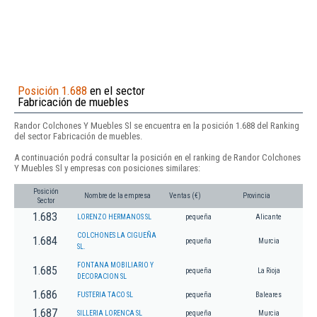
Posición 1.688
en el sector
Fabricación de muebles
Randor Colchones Y Muebles Sl se encuentra en la posición 1.688 del Ranking
del sector Fabricación de muebles.
A continuación podrá consultar la posición en el ranking de Randor Colchones
Y Muebles Sl y empresas con posiciones similares:
Posición
Nombre de la empresa
Ventas (€)
Provincia
Sector
1.683
LORENZO HERMANOS SL
pequeña
Alicante
COLCHONES LA CIGUEÑA
1.684
pequeña
Murcia
SL.
FONTANA MOBILIARIO Y
1.685
pequeña
La Rioja
DECORACION SL
1.686
FUSTERIA TACO SL
pequeña
Baleares
1.687
SILLERIA LORENCA SL
pequeña
Murcia