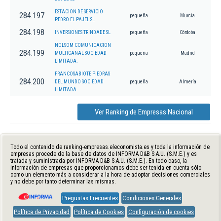
ESTACION DE SERVICIO
284.197
pequeña
Murcia
PEDRO EL PAJEL SL
284.198
INVERSIONES TRINDADE SL
pequeña
Córdoba
NOLSOM COMUNICACION
284.199
MULTICANAL SOCIEDAD
pequeña
Madrid
LIMITADA.
FRANCOSABIOTE PIEDRAS
284.200
DEL MUNDO SOCIEDAD
pequeña
Almería
LIMITADA.
Ver Ranking de Empresas Nacional
Todo el contenido de ranking-empresas.eleconomista.es y toda la información de
empresas procede de la base de datos de INFORMA D&B S.A.U. (S.M.E.) y es
tratada y suministrada por INFORMA D&B S.A.U. (S.M.E.). En todo caso, la
información de empresas que proporcionamos debe ser tenida en cuenta sólo
como un elemento más a considerar a la hora de adoptar decisiones comerciales
y no debe por tanto determinar las mismas.
Preguntas Frecuentes
Condiciones Generales
Política de Privacidad
Política de Cookies
Configuración de cookies