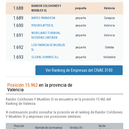
RANDOR COLCHONES Y
1.688
pequeña
Valencia
MUEBLES SL
1.689
MATEO PARADIS SA
pequeña
Zaragoza
1.690
SYNCROLATTEX SL
pequeña
Valencia
MOBILIARIO TURIAVAL
1.691
pequeña
Valencia
SOCIEDAD LIMITADA.
LODI FABRICA DE MUEBLES
1.692
pequeña
Córdoba
SL.
1.693
GLOBAL SOMMEIL SLL
pequeña
Valladolid
Ver Ranking de Empresas del CNAE 3100
Posición 15.962
en la provincia de
Valencia
Randor Colchones Y Muebles Sl se encuentra en la posición 15.962 del
Ranking de Valencia.
A continuación podrá consultar la posición en el ranking de Randor Colchones
Y Muebles Sl y empresas con posiciones similares:
Posición
Sector
Nombre de la empresa
Ventas (€)