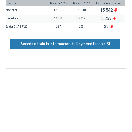
Ranking
Posición 2023
Posición 2024
Evolución Posiciones
15.542
Nacional
171.059
186.601
2.259
Barcelona
26.255
28.514
32
Sector CNAE 7120
267
299
Acceda a toda la información de Raymond Biesold Sl