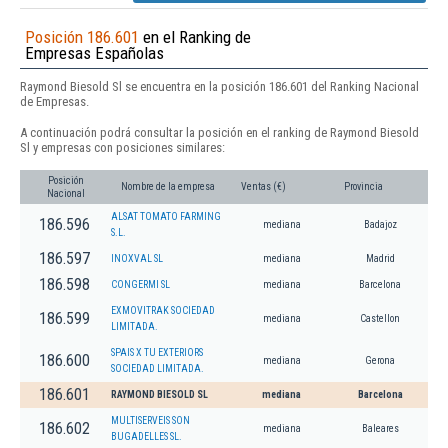
Posición 186.601
en el Ranking de
Empresas Españolas
Raymond Biesold Sl se encuentra en la posición 186.601 del Ranking Nacional
de Empresas.
A continuación podrá consultar la posición en el ranking de Raymond Biesold
Sl y empresas con posiciones similares:
Posición
Nombre de la empresa
Ventas (€)
Provincia
Nacional
ALSAT TOMATO FARMING
186.596
mediana
Badajoz
S.L.
186.597
INOXVAL SL
mediana
Madrid
186.598
CONGERMI SL
mediana
Barcelona
EXMOVITRAK SOCIEDAD
186.599
mediana
Castellon
LIMITADA.
SPAIS X TU EXTERIORS
186.600
mediana
Gerona
SOCIEDAD LIMITADA.
186.601
RAYMOND BIESOLD SL
mediana
Barcelona
MULTISERVEIS SON
186.602
mediana
Baleares
BUGADELLES SL.