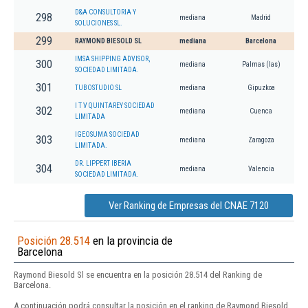
D&A CONSULTORIA Y
298
mediana
Madrid
SOLUCIONES SL.
299
RAYMOND BIESOLD SL
mediana
Barcelona
IMSA SHIPPING ADVISOR,
300
mediana
Palmas (las)
SOCIEDAD LIMITADA.
301
TUBOSTUDIO SL
mediana
Gipuzkoa
I T V QUINTAREY SOCIEDAD
302
mediana
Cuenca
LIMITADA
IGEOSUMA SOCIEDAD
303
mediana
Zaragoza
LIMITADA.
DR. LIPPERT IBERIA
304
mediana
Valencia
SOCIEDAD LIMITADA.
Ver Ranking de Empresas del CNAE 7120
Posición 28.514
en la provincia de
Barcelona
Raymond Biesold Sl se encuentra en la posición 28.514 del Ranking de
Barcelona.
A continuación podrá consultar la posición en el ranking de Raymond Biesold