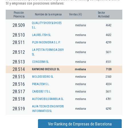
Sl y empresas con posiciones similares:
Posición
Sector
Nombre de la empresa
Ventas (€)
Provincia
Actividad
QUALITY SHOSY & SHOES
28.509
mediana
4642
S.L.
28.510
LAUREL FISH SL
mediana
4632
28.511
PL28 INGENIERIA S.L.P.
mediana
4299
LA PETITA FORMIGA 2009
28.512
mediana
5611
SL
28.513
CONGERMI SL
mediana
4101
28.514
RAYMOND BIESOLD SL
mediana
7120
28.515
MOLDES SEDRO SL
mediana
2563
28.516
PREALTEM S.L.
mediana
4334
28.517
CARDERS 17 S.L.
mediana
5611
28.518
AUTOMOBILS RAMBLA SL.
mediana
4781
ALFA TECNICS ENGINYERS
28.519
mediana
6290
INFORMATICS SL
Ver Ranking de Empresas de Barcelona