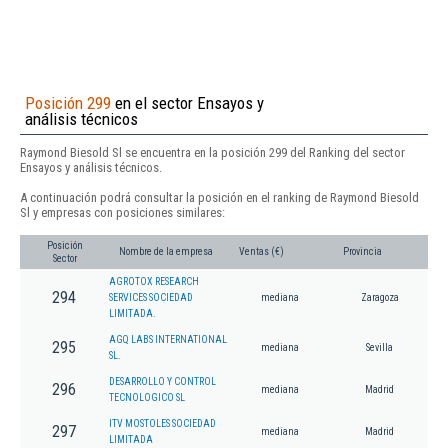
Posición 299
en el sector Ensayos y
análisis técnicos
Raymond Biesold Sl se encuentra en la posición 299 del Ranking del sector
Ensayos y análisis técnicos.
A continuación podrá consultar la posición en el ranking de Raymond Biesold
Sl y empresas con posiciones similares:
Posición
Nombre de la empresa
Ventas (€)
Provincia
Sector
AGROTOX RESEARCH
294
SERVICES SOCIEDAD
mediana
Zaragoza
LIMITADA.
AGQ LABS INTERNATIONAL
295
mediana
Sevilla
SL.
DESARROLLO Y CONTROL
296
mediana
Madrid
TECNOLOGICO SL
ITV MOSTOLES SOCIEDAD
297
mediana
Madrid
LIMITADA