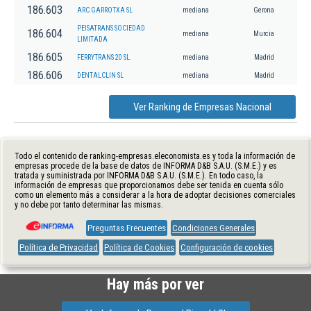
186.603
ARC GARROTXA SL
mediana
Gerona
PEISATRANS SOCIEDAD
186.604
mediana
Murcia
LIMITADA
186.605
FERRYTRANS 20 SL.
mediana
Madrid
186.606
DENTALCLIN SL
mediana
Madrid
Ver Ranking de Empresas Nacional
Todo el contenido de ranking-empresas.eleconomista.es y toda la información de
empresas procede de la base de datos de INFORMA D&B S.A.U. (S.M.E.) y es
tratada y suministrada por INFORMA D&B S.A.U. (S.M.E.). En todo caso, la
información de empresas que proporcionamos debe ser tenida en cuenta sólo
como un elemento más a considerar a la hora de adoptar decisiones comerciales
y no debe por tanto determinar las mismas.
Preguntas Frecuentes
Condiciones Generales
Política de Privacidad
Política de Cookies
Configuración de cookies
Hay más por ver