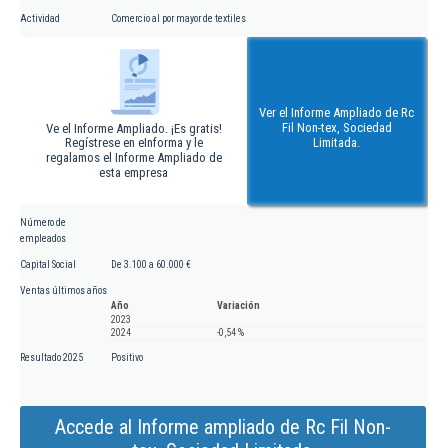
Actividad
Comercio al por mayor de textiles
Ver el Informe Ampliado de Rc
Fil Non-tex, Sociedad
Ve el Informe Ampliado. ¡Es gratis!
Regístrese en eInforma y le
Limitada.
regalamos el Informe Ampliado de
esta empresa
Número de
empleados
Capital Social
De 3.100 a 60.000 €
Ventas últimos años
Año
Variación
2023
2024
-0,54 %
Resultado 2025
Positivo
Accede al Informe ampliado de Rc Fil Non-