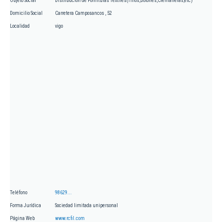
Objeto Social
Distribución de Fornituras Textiles(Hilos,Botones,Cremalleras,etc)
Domicilio Social
Carretera Camposancos , 52
Localidad
vigo
Teléfono
98629...
Forma Jurídica
Sociedad limitada unipersonal
Página Web
www.rcfil.com