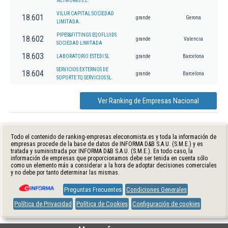
NETWORKS S.L.
VILUR CAPITAL SOCIEDAD
18.601
grande
Gerona
LIMITADA.
PIPES&FITTINGS EQOFLUIDS
18.602
grande
Valencia
SOCIEDAD LIMITADA
18.603
LABORATORIO ESTEDI SL
grande
Barcelona
SERVICIOS EXTERNOS DE
18.604
grande
Barcelona
SOPORTE TQ SERVICIOS SL.
Ver Ranking de Empresas Nacional
Todo el contenido de ranking-empresas.eleconomista.es y toda la información de
empresas procede de la base de datos de INFORMA D&B S.A.U. (S.M.E.) y es
tratada y suministrada por INFORMA D&B S.A.U. (S.M.E.). En todo caso, la
información de empresas que proporcionamos debe ser tenida en cuenta sólo
como un elemento más a considerar a la hora de adoptar decisiones comerciales
y no debe por tanto determinar las mismas.
Preguntas Frecuentes
Condiciones Generales
Política de Privacidad
Política de Cookies
Configuración de cookies