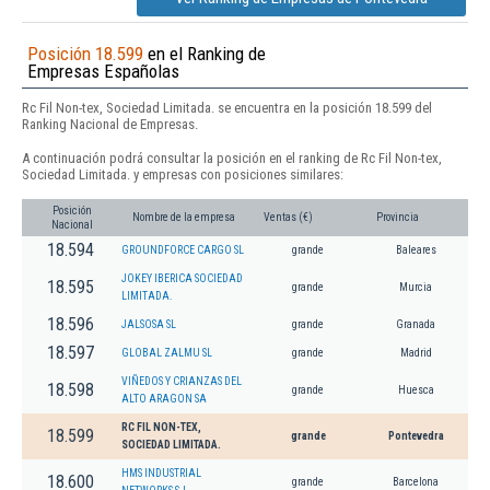
Posición 18.599
en el Ranking de
Empresas Españolas
Rc Fil Non-tex, Sociedad Limitada. se encuentra en la posición 18.599 del
Ranking Nacional de Empresas.
A continuación podrá consultar la posición en el ranking de Rc Fil Non-tex,
Sociedad Limitada. y empresas con posiciones similares:
Posición
Nombre de la empresa
Ventas (€)
Provincia
Nacional
18.594
GROUNDFORCE CARGO SL
grande
Baleares
JOKEY IBERICA SOCIEDAD
18.595
grande
Murcia
LIMITADA.
18.596
JALSOSA SL
grande
Granada
18.597
GLOBAL ZALMU SL
grande
Madrid
VIÑEDOS Y CRIANZAS DEL
18.598
grande
Huesca
ALTO ARAGON SA
RC FIL NON-TEX,
18.599
grande
Pontevedra
SOCIEDAD LIMITADA.
HMS INDUSTRIAL
18.600
grande
Barcelona