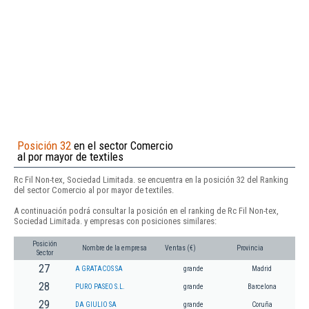
Posición 32
en el sector Comercio
al por mayor de textiles
Rc Fil Non-tex, Sociedad Limitada. se encuentra en la posición 32 del Ranking
del sector Comercio al por mayor de textiles.
A continuación podrá consultar la posición en el ranking de Rc Fil Non-tex,
Sociedad Limitada. y empresas con posiciones similares:
Posición
Nombre de la empresa
Ventas (€)
Provincia
Sector
27
A GRATACOS SA
grande
Madrid
28
PURO PASEO S.L.
grande
Barcelona
29
DA GIULIO SA
grande
Coruña