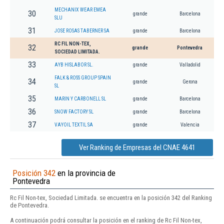
MECHANIX WEAR EMEA
30
grande
Barcelona
SLU
31
JOSE ROSAS TABERNER SA
grande
Barcelona
RC FIL NON-TEX,
32
grande
Pontevedra
SOCIEDAD LIMITADA.
33
AYB HISLABOR SL.
grande
Valladolid
FALK & ROSS GROUP SPAIN
34
grande
Gerona
SL
35
MARIN Y CARBONELL SL
grande
Barcelona
36
SNOW FACTORY SL
grande
Barcelona
37
VAYOIL TEXTIL SA
grande
Valencia
Ver Ranking de Empresas del CNAE 4641
Posición 342
en la provincia de
Pontevedra
Rc Fil Non-tex, Sociedad Limitada. se encuentra en la posición 342 del Ranking
de Pontevedra.
A continuación podrá consultar la posición en el ranking de Rc Fil Non-tex,