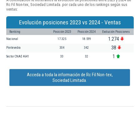
Rc Fil Non-tex, Sociedad Limitada. por cada uno de los rankings según sus
ventas:
Evolución posiciones 2023 vs 2024 - Ventas
Ranking
Posición 2023
Posición 2024
Evolución Posiciones
1.274
Nacional
17.325
18.599
38
Pontevedra
304
342
1
Sector CNAE 4641
33
32
Acceda a toda la información de Rc Fil Non-tex,
Sociedad Limitada.