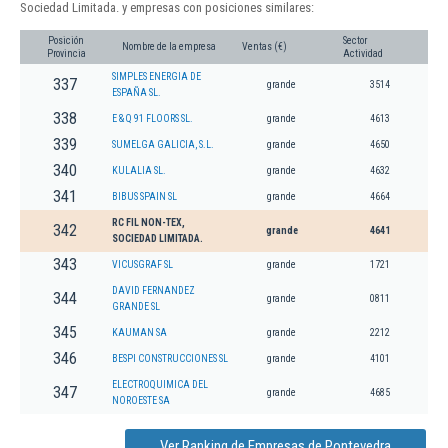
Sociedad Limitada. y empresas con posiciones similares:
Posición
Sector
Nombre de la empresa
Ventas (€)
Provincia
Actividad
SIMPLES ENERGIA DE
337
grande
3514
ESPAÑA SL.
338
E & Q 91 FLOORS SL.
grande
4613
339
SUMELGA GALICIA, S.L.
grande
4650
340
KULALIA SL.
grande
4632
341
BIBUS SPAIN SL
grande
4664
RC FIL NON-TEX,
342
grande
4641
SOCIEDAD LIMITADA.
343
VICUSGRAF SL
grande
1721
DAVID FERNANDEZ
344
grande
0811
GRANDE SL
345
KAUMAN SA
grande
2212
346
BESPI CONSTRUCCIONES SL
grande
4101
ELECTROQUIMICA DEL
347
grande
4685
NOROESTE SA
Ver Ranking de Empresas de Pontevedra