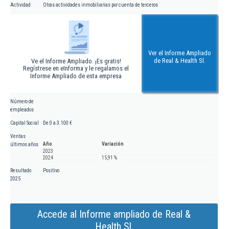
Actividad
Otras actividades inmobiliarias por cuenta de terceros
Ver el Informe Ampliado
de Real & Health Sl.
Ve el Informe Ampliado. ¡Es gratis!
Regístrese en eInforma y le regalamos el
Informe Ampliado de esta empresa
Número de
empleados
Capital Social
De 0 a 3.100 €
Ventas
Año
Variación
últimos años
2023
2024
15,91 %
Resultado
Positivo
2025
Accede al Informe ampliado de Real &
Health Sl.