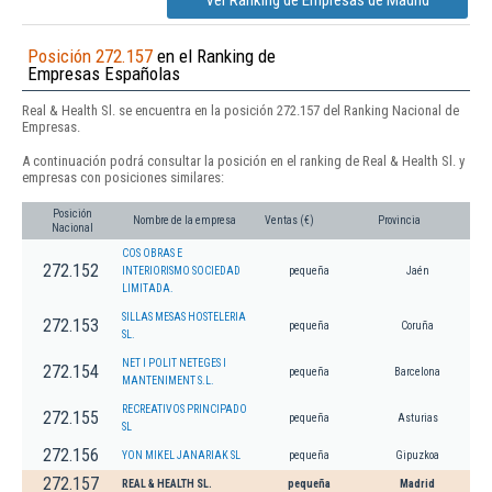
Ver Ranking de Empresas de Madrid
Posición 272.157
en el Ranking de
Empresas Españolas
Real & Health Sl. se encuentra en la posición 272.157 del Ranking Nacional de
Empresas.
A continuación podrá consultar la posición en el ranking de Real & Health Sl. y
empresas con posiciones similares:
Posición
Nombre de la empresa
Ventas (€)
Provincia
Nacional
COS OBRAS E
272.152
INTERIORISMO SOCIEDAD
pequeña
Jaén
LIMITADA.
SILLAS MESAS HOSTELERIA
272.153
pequeña
Coruña
SL.
NET I POLIT NETEGES I
272.154
pequeña
Barcelona
MANTENIMENT S.L.
RECREATIVOS PRINCIPADO
272.155
pequeña
Asturias
SL
272.156
YON MIKEL JANARIAK SL
pequeña
Gipuzkoa
272.157
REAL & HEALTH SL.
pequeña
Madrid