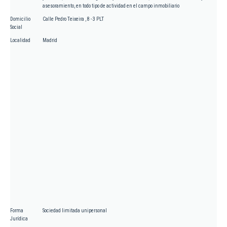
asesoramiento, en todo tipo de actividad en el campo inmobiliario
Domicilio
Calle Pedro Teixeira , 8 - 3 PLT
Social
Localidad
Madrid
Forma
Sociedad limitada unipersonal
Jurídica