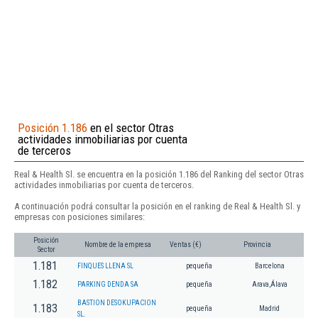
Posición 1.186
en el sector Otras
actividades inmobiliarias por cuenta
de terceros
Real & Health Sl. se encuentra en la posición 1.186 del Ranking del sector Otras
actividades inmobiliarias por cuenta de terceros.
A continuación podrá consultar la posición en el ranking de Real & Health Sl. y
empresas con posiciones similares:
Posición
Nombre de la empresa
Ventas (€)
Provincia
Sector
1.181
FINQUES LLENA SL
pequeña
Barcelona
1.182
PARKING DENDA SA
pequeña
Arava,Álava
BASTION DESOKUPACION
1.183
pequeña
Madrid
SL.