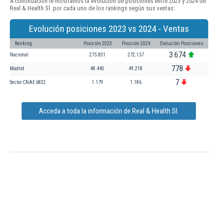
A continuación le mostramos la evolución de posiciones entre 2023 y 2024 de
Real & Health Sl. por cada uno de los rankings según sus ventas:
Evolución posiciones 2023 vs 2024 - Ventas
Ranking
Posición 2023
Posición 2024
Evolución Posiciones
3.674
Nacional
275.831
272.157
778
Madrid
48.440
49.218
7
Sector CNAE 6832
1.179
1.186
Acceda a toda la información de Real & Health Sl.