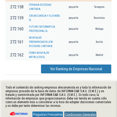
FEDANIA SOCIEDAD
272.158
pequeña
Tarragona
LIMITADA.
GRUAS GARCIA Y OLIVARES
272.159
pequeña
Barcelona
SL
FUTURO INFORMATICA
272.160
pequeña
Málaga
PROFESIONAL SL
MONTAJES
272.161
PREFABRICADOS JFM
pequeña
Sevilla
SOCIEDAD LIMITADA.
FERRO MONTAJES
272.162
pequeña
Madrid
METALICOS SL.
Ver Ranking de Empresas Nacional
Todo el contenido de ranking-empresas.eleconomista.es y toda la información de
empresas procede de la base de datos de INFORMA D&B S.A.U. (S.M.E.) y es
tratada y suministrada por INFORMA D&B S.A.U. (S.M.E.). En todo caso, la
información de empresas que proporcionamos debe ser tenida en cuenta sólo
como un elemento más a considerar a la hora de adoptar decisiones comerciales
y no debe por tanto determinar las mismas.
Preguntas Frecuentes
Condiciones Generales