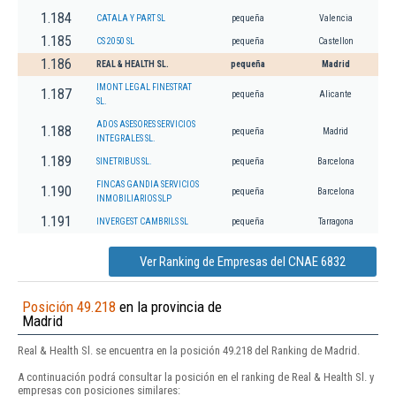
1.184
CATALA Y PART SL
pequeña
Valencia
1.185
CS 2050 SL
pequeña
Castellon
1.186
REAL & HEALTH SL.
pequeña
Madrid
IMONT LEGAL FINESTRAT
1.187
pequeña
Alicante
SL.
ADOS ASESORES SERVICIOS
1.188
pequeña
Madrid
INTEGRALES SL.
1.189
SINETRIBUS SL.
pequeña
Barcelona
FINCAS GANDIA SERVICIOS
1.190
pequeña
Barcelona
INMOBILIARIOS SLP
1.191
INVERGEST CAMBRILS SL
pequeña
Tarragona
Ver Ranking de Empresas del CNAE 6832
Posición 49.218
en la provincia de
Madrid
Real & Health Sl. se encuentra en la posición 49.218 del Ranking de Madrid.
A continuación podrá consultar la posición en el ranking de Real & Health Sl. y
empresas con posiciones similares: