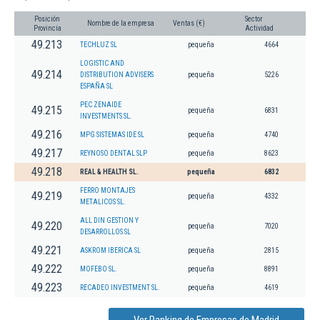
Posición
Sector
Nombre de la empresa
Ventas (€)
Provincia
Actividad
49.213
TECHLUZ SL
pequeña
4664
LOGISTIC AND
49.214
DISTRIBUTION ADVISERS
pequeña
5226
ESPAÑA SL
PEC ZENAIDE
49.215
pequeña
6831
INVESTMENTS SL.
49.216
MPG SISTEMAS IDE SL
pequeña
4740
49.217
REYNOSO DENTAL SLP
pequeña
8623
49.218
REAL & HEALTH SL.
pequeña
6832
FERRO MONTAJES
49.219
pequeña
4332
METALICOS SL.
ALL DIN GESTION Y
49.220
pequeña
7020
DESARROLLOS SL
49.221
ASKROM IBERICA SL
pequeña
2815
49.222
MOFEBO SL.
pequeña
8891
49.223
RECADEO INVESTMENT SL.
pequeña
4619