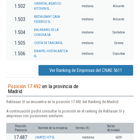
ORIENTAL ASIATICO
1.502
mediana
Alicante
KITCHEN SL.
RESTAURANT CASA
1.503
mediana
Alicante
FEDERICO SL.
BALNEARIO DE LA
1.504
mediana
Cantabria
CONCHA SA
1.505
COSTA DE TANCAR SL.
mediana
Gerona
BIKAPEL HOSTALARITZA
1.506
mediana
Gipuzkoa
SL.
Ver Ranking de Empresas del CNAE 5611
Posición 17.492
en la provincia de
Madrid
Reblasan Sl se encuentra en la posición 17.492 del Ranking de Madrid.
A continuación podrá consultar la posición en el ranking de Reblasan Sl y
empresas con posiciones similares:
Posición
Sector
Nombre de la empresa
Ventas (€)
Provincia
Actividad
17.487
UNATEC ICT SL.
mediana
6220