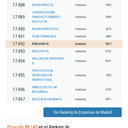
17.488
REVESCONSULT SL
mediana
4333
CONSTRUCCIONES
17.489
FRANCISCO CARRASCO
mediana
4399
NOVILLO SA
17.490
AEIOROS SERVICIOS SL
mediana
6210
17.491
TEJAS CERAMICA SL
mediana
4683
17.492
REBLASAN SL
mediana
5611
17.493
SERCOINFO SL
mediana
8123
SHELLBROOK INVESTMENT
17.494
mediana
8291
SL.
PUNTO DE FUGA
17.495
INVESTIGACION
mediana
7320
PROSPECTIVA SL.
PARQUE EOLICO LAS
17.496
mediana
3512
REGUERAS SL
17.497
RECICLAJES GADARAI SL
mediana
3811
Ver Ranking de Empresas de Madrid
Posición 84.143
en el Ranking de