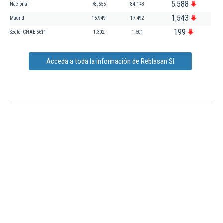
5.588
Nacional
78.555
84.143
1.543
Madrid
15.949
17.492
199
Sector CNAE 5611
1.302
1.501
Acceda a toda la información de Reblasan Sl