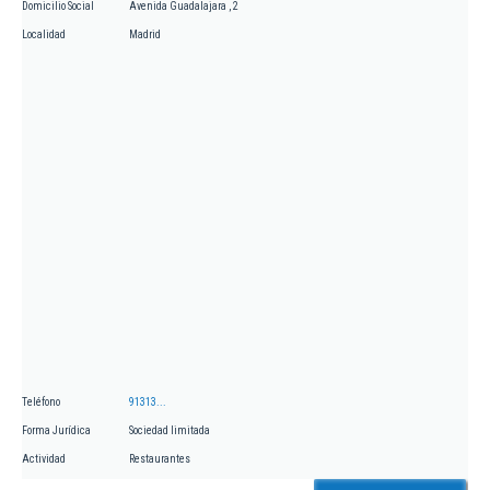
Domicilio Social
Avenida Guadalajara , 2
Localidad
Madrid
Teléfono
91313...
Forma Jurídica
Sociedad limitada
Actividad
Restaurantes