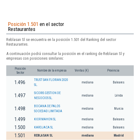
Posición 1.501
en el sector
Restaurantes
Reblasan Sl se encuentra en la posición 1.501 del Ranking del sector
Restaurantes.
A continuación podrá consultar la posición en el ranking de Reblasan Sl y
empresas con posiciones similares:
Posición
Nombre de la empresa
Ventas (€)
Provincia
Sector
TRUST SAN FLORIAN 2020
1.496
mediana
Baleares
SL.
SICORIS GESTION DE
1.497
mediana
Lérida
NEGOCIOS SL.
BOCANA DE PALOS
1.498
mediana
Murcia
SOCIEDAD LIMITADA
1.499
KIOR MAHON SL
mediana
Baleares
1.500
KAROJACA SL
mediana
Baleares
1.501
REBLASAN SL
mediana
Madrid