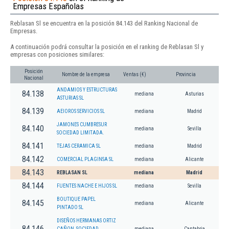
Empresas Españolas
Reblasan Sl se encuentra en la posición 84.143 del Ranking Nacional de
Empresas.
A continuación podrá consultar la posición en el ranking de Reblasan Sl y
empresas con posiciones similares:
Posición
Nombre de la empresa
Ventas (€)
Provincia
Nacional
ANDAMIOS Y ESTRUCTURAS
84.138
mediana
Asturias
ASTURIAS SL
84.139
AEIOROS SERVICIOS SL
mediana
Madrid
JAMONES CUMBRESUR
84.140
mediana
Sevilla
SOCIEDAD LIMITADA.
84.141
TEJAS CERAMICA SL
mediana
Madrid
84.142
COMERCIAL PLAGINSA SL
mediana
Alicante
84.143
REBLASAN SL
mediana
Madrid
84.144
FUENTES NACHE E HIJOS SL
mediana
Sevilla
BOUTIQUE PAPEL
84.145
mediana
Alicante
PINTADO SL
DISEÑOS HERMANAS ORTIZ
84.146
CAÑON, SOCIEDAD
mediana
Cantabria