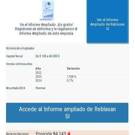
Ver el Informe
Ampliado de Reblasan
Ve el Informe Ampliado. ¡Es gratis!
Regístrese en eInforma y le regalamos el
Sl
Informe Ampliado de esta empresa
Número de empleados
Capital Social
De 3.100 a 60.000 €
Ventas últimos años
Año
Variación
2022
2023
17,08 %
2024
0,7 %
Resultado 2024
Positivo
Accede al Informe ampliado de Reblasan
Sl
Posición 84.143
Ranking Nacional