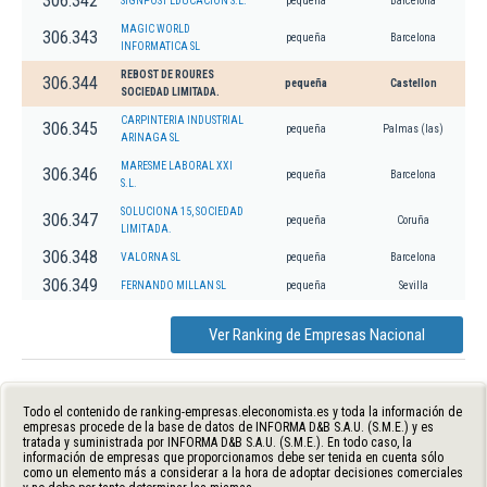
306.342
SIGNPOST EDUCACION S.L.
pequeña
Barcelona
MAGIC WORLD
306.343
pequeña
Barcelona
INFORMATICA SL
REBOST DE ROURES
306.344
pequeña
Castellon
SOCIEDAD LIMITADA.
CARPINTERIA INDUSTRIAL
306.345
pequeña
Palmas (las)
ARINAGA SL
MARESME LABORAL XXI
306.346
pequeña
Barcelona
S.L.
SOLUCIONA 15, SOCIEDAD
306.347
pequeña
Coruña
LIMITADA.
306.348
VALORNA SL
pequeña
Barcelona
306.349
FERNANDO MILLAN SL
pequeña
Sevilla
Ver Ranking de Empresas Nacional
Todo el contenido de ranking-empresas.eleconomista.es y toda la información de
empresas procede de la base de datos de INFORMA D&B S.A.U. (S.M.E.) y es
tratada y suministrada por INFORMA D&B S.A.U. (S.M.E.). En todo caso, la
información de empresas que proporcionamos debe ser tenida en cuenta sólo
como un elemento más a considerar a la hora de adoptar decisiones comerciales