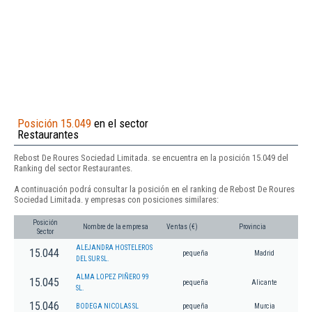
Posición 15.049
en el sector
Restaurantes
Rebost De Roures Sociedad Limitada. se encuentra en la posición 15.049 del
Ranking del sector Restaurantes.
A continuación podrá consultar la posición en el ranking de Rebost De Roures
Sociedad Limitada. y empresas con posiciones similares:
Posición
Nombre de la empresa
Ventas (€)
Provincia
Sector
ALEJANDRA HOSTELEROS
15.044
pequeña
Madrid
DEL SUR SL.
ALMA LOPEZ PIÑERO 99
15.045
pequeña
Alicante
SL.
15.046
BODEGA NICOLAS SL
pequeña
Murcia