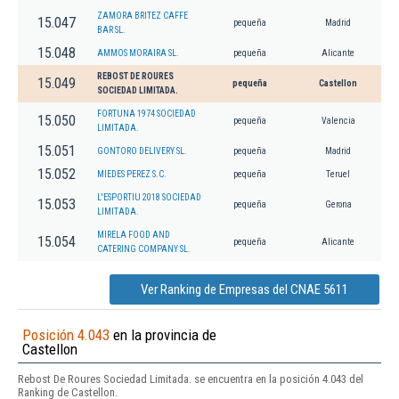
ZAMORA BRITEZ CAFFE
15.047
pequeña
Madrid
BAR SL.
15.048
AMMOS MORAIRA SL.
pequeña
Alicante
REBOST DE ROURES
15.049
pequeña
Castellon
SOCIEDAD LIMITADA.
FORTUNA 1974 SOCIEDAD
15.050
pequeña
Valencia
LIMITADA.
15.051
GONTORO DELIVERY SL.
pequeña
Madrid
15.052
MIEDES PEREZ S.C.
pequeña
Teruel
L'ESPORTIU 2018 SOCIEDAD
15.053
pequeña
Gerona
LIMITADA.
MIRELA FOOD AND
15.054
pequeña
Alicante
CATERING COMPANY SL.
Ver Ranking de Empresas del CNAE 5611
Posición 4.043
en la provincia de
Castellon
Rebost De Roures Sociedad Limitada. se encuentra en la posición 4.043 del
Ranking de Castellon.