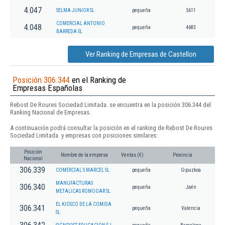
4.047
SELMA JUNIOR SL
pequeña
5611
COMERCIAL ANTONIO
4.048
pequeña
4683
BARREDA SL
Ver Ranking de Empresas de Castellon
Posición 306.344
en el Ranking de
Empresas Españolas
Rebost De Roures Sociedad Limitada. se encuentra en la posición 306.344 del
Ranking Nacional de Empresas.
A continuación podrá consultar la posición en el ranking de Rebost De Roures
Sociedad Limitada. y empresas con posiciones similares:
Posición
Nombre de la empresa
Ventas (€)
Provincia
Nacional
306.339
COMERCIAL S MARCEL SL
pequeña
Gipuzkoa
MANUFACTURAS
306.340
pequeña
Jaén
METALICAS ROMOGAR SL
EL KIOSCO DE LA COMIDA
306.341
pequeña
Valencia
SL