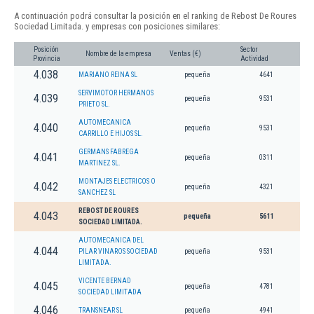
A continuación podrá consultar la posición en el ranking de Rebost De Roures
Sociedad Limitada. y empresas con posiciones similares:
Posición
Sector
Nombre de la empresa
Ventas (€)
Provincia
Actividad
4.038
MARIANO REINA SL
pequeña
4641
SERVIMOTOR HERMANOS
4.039
pequeña
9531
PRIETO SL.
AUTOMECANICA
4.040
pequeña
9531
CARRILLO E HIJOS SL.
GERMANS FABREGA
4.041
pequeña
0311
MARTINEZ SL.
MONTAJES ELECTRICOS O
4.042
pequeña
4321
SANCHEZ SL
REBOST DE ROURES
4.043
pequeña
5611
SOCIEDAD LIMITADA.
AUTOMECANICA DEL
4.044
PILAR VINAROS SOCIEDAD
pequeña
9531
LIMITADA.
VICENTE BERNAD
4.045
pequeña
4781
SOCIEDAD LIMITADA
4.046
TRANSNEAR SL
pequeña
4941