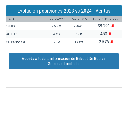
Evolución posiciones 2023 vs 2024 - Ventas
Ranking
Posición 2023
Posición 2024
Evolución Posiciones
39.291
Nacional
267.053
306.344
450
Castellon
3.593
4.043
2.576
Sector CNAE 5611
12.473
15.049
Acceda a toda la información de Rebost De Roures
Sociedad Limitada.