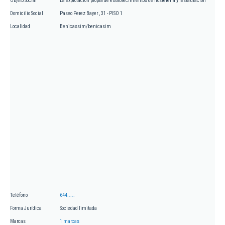
Objeto Social
La explotación propia de establecimientos de hostelería y restauración
Domicilio Social
Paseo Perez Bayer , 31 - PISO 1
Localidad
Benicassim/benicasim
Teléfono
644.....
Forma Jurídica
Sociedad limitada
Marcas
1 marcas