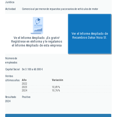
Jurídica
Actividad
Comercio al por menor de repuestos y accesorios de vehículos de motor
Ver el Informe Ampliado de
Recambios Dakar Noia Sl.
Ve el Informe Ampliado. ¡Es gratis!
Regístrese en eInforma y le regalamos
el Informe Ampliado de esta empresa
Número de
empleados
Capital Social
De 3.100 a 60.000 €
Ventas
Año
Variación
últimos años
2022
2023
10,49 %
2024
10,76 %
Resultado
Positivo
2024