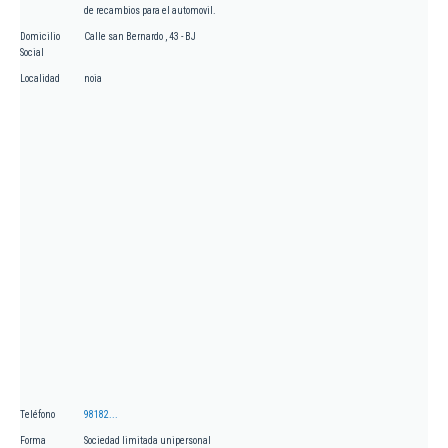
de recambios para el automovil.
Domicilio
Calle san Bernardo , 43 - BJ
Social
Localidad
noia
Teléfono
98182...
Forma
Sociedad limitada unipersonal