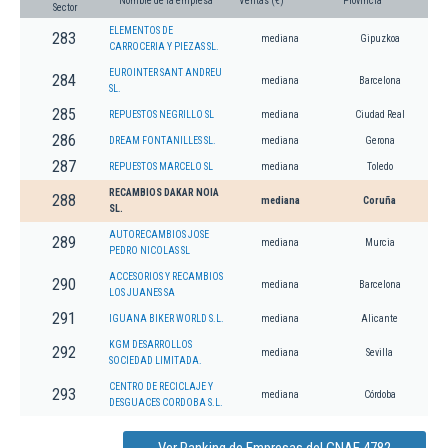
Nombre de la empresa
Ventas (€)
Provincia
Sector
ELEMENTOS DE
283
mediana
Gipuzkoa
CARROCERIA Y PIEZAS SL.
EUROINTER SANT ANDREU
284
mediana
Barcelona
SL.
285
REPUESTOS NEGRILLO SL
mediana
Ciudad Real
286
DREAM FONTANILLES SL.
mediana
Gerona
287
REPUESTOS MARCELO SL
mediana
Toledo
RECAMBIOS DAKAR NOIA
288
mediana
Coruña
SL.
AUTORECAMBIOS JOSE
289
mediana
Murcia
PEDRO NICOLAS SL
ACCESORIOS Y RECAMBIOS
290
mediana
Barcelona
LOS JUANES SA
291
IGUANA BIKER WORLD S.L.
mediana
Alicante
KGM DESARROLLOS
292
mediana
Sevilla
SOCIEDAD LIMITADA.
CENTRO DE RECICLAJE Y
293
mediana
Córdoba
DESGUACES CORDOBA S.L.