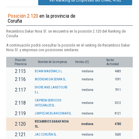
Ver Ranking de Empresas del CNAE 4782
Posición 2.120
en la provincia de
Coruña
Recambios Dakar Noia Sl. se encuentra en la posición 2.120 del Ranking de
Coruña.
A continuación podrá consultar la posición en el ranking de Recambios Dakar
Noia Sl. y empresas con posiciones similares:
Posición
Sector
Nombre de la empresa
Ventas (€)
Provincia
Actividad
2.115
BOAM MADERAS, S.L.
mediana
4683
2.116
MOENDAS DA SENRA SL.
mediana
1091
SHORE AND LANDTOURS
2.117
mediana
7911
S.L.
CAPRESA SERVICIOS
2.118
mediana
3312
INTEGRALES SL.
2.119
LIMPIEZAS BLANCOMAR SL
mediana
8121
RECAMBIOS DAKAR NOIA
2.120
mediana
4782
SL.
2.121
JAC CORUÑA SL
mediana
5630