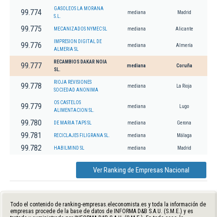
GASOLEOS LA MORANA
99.774
mediana
Madrid
S.L.
99.775
MECANIZADOS NYMEC SL
mediana
Alicante
IMPRESION DIGITAL DE
99.776
mediana
Almería
ALMERIA SL
RECAMBIOS DAKAR NOIA
99.777
mediana
Coruña
SL.
RIOJA REVISIONES
99.778
mediana
La Rioja
SOCIEDAD ANONIMA
OS CASTELOS
99.779
mediana
Lugo
ALIMENTACION SL.
99.780
DE MARIA TAPS SL
mediana
Gerona
99.781
RECICLAJES FILIGRANA SL.
mediana
Málaga
99.782
HABILMIND SL
mediana
Madrid
Ver Ranking de Empresas Nacional
Todo el contenido de ranking-empresas.eleconomista.es y toda la información de
empresas procede de la base de datos de INFORMA D&B S.A.U. (S.M.E.) y es