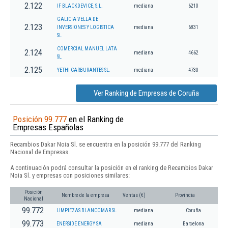
2.122
IF BLACKDEVICE, S.L.
mediana
6210
GALICIA VELLA DE
2.123
INVERSIONES Y LOGISTICA
mediana
6831
SL
COMERCIAL MANUEL LATA
2.124
mediana
4662
SL
2.125
YETHI CARBURANTES SL.
mediana
4730
Ver Ranking de Empresas de Coruña
Posición 99.777
en el Ranking de
Empresas Españolas
Recambios Dakar Noia Sl. se encuentra en la posición 99.777 del Ranking
Nacional de Empresas.
A continuación podrá consultar la posición en el ranking de Recambios Dakar
Noia Sl. y empresas con posiciones similares:
Posición
Nombre de la empresa
Ventas (€)
Provincia
Nacional
99.772
LIMPIEZAS BLANCOMAR SL
mediana
Coruña
99.773
ENERSIDE ENERGY SA
mediana
Barcelona