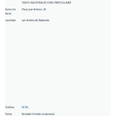
TANTO INDUSTRIALES COMO PARTICULARES
Domicilio
Plaza jose Antonio , 30
Social
Localidad
san Andres del Rabanedo
Teléfono
98780...
Forma
Sociedad limitada unipersonal