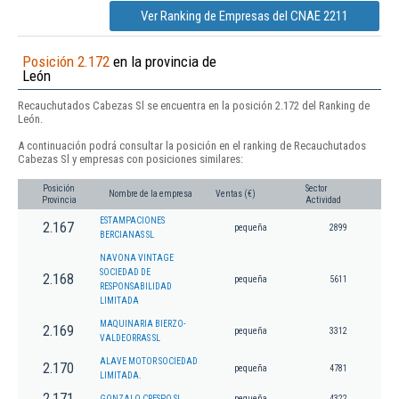
Ver Ranking de Empresas del CNAE 2211
Posición 2.172
en la provincia de
León
Recauchutados Cabezas Sl se encuentra en la posición 2.172 del Ranking de
León.
A continuación podrá consultar la posición en el ranking de Recauchutados
Cabezas Sl y empresas con posiciones similares:
Posición
Sector
Nombre de la empresa
Ventas (€)
Provincia
Actividad
ESTAMPACIONES
2.167
pequeña
2899
BERCIANAS SL
NAVONA VINTAGE
SOCIEDAD DE
2.168
pequeña
5611
RESPONSABILIDAD
LIMITADA
MAQUINARIA BIERZO-
2.169
pequeña
3312
VALDEORRAS SL
ALAVE MOTOR SOCIEDAD
2.170
pequeña
4781
LIMITADA.
2.171
GONZALO CRESPO SL
pequeña
4322