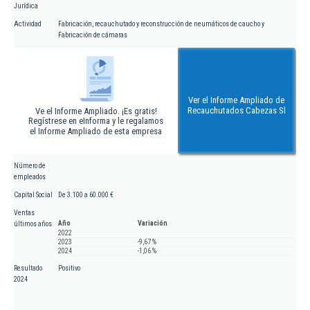
Jurídica
Actividad
Fabricación, recauchutado y reconstrucción de neumáticos de caucho y
Fabricación de cámaras
Ver el Informe Ampliado de
Recauchutados Cabezas Sl
Ve el Informe Ampliado. ¡Es gratis!
Regístrese en eInforma y le regalamos
el Informe Ampliado de esta empresa
Número de
empleados
Capital Social
De 3.100 a 60.000 €
Ventas
Año
Variación
últimos años
2022
2023
-9,67 %
2024
-1,06 %
Resultado
Positivo
2024