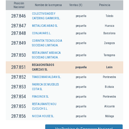
Posición
Nombre de la empresa
Ventas (€)
Provincia
Nacional
COLECTIVIDADES Y
287.846
pequeña
Toledo
CATERING GARMOR SL.
287.847
METALICAS ABAD SL
pequeña
Huesca
287.848
CONJAVAR S.L.
pequeña
Barcelona
CORINTEK TECNOLOGIA
287.849
pequeña
Zaragoza
SOCIEDAD LIMITADA.
RESTAURANT ARDIACA
287.850
pequeña
Tarragona
SOCIEDAD LIMITADA.
RECAUCHUTADOS
287.851
pequeña
León
CABEZAS SL
287.852
TRASCOMAR ALDAN SL.
pequeña
Pontevedra
FABRICA DE MUEBLES
287.853
pequeña
Bizkaia
COTA SL
287.854
FRAGINOX SL
pequeña
Pontevedra
RESTAURANTE NOU
287.855
pequeña
Alicante
CUCUCH S.L.
287.856
NICCIA HOUSE SL.
pequeña
Málaga