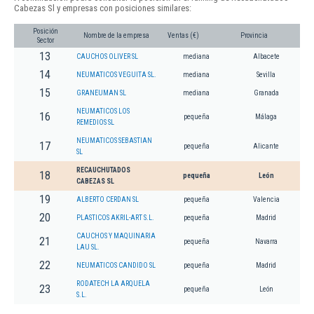
Cabezas Sl y empresas con posiciones similares:
Posición
Nombre de la empresa
Ventas (€)
Provincia
Sector
13
CAUCHOS OLIVER SL
mediana
Albacete
14
NEUMATICOS VEGUITA SL.
mediana
Sevilla
15
GRANEUMAN SL
mediana
Granada
NEUMATICOS LOS
16
pequeña
Málaga
REMEDIOS SL
NEUMATICOS SEBASTIAN
17
pequeña
Alicante
SL
RECAUCHUTADOS
18
pequeña
León
CABEZAS SL
19
ALBERTO CERDAN SL
pequeña
Valencia
20
PLASTICOS AKRIL-ART S.L.
pequeña
Madrid
CAUCHOS Y MAQUINARIA
21
pequeña
Navarra
LAU SL.
22
NEUMATICOS CANDIDO SL
pequeña
Madrid
RODATECH LA ARQUELA
23
pequeña
León
S.L.