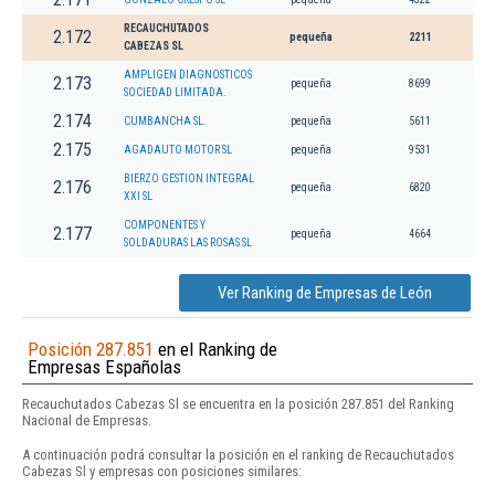
RECAUCHUTADOS
2.172
pequeña
2211
CABEZAS SL
AMPLIGEN DIAGNOSTICOS
2.173
pequeña
8699
SOCIEDAD LIMITADA.
2.174
CUMBANCHA SL.
pequeña
5611
2.175
AGADAUTO MOTOR SL
pequeña
9531
BIERZO GESTION INTEGRAL
2.176
pequeña
6820
XXI SL
COMPONENTES Y
2.177
pequeña
4664
SOLDADURAS LAS ROSAS SL
Ver Ranking de Empresas de León
Posición 287.851
en el Ranking de
Empresas Españolas
Recauchutados Cabezas Sl se encuentra en la posición 287.851 del Ranking
Nacional de Empresas.
A continuación podrá consultar la posición en el ranking de Recauchutados
Cabezas Sl y empresas con posiciones similares: