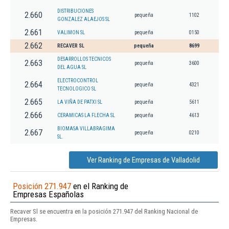
DISTRIBUCIONES
2.660
pequeña
1102
GONZALEZ ALAEJOS SL
2.661
VALIMON SL
pequeña
0150
2.662
RECAVER SL
pequeña
8699
DESARROLLOS TECNICOS
2.663
pequeña
3600
DEL AGUA SL
ELECTROCONTROL
2.664
pequeña
4321
TECNOLOGICO SL
2.665
LA VIÑA DE PATXI SL
pequeña
5611
2.666
CERAMICAS LA FLECHA SL
pequeña
4613
BIOMASA VILLABRAGIMA
2.667
pequeña
0210
SL.
Ver Ranking de Empresas de Valladolid
Posición 271.947
en el Ranking de
Empresas Españolas
Recaver Sl se encuentra en la posición 271.947 del Ranking Nacional de
Empresas.