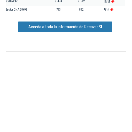
188
Valladolid
2.474
2.662
99
Sector CNAE 8699
793
892
Acceda a toda la información de Recaver Sl