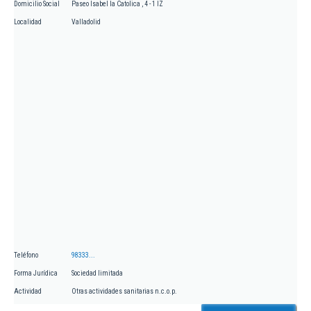
Domicilio Social
Paseo Isabel la Catolica , 4 - 1 IZ
Localidad
Valladolid
Teléfono
98333...
Forma Jurídica
Sociedad limitada
Actividad
Otras actividades sanitarias n.c.o.p.