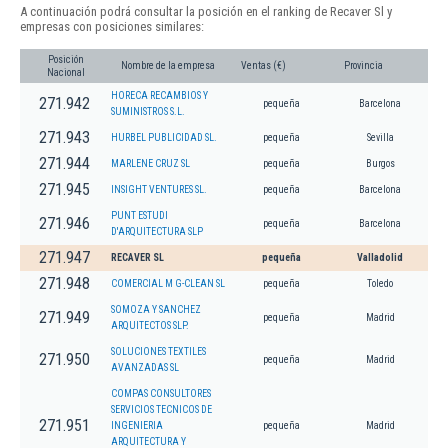
A continuación podrá consultar la posición en el ranking de Recaver Sl y
empresas con posiciones similares:
Posición
Nombre de la empresa
Ventas (€)
Provincia
Nacional
HORECA RECAMBIOS Y
271.942
pequeña
Barcelona
SUMINISTROS S.L.
271.943
HURBEL PUBLICIDAD SL.
pequeña
Sevilla
271.944
MARLENE CRUZ SL
pequeña
Burgos
271.945
INSIGHT VENTURES SL.
pequeña
Barcelona
PUNT ESTUDI
271.946
pequeña
Barcelona
D'ARQUITECTURA SLP
271.947
RECAVER SL
pequeña
Valladolid
271.948
COMERCIAL M G-CLEAN SL
pequeña
Toledo
SOMOZA Y SANCHEZ
271.949
pequeña
Madrid
ARQUITECTOS SLP.
SOLUCIONES TEXTILES
271.950
pequeña
Madrid
AVANZADAS SL
COMPAS CONSULTORES
SERVICIOS TECNICOS DE
271.951
INGENIERIA
pequeña
Madrid
ARQUITECTURA Y