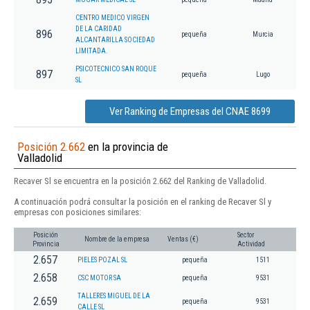
CENTRO MEDICO VIRGEN
DE LA CARIDAD
896
pequeña
Murcia
ALCANTARILLA SOCIEDAD
LIMITADA.
PSICOTECNICO SAN ROQUE
897
pequeña
Lugo
SL
Ver Ranking de Empresas del CNAE 8699
Posición 2.662
en la provincia de
Valladolid
Recaver Sl se encuentra en la posición 2.662 del Ranking de Valladolid.
A continuación podrá consultar la posición en el ranking de Recaver Sl y
empresas con posiciones similares:
Posición
Sector
Nombre de la empresa
Ventas (€)
Provincia
Actividad
2.657
PIELES POZAL SL
pequeña
1511
2.658
CSC MOTOR SA
pequeña
9531
TALLERES MIGUEL DE LA
2.659
pequeña
9531
CALLE SL