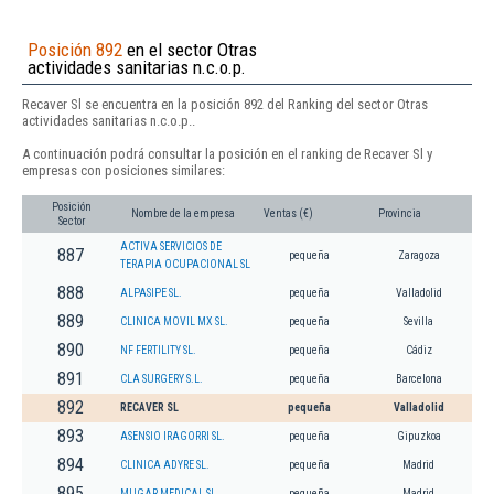
Posición 892
en el sector Otras
actividades sanitarias n.c.o.p.
Recaver Sl se encuentra en la posición 892 del Ranking del sector Otras
actividades sanitarias n.c.o.p..
A continuación podrá consultar la posición en el ranking de Recaver Sl y
empresas con posiciones similares:
Posición
Nombre de la empresa
Ventas (€)
Provincia
Sector
ACTIVA SERVICIOS DE
887
pequeña
Zaragoza
TERAPIA OCUPACIONAL SL
888
ALPASIPE SL.
pequeña
Valladolid
889
CLINICA MOVIL MX SL.
pequeña
Sevilla
890
NF FERTILITY SL.
pequeña
Cádiz
891
CLA SURGERY S.L.
pequeña
Barcelona
892
RECAVER SL
pequeña
Valladolid
893
ASENSIO IRAGORRI SL.
pequeña
Gipuzkoa
894
CLINICA ADYRE SL.
pequeña
Madrid
895
MUGAR MEDICAL SL
pequeña
Madrid