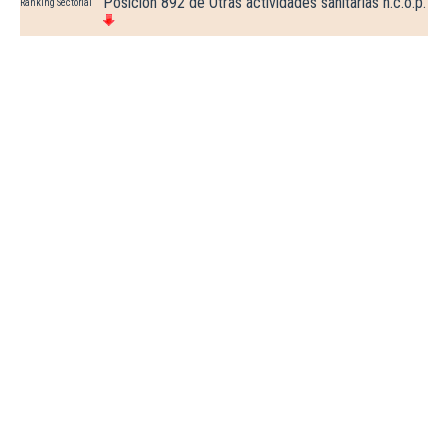
Posición 892 de Otras actividades sanitarias n.c.o.p.
Ranking Sectorial