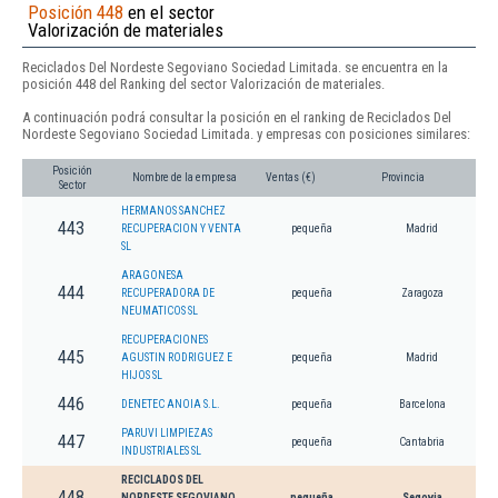
Posición 448
en el sector
Valorización de materiales
Reciclados Del Nordeste Segoviano Sociedad Limitada. se encuentra en la
posición 448 del Ranking del sector Valorización de materiales.
A continuación podrá consultar la posición en el ranking de Reciclados Del
Nordeste Segoviano Sociedad Limitada. y empresas con posiciones similares:
Posición
Nombre de la empresa
Ventas (€)
Provincia
Sector
HERMANOS SANCHEZ
443
RECUPERACION Y VENTA
pequeña
Madrid
SL
ARAGONESA
444
RECUPERADORA DE
pequeña
Zaragoza
NEUMATICOS SL
RECUPERACIONES
445
AGUSTIN RODRIGUEZ E
pequeña
Madrid
HIJOS SL
446
DENETEC ANOIA S.L.
pequeña
Barcelona
PARUVI LIMPIEZAS
447
pequeña
Cantabria
INDUSTRIALES SL
RECICLADOS DEL
448
NORDESTE SEGOVIANO
pequeña
Segovia