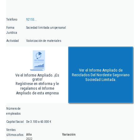
Teléfono
92155...
Forma
Sociedad limitada unipersonal
Jurídica
Actividad
Valorización de materiales
Ver el Informe Ampliado de
Reciclados Del Nordeste Segoviano
Ve el Informe Ampliado. ¡Es
gratis!
Sociedad Limitada.
Regístrese en eInforma y le
regalamos el Informe
Ampliado de esta empresa
Número de
empleados
Capital Social
De 3.100 a 60.000 €
Ventas
Año
Variación
últimos años
2022