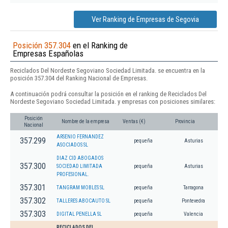
Ver Ranking de Empresas de Segovia
Posición 357.304
en el Ranking de
Empresas Españolas
Reciclados Del Nordeste Segoviano Sociedad Limitada. se encuentra en la
posición 357.304 del Ranking Nacional de Empresas.
A continuación podrá consultar la posición en el ranking de Reciclados Del
Nordeste Segoviano Sociedad Limitada. y empresas con posiciones similares:
Posición
Nombre de la empresa
Ventas (€)
Provincia
Nacional
ARSENIO FERNANDEZ
357.299
pequeña
Asturias
ASOCIADOS SL
DIAZ CID ABOGADOS
357.300
SOCIEDAD LIMITADA
pequeña
Asturias
PROFESIONAL.
357.301
TANGRAM MOBLES SL
pequeña
Tarragona
357.302
TALLERES ABOCAUTO SL
pequeña
Pontevedra
357.303
DIGITAL PENELLA SL
pequeña
Valencia
RECICLADOS DEL