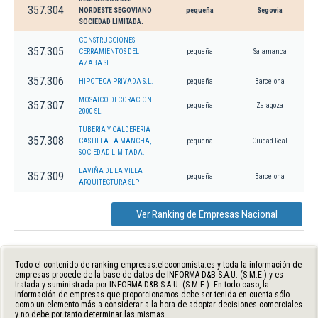
357.304
NORDESTE SEGOVIANO
pequeña
Segovia
SOCIEDAD LIMITADA.
CONSTRUCCIONES
357.305
CERRAMIENTOS DEL
pequeña
Salamanca
AZABA SL
357.306
HIPOTECA PRIVADA S.L.
pequeña
Barcelona
MOSAICO DECORACION
357.307
pequeña
Zaragoza
2000 SL.
TUBERIA Y CALDERERIA
357.308
CASTILLA-LA MANCHA,
pequeña
Ciudad Real
SOCIEDAD LIMITADA.
LAVIÑA DE LA VILLA
357.309
pequeña
Barcelona
ARQUITECTURA SLP
Ver Ranking de Empresas Nacional
Todo el contenido de ranking-empresas.eleconomista.es y toda la información de
empresas procede de la base de datos de INFORMA D&B S.A.U. (S.M.E.) y es
tratada y suministrada por INFORMA D&B S.A.U. (S.M.E.). En todo caso, la
información de empresas que proporcionamos debe ser tenida en cuenta sólo
como un elemento más a considerar a la hora de adoptar decisiones comerciales
y no debe por tanto determinar las mismas.