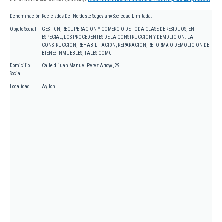
Denominación
Reciclados Del Nordeste Segoviano Sociedad Limitada.
Objeto Social
GESTION, RECUPERACION Y COMERCIO DE TODA CLASE DE RESIDUOS, EN
ESPECIAL, LOS PROCEDENTES DE LA CONSTRUCCION Y DEMOLICION. LA
CONSTRUCCION, REHABILITACION, REPARACION, REFORMA O DEMOLICION DE
BIENES INMUEBLES, TALES COMO
Domicilio
Calle d. juan Manuel Perez Arroyo , 29
Social
Localidad
Ayllon