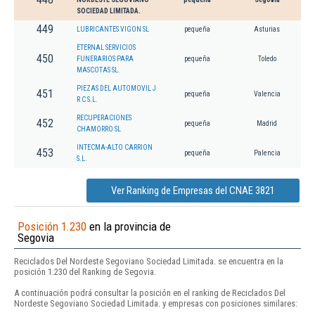
SOCIEDAD LIMITADA.
449
LUBRICANTES VIGON SL
pequeña
Asturias
ETERNAL SERVICIOS
450
FUNERARIOS PARA
pequeña
Toledo
MASCOTAS SL.
PIEZAS DEL AUTOMOVIL J
451
pequeña
Valencia
R C S.L.
RECUPERACIONES
452
pequeña
Madrid
CHAMORRO SL
INTECMA-ALTO CARRION
453
pequeña
Palencia
S.L.
Ver Ranking de Empresas del CNAE 3821
Posición 1.230
en la provincia de
Segovia
Reciclados Del Nordeste Segoviano Sociedad Limitada. se encuentra en la
posición 1.230 del Ranking de Segovia.
A continuación podrá consultar la posición en el ranking de Reciclados Del
Nordeste Segoviano Sociedad Limitada. y empresas con posiciones similares: