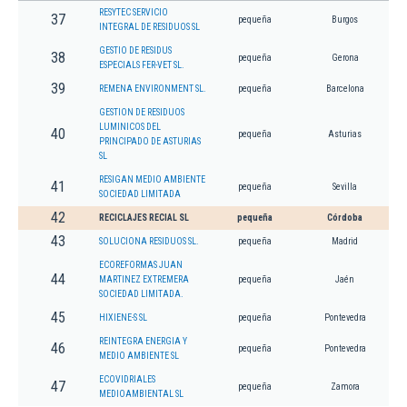
RESYTEC SERVICIO
37
pequeña
Burgos
INTEGRAL DE RESIDUOS SL
GESTIO DE RESIDUS
38
pequeña
Gerona
ESPECIALS FER-VET SL.
39
REMENA ENVIRONMENT SL.
pequeña
Barcelona
GESTION DE RESIDUOS
LUMINICOS DEL
40
pequeña
Asturias
PRINCIPADO DE ASTURIAS
SL
RESIGAN MEDIO AMBIENTE
41
pequeña
Sevilla
SOCIEDAD LIMITADA
42
RECICLAJES RECIAL SL
pequeña
Córdoba
43
SOLUCIONA RESIDUOS SL.
pequeña
Madrid
ECOREFORMAS JUAN
44
MARTINEZ EXTREMERA
pequeña
Jaén
SOCIEDAD LIMITADA.
45
HIXIENE-S SL
pequeña
Pontevedra
REINTEGRA ENERGIA Y
46
pequeña
Pontevedra
MEDIO AMBIENTE SL
ECOVIDRIALES
47
pequeña
Zamora
MEDIOAMBIENTAL SL