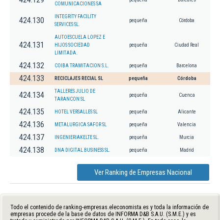
COMUNICACIONES SA
INTEGRITY FACILITY
424.130
pequeña
Córdoba
SERVICES SL.
AUTOESCUELA LOPEZ E
424.131
HIJOS SOCIEDAD
pequeña
Ciudad Real
LIMITADA.
424.132
COIBA TRAMITACION S.L.
pequeña
Barcelona
424.133
RECICLAJES RECIAL SL
pequeña
Córdoba
TALLERES JULIO DE
424.134
pequeña
Cuenca
TARANCON SL
424.135
HOTEL VERSALLES SL
pequeña
Alicante
424.136
METALURGICA SAFOR SL
pequeña
Valencia
424.137
INGENIERIAKELTE SL.
pequeña
Murcia
424.138
DNA DIGITAL BUSINESS SL.
pequeña
Madrid
Ver Ranking de Empresas Nacional
Todo el contenido de ranking-empresas.eleconomista.es y toda la información de
empresas procede de la base de datos de INFORMA D&B S.A.U. (S.M.E.) y es