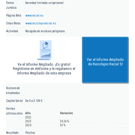
Forma
Sociedad limitada unipersonal
Jurídica
Página Web
www.recial.es
Otras Webs
www.reciclajesrecial.es
Actividad
Recogida de residuos peligrosos
Ver el Informe Ampliado
de Reciclajes Recial Sl
Ve el Informe Ampliado. ¡Es gratis!
Regístrese en eInforma y le regalamos el
Informe Ampliado de esta empresa
Número de
empleados
Capital Social
De 0 a 3.100 €
Ventas
Año
Variación
últimos años
2022
2023
34,56 %
2024
33 %
Resultado
Positivo