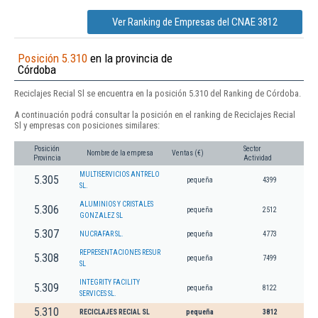
Ver Ranking de Empresas del CNAE 3812
Posición 5.310
en la provincia de
Córdoba
Reciclajes Recial Sl se encuentra en la posición 5.310 del Ranking de Córdoba.
A continuación podrá consultar la posición en el ranking de Reciclajes Recial
Sl y empresas con posiciones similares:
Posición
Sector
Nombre de la empresa
Ventas (€)
Provincia
Actividad
MULTISERVICIOS ANTRELO
5.305
pequeña
4399
SL.
ALUMINIOS Y CRISTALES
5.306
pequeña
2512
GONZALEZ SL
5.307
NUCRAFAR SL.
pequeña
4773
REPRESENTACIONES RESUR
5.308
pequeña
7499
SL
INTEGRITY FACILITY
5.309
pequeña
8122
SERVICES SL.
5.310
RECICLAJES RECIAL SL
pequeña
3812