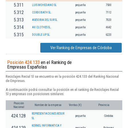
5.311
LUIS MOHEDANO SL
pequeña
7500
5.312
CORDOBATH SL.
pequeña
7112
5.313
ASESORIA DEL SUR SL
pequeña
7020
5.314
AX CLOTHES SL.
pequeña
4642
5.315
DOUBLE UP SL.
pequeña
6220
Ver Ranking de Empresas de Córdoba
Posición 424.133
en el Ranking de
Empresas Españolas
Reciclajes Recial Sl se encuentra en la posición 424.133 del Ranking Nacional
de Empresas.
A continuación podrá consultar la posición en el ranking de Reciclajes Recial
Sl y empresas con posiciones similares:
Posición
Nombre de la empresa
Ventas (€)
Provincia
Nacional
REPRESENTACIONES RESUR
424.128
pequeña
Córdoba
SL
KERNEL INFORMATICA Y
424.129
pequeña
Baleares