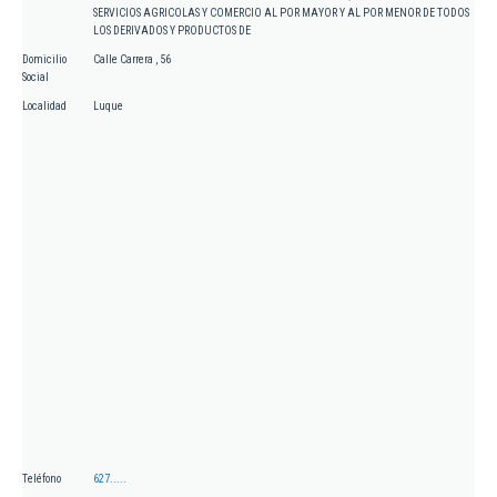
SERVICIOS AGRICOLAS Y COMERCIO AL POR MAYOR Y AL POR MENOR DE TODOS
LOS DERIVADOS Y PRODUCTOS DE
Domicilio
Calle Carrera , 56
Social
Localidad
Luque
Teléfono
627.....