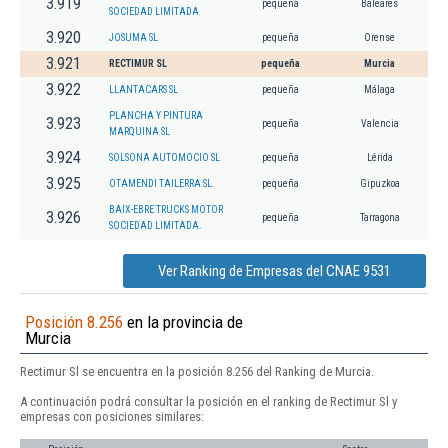
3.919
pequeña
Baleares
SOCIEDAD LIMITADA
3.920
JOSUMA SL
pequeña
Orense
3.921
RECTIMUR SL
pequeña
Murcia
3.922
LLANTACARS SL
pequeña
Málaga
PLANCHA Y PINTURA
3.923
pequeña
Valencia
MARQUINA SL
3.924
SOLSONA AUTOMOCIO SL
pequeña
Lérida
3.925
OTAMENDI TAILERRA SL.
pequeña
Gipuzkoa
BAIX-EBRE TRUCKS MOTOR
3.926
pequeña
Tarragona
SOCIEDAD LIMITADA.
Ver Ranking de Empresas del CNAE 9531
Posición 8.256
en la provincia de
Murcia
Rectimur Sl se encuentra en la posición 8.256 del Ranking de Murcia.
A continuación podrá consultar la posición en el ranking de Rectimur Sl y
empresas con posiciones similares: