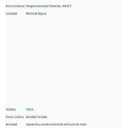
Domicilio Social
Poligono Industrial Polvorista , NAVE 9
Localidad
Molina de Segura
Teléfono
96864...
Forma Jurídica
Sociedad limitada
Actividad
reparación y mantenimiento de vehículos de motor