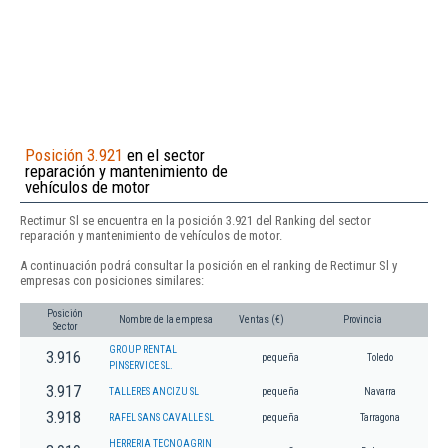
Posición 3.921
en el sector
reparación y mantenimiento de
vehículos de motor
Rectimur Sl se encuentra en la posición 3.921 del Ranking del sector
reparación y mantenimiento de vehículos de motor.
A continuación podrá consultar la posición en el ranking de Rectimur Sl y
empresas con posiciones similares:
Posición
Nombre de la empresa
Ventas (€)
Provincia
Sector
GROUP RENTAL
3.916
pequeña
Toledo
PINSERVICE SL.
3.917
TALLERES ANCIZU SL
pequeña
Navarra
3.918
RAFEL SANS CAVALLE SL
pequeña
Tarragona
HERRERIA TECNOAGRIN