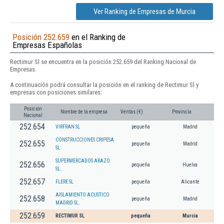
Ver Ranking de Empresas de Murcia
Posición 252.659
en el Ranking de
Empresas Españolas
Rectimur Sl se encuentra en la posición 252.659 del Ranking Nacional de
Empresas.
A continuación podrá consultar la posición en el ranking de Rectimur Sl y
empresas con posiciones similares:
Posición
Nombre de la empresa
Ventas (€)
Provincia
Nacional
252.654
VIRFRAN SL
pequeña
Madrid
CONSTRUCCIONES CRIPESA
252.655
pequeña
Madrid
SL
SUPERMERCADOS ARAZO
252.656
pequeña
Huelva
SL.
252.657
FLERE SL
pequeña
Alicante
AISLAMIENTO ACUSTICO
252.658
pequeña
Madrid
MADRID SL.
252.659
RECTIMUR SL
pequeña
Murcia