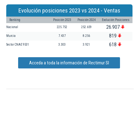
Evolución posiciones 2023 vs 2024 - Ventas
Ranking
Posición 2023
Posición 2024
Evolución Posiciones
26.907
Nacional
225.752
252.659
819
Murcia
7.437
8.256
618
Sector CNAE 9531
3.303
3.921
Acceda a toda la información de Rectimur Sl