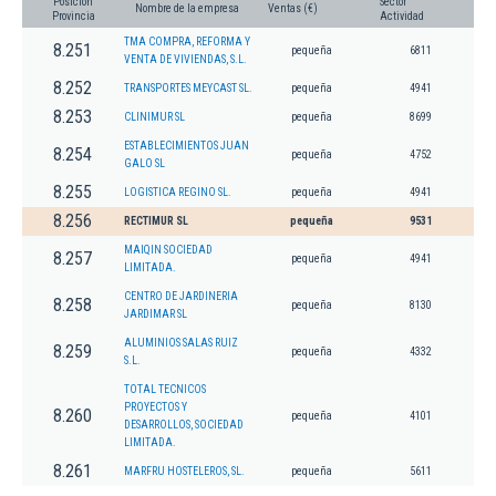
Posición
Sector
Nombre de la empresa
Ventas (€)
Provincia
Actividad
TMA COMPRA, REFORMA Y
8.251
pequeña
6811
VENTA DE VIVIENDAS, S.L.
8.252
TRANSPORTES MEYCAST SL.
pequeña
4941
8.253
CLINIMUR SL
pequeña
8699
ESTABLECIMIENTOS JUAN
8.254
pequeña
4752
GALO SL
8.255
LOGISTICA REGINO SL.
pequeña
4941
8.256
RECTIMUR SL
pequeña
9531
MAIQIN SOCIEDAD
8.257
pequeña
4941
LIMITADA.
CENTRO DE JARDINERIA
8.258
pequeña
8130
JARDIMAR SL
ALUMINIOS SALAS RUIZ
8.259
pequeña
4332
S.L.
TOTAL TECNICOS
PROYECTOS Y
8.260
pequeña
4101
DESARROLLOS, SOCIEDAD
LIMITADA.
8.261
MARFRU HOSTELEROS, SL.
pequeña
5611