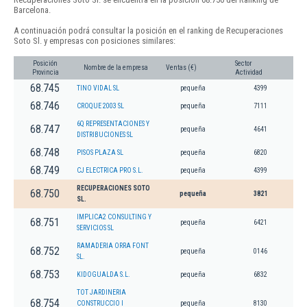
Barcelona.
A continuación podrá consultar la posición en el ranking de Recuperaciones
Soto Sl. y empresas con posiciones similares:
Posición
Sector
Nombre de la empresa
Ventas (€)
Provincia
Actividad
68.745
TINO VIDAL SL
pequeña
4399
68.746
CROQUE 2003 SL
pequeña
7111
6Q REPRESENTACIONES Y
68.747
pequeña
4641
DISTRIBUCIONES SL
68.748
PISOS PLAZA SL
pequeña
6820
68.749
CJ ELECTRICA PRO S.L.
pequeña
4399
RECUPERACIONES SOTO
68.750
pequeña
3821
SL.
IMPLICA2 CONSULTING Y
68.751
pequeña
6421
SERVICIOS SL
RAMADERIA ORRA FONT
68.752
pequeña
0146
SL.
68.753
KIDOGUALDA S.L.
pequeña
6832
TOT JARDINERIA
68.754
CONSTRUCCIO I
pequeña
8130