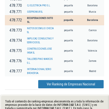
478.770
CJ ELECTRICA PRO S.L.
pequeña
Barcelona
478.771
GESPROMUR SL
pequeña
Murcia
RECUPERACIONES SOTO
478.772
pequeña
Barcelona
SL.
NIETOS DE EMILIO CHECA
478.773
pequeña
Cuenca
SL
IMPLICA2 CONSULTING Y
478.774
pequeña
Barcelona
SERVICIOS SL
CONSTRUCCIONES JOSE
478.775
pequeña
Valencia
INSA SL
TALLERES PINO MARCOS
478.776
pequeña
Zamora
S.L.
INTERNACIONAL SERIO
478.777
pequeña
Madrid
BROKER SA.
Ver Ranking de Empresas Nacional
Todo el contenido de ranking-empresas.eleconomista.es y toda la información de
empresas procede de la base de datos de INFORMA D&B S.A.U. (S.M.E.) y es
tratada y suministrada por INFORMA D&B S.A.U. (S.M.E.). En todo caso, la