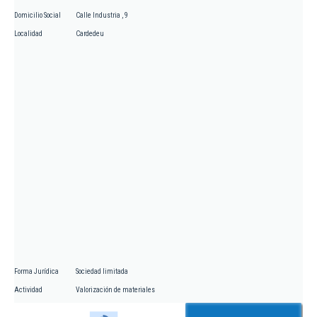
Domicilio Social
Calle Industria , 9
Localidad
Cardedeu
Forma Jurídica
Sociedad limitada
Actividad
Valorización de materiales