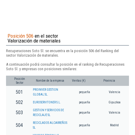
Posición 506
en el sector
Valorización de materiales
Recuperaciones Soto Sl. se encuentra en la posición 506 del Ranking del
sector Valorización de materiales.
A continuación podrá consultar la posición en el ranking de Recuperaciones
Soto Sl. y empresas con posiciones similares:
Posición
Nombre de la empresa
Ventas (€)
Provincia
Sector
PROINVER GESTION
501
pequeña
Valencia
GLOBAL SL.
502
EUROSERVITONER S.L.
pequeña
Gipuzkoa
GESTION Y SERVICIOS DE
503
pequeña
Valencia
RECICLAJE SL
RECICLADOS ALCARREÑOS
504
pequeña
Madrid
SL