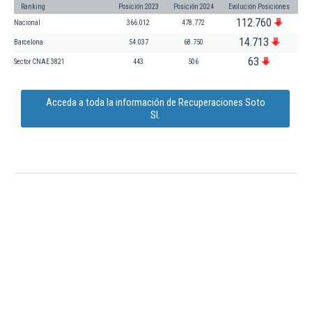
Ranking
Posición 2023
Posición 2024
Evolución Posiciones
112.760
Nacional
366.012
478.772
14.713
Barcelona
54.037
68.750
63
Sector CNAE 3821
443
506
Acceda a toda la información de Recuperaciones Soto
Sl.