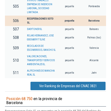
VIVIR DO TRABALLO.
EMPRESA DE INSERCION
505
pequeña
Pontevedra
LABORAL, SOCIEDAD
LIMITADA.
RECUPERACIONES SOTO
506
pequeña
Barcelona
SL.
507
EASYTONER SL
pequeña
Baleares
ROJAS HERNANDEZ JOSE
508
pequeña
Palmas (las)
000368091T SLNE
RECICLADOS DE
509
pequeña
Valencia
ESCOMBROS EL RANCHO SL
VALORIZACIONES,
510
TRANSPORTES Y SERVICIOS
pequeña
Alicante
AMBIENTALES SL.
ALPECHINES DE MANCHA
511
pequeña
Jaén
REAL SL
Ver Ranking de Empresas del CNAE 3821
Posición 68.750
en la provincia de
Barcelona
Recuperaciones Soto Sl. se encuentra en la posición 68.750 del Ranking de