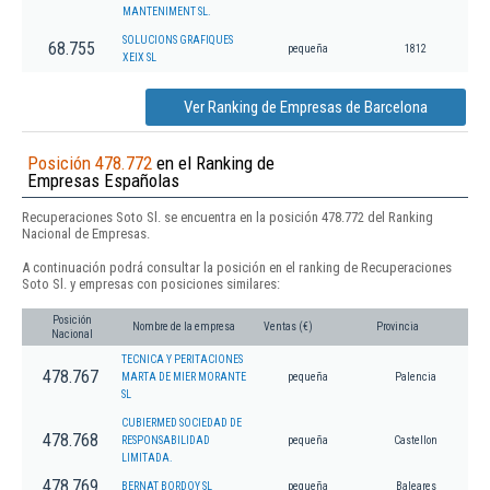
MANTENIMENT SL.
SOLUCIONS GRAFIQUES
68.755
pequeña
1812
XEIX SL
Ver Ranking de Empresas de Barcelona
Posición 478.772
en el Ranking de
Empresas Españolas
Recuperaciones Soto Sl. se encuentra en la posición 478.772 del Ranking
Nacional de Empresas.
A continuación podrá consultar la posición en el ranking de Recuperaciones
Soto Sl. y empresas con posiciones similares:
Posición
Nombre de la empresa
Ventas (€)
Provincia
Nacional
TECNICA Y PERITACIONES
478.767
MARTA DE MIER MORANTE
pequeña
Palencia
SL
CUBIERMED SOCIEDAD DE
478.768
RESPONSABILIDAD
pequeña
Castellon
LIMITADA.
478.769
BERNAT BORDOY SL
pequeña
Baleares