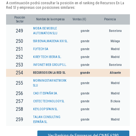
A continuación podrá consultar la posición en el ranking de Recursos En La
Red Sl y empresas con posiciones similares:
Posición
Nombre de la empresa
Ventas (€)
Provincia
Sector
MOBA ISE MOBILE
249
grande
Barcelona
AUTOMATION SLU
250
SSR BENALMADENA XXI SL.
grande
Málaga
251
FLYTECH SA
grande
Madrid
252
KIREY TECH IBERIA SL.
grande
Madrid
253
INFONET WEB GROUP S.L.
grande
Barcelona
254
RECURSOS EN LA RED SL
grande
Alicante
MORNINGSTAR NETWORK
255
grande
Madrid
SLU
256
CAD IT ESPAÑA SA.
grande
Madrid
257
CISTEC TECHNOLOGY SL
grande
Bizkaia
258
KEYLOOP SPAIN SL.
grande
Madrid
TALAN CONSULTING
259
grande
Madrid
ESPAÑA SL.
Ver Ranking de Empresas del CNAE 6290