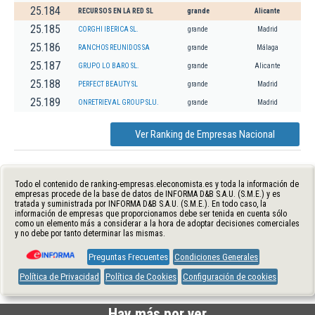
25.184
RECURSOS EN LA RED SL
grande
Alicante
25.185
CORGHI IBERICA SL.
grande
Madrid
25.186
RANCHOS REUNIDOS SA
grande
Málaga
25.187
GRUPO LO BARO SL.
grande
Alicante
25.188
PERFECT BEAUTY SL
grande
Madrid
25.189
ONRETRIEVAL GROUP SLU.
grande
Madrid
Ver Ranking de Empresas Nacional
Todo el contenido de ranking-empresas.eleconomista.es y toda la información de
empresas procede de la base de datos de INFORMA D&B S.A.U. (S.M.E.) y es
tratada y suministrada por INFORMA D&B S.A.U. (S.M.E.). En todo caso, la
información de empresas que proporcionamos debe ser tenida en cuenta sólo
como un elemento más a considerar a la hora de adoptar decisiones comerciales
y no debe por tanto determinar las mismas.
Preguntas Frecuentes
Condiciones Generales
Política de Privacidad
Política de Cookies
Configuración de cookies
Hay más por ver