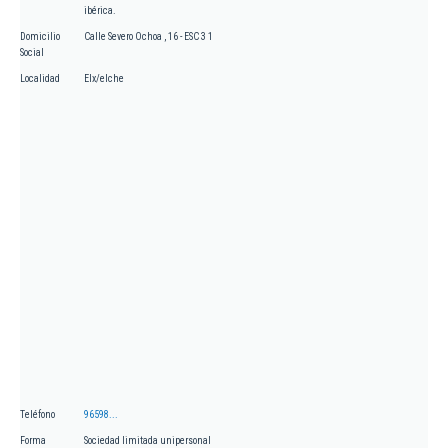
ibérica.
Domicilio
Calle Severo Ochoa , 16 - ESC 3 1
Social
Localidad
Elx/elche
Teléfono
96598...
Forma
Sociedad limitada unipersonal