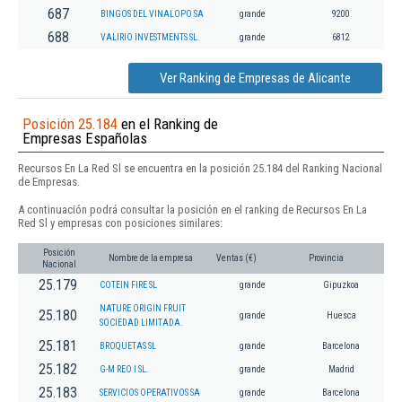
687
BINGOS DEL VINALOPO SA
grande
9200
688
VALIRIO INVESTMENTS SL.
grande
6812
Ver Ranking de Empresas de Alicante
Posición 25.184
en el Ranking de
Empresas Españolas
Recursos En La Red Sl se encuentra en la posición 25.184 del Ranking Nacional
de Empresas.
A continuación podrá consultar la posición en el ranking de Recursos En La
Red Sl y empresas con posiciones similares:
Posición
Nombre de la empresa
Ventas (€)
Provincia
Nacional
25.179
COTEIN FIRE SL
grande
Gipuzkoa
NATURE ORIGIN FRUIT
25.180
grande
Huesca
SOCIEDAD LIMITADA.
25.181
BROQUETAS SL
grande
Barcelona
25.182
G-M REO I SL.
grande
Madrid
25.183
SERVICIOS OPERATIVOS SA
grande
Barcelona