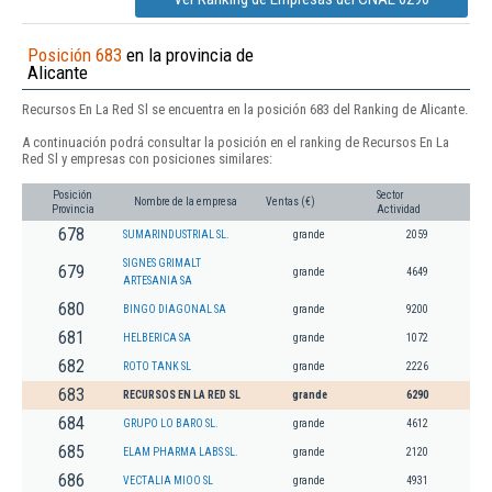
Posición 683
en la provincia de
Alicante
Recursos En La Red Sl se encuentra en la posición 683 del Ranking de Alicante.
A continuación podrá consultar la posición en el ranking de Recursos En La
Red Sl y empresas con posiciones similares:
Posición
Sector
Nombre de la empresa
Ventas (€)
Provincia
Actividad
678
SUMARINDUSTRIAL SL.
grande
2059
SIGNES GRIMALT
679
grande
4649
ARTESANIA SA
680
BINGO DIAGONAL SA
grande
9200
681
HELBERICA SA
grande
1072
682
ROTO TANK SL
grande
2226
683
RECURSOS EN LA RED SL
grande
6290
684
GRUPO LO BARO SL.
grande
4612
685
ELAM PHARMA LABS SL.
grande
2120
686
VECTALIA MIOO SL
grande
4931