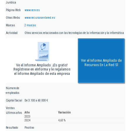
Jurídica
Página Web
www.renr.es
Otras Webs
www.recursosenlared.es
Marcas
2 marcas
Actividad
Otros servicios relacionados con las tecnologías de la información y la informática
Ver el Informe Ampliado de
Recursos En La Red Sl
Ve el Informe Ampliado. ¡Es gratis!
Regístrese en eInforma y le regalamos
el Informe Ampliado de esta empresa
Número de
empleados
Capital Social
De 3.100 a 60.000 €
Ventas
Año
Variación
últimos años
2023
2024
4,63 %
Resultado
Positivo