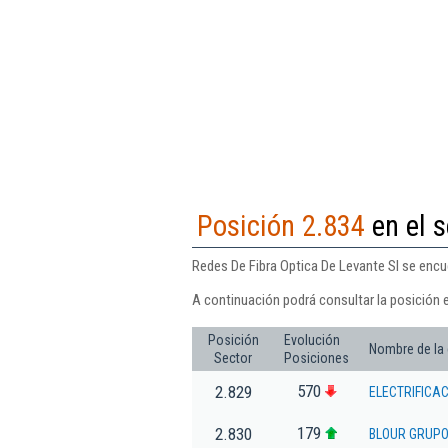
Posición 2.834
en el s
Redes De Fibra Optica De Levante Sl se encue
A continuación podrá consultar la posición 
Posición
Evolución
Nombre de la
Sector
Posiciones
570
2.829
ELECTRIFICAC
179
2.830
BLOUR GRUPO