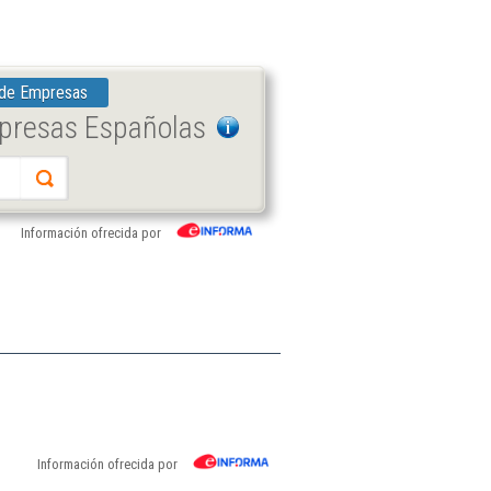
 de Empresas
mpresas Españolas
Información ofrecida por
Información ofrecida por