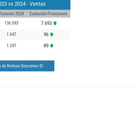
023 vs 2024 - Ventas
Posición 2024
Evolución Posiciones
7.693
136.593
96
1.547
89
1.247
n de Redess Descanso Sl.