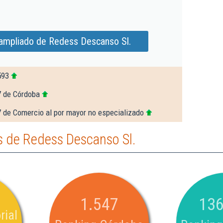
ampliado de Redess Descanso Sl.
593
7 de Córdoba
 de Comercio al por mayor no especializado
 de Redess Descanso Sl.
1.547
136
rial