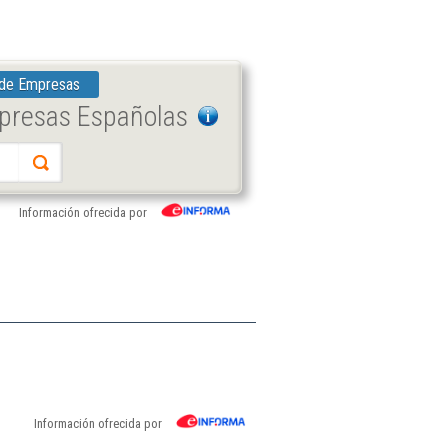
 de Empresas
mpresas Españolas
Información ofrecida por
Información ofrecida por