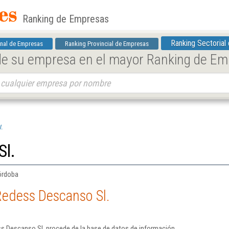
Ranking de Empresas
Ranking Sectorial
nal de Empresas
Ranking Provincial de Empresas
 de su empresa en el mayor Ranking de E
.
Sl.
órdoba
Redess Descanso Sl.
s Descanso Sl. procede de la base de datos de información