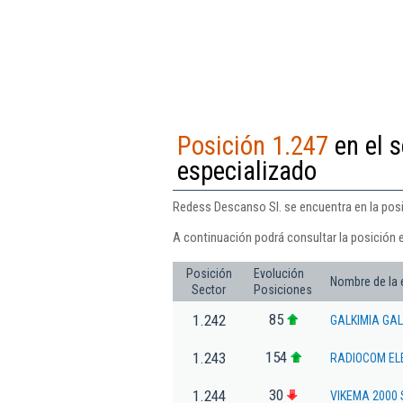
Posición 1.247
en el 
especializado
Redess Descanso Sl. se encuentra en la posi
A continuación podrá consultar la posición 
Posición
Evolución
Nombre de la
Sector
Posiciones
85
1.242
GALKIMIA GALI
154
1.243
RADIOCOM EL
30
1.244
VIKEMA 2000 