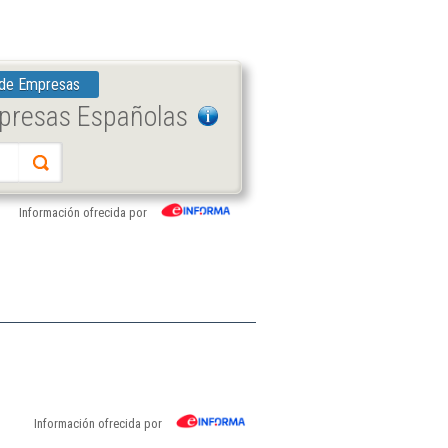
 de Empresas
mpresas Españolas
Información ofrecida por
Información ofrecida por