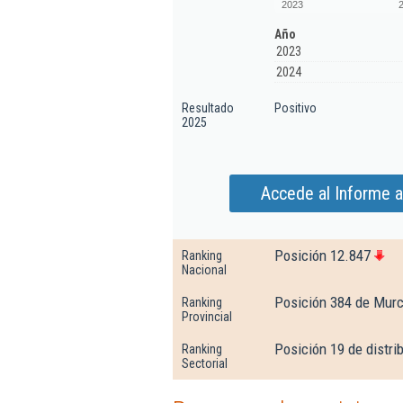
2023
Año
2023
2024
Resultado
Positivo
2025
Accede al Informe 
Posición 12.847
Ranking
Nacional
Posición 384 de Murc
Ranking
Provincial
Posición 19 de distr
Ranking
Sectorial