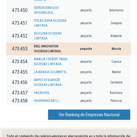
IBERGES SERVICIOS
473.450
pequeña
Salamanca
INTEGRALES SL.
STELAE IXENA SOCIEDAD
473.451
pequeña
Zaragoza
LIMITADA.
BIOCLIMA SOCIEDAD
473.452
pequeña
Albacete
LIMITADA.
REEL INNOVATION
473.453
pequeña
Murcia
SOCIEDAD LIMITADA.
AMALIA Y ROBERT TRANS
473.454
pequeña
Cuenca
SOCIEDAD LIMITADA.
473.455
LA ABADIA GOURMET SL.
pequeña
Madrid
ARPEO DE SUANCES
473.456
pequeña
Cantabria
SOCIEDAD LIMITADA.
473.457
VALBEUR SL
pequeña
Barcelona
473.458
INVERFANELISA S.L.
pequeña
Palencia
Ver Ranking de Empresas Nacional
Todo el contenido de ranking-empresas.eleconomista.es y toda la información de