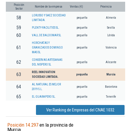
Posición
Nombre de la empresa
Ventas (€)
Provincia
Sector
LORUSSO Y SAEZ SOCIEDAD
58
pequeña
Almería
LIMITADA.
59
PLENTY-FACILITIES SL.
pequeña
Sevilla
60
VALL DE BALDOMAR SL
pequeña
Lérida
HORCHATAS Y
61
GRANIZADOS DOMINGO
pequeña
Valencia
MAS SL
CONSERVAS ARTESANAS
62
pequeña
Alicante
DEL NISPERO SL
REEL INNOVATION
63
pequeña
Murcia
SOCIEDAD LIMITADA.
AL NATURAL ES MEJOR
64
pequeña
Barcelona
2019 S.L.
65
EL GUARAPERO SL.
pequeña
Tenerife
Ver Ranking de Empresas del CNAE 1032
Posición 14.297
en la provincia de
Murcia