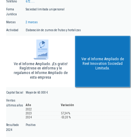
Teléfono
672.....
Forma
Sociedad limitada unipersonal
Jurídica
Marcas
2 marcas
Actividad
Elaboración de zumos de frutas y hortalizas
Ver el Informe Ampliado de
Reel Innovation Sociedad
Ve el Informe Ampliado. ¡Es gratis!
Regístrese en eInforma y le
Limitada.
regalamos el Informe Ampliado de
esta empresa
Capital Social
Mayor de 60.000 €
Ventas
Año
Variación
últimos años
2022
2023
57,34 %
2024
-53,33 %
Resultado
Positivo
2024