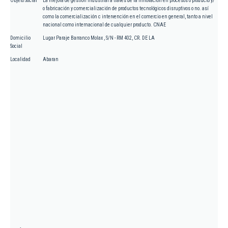
Objeto Social
La mejora de gestión industrial a través de la innovación en procesos o producto y/
o fabricación y comercialización de productos tecnológicos disruptivos o no. así
como la comercialización c intervención en el comercio en general, tanto a nivel
nacional como internacional de cualquier producto. CNAE
Domicilio
Lugar Paraje Barranco Molax , S/N - RM 402, CR. DE LA
Social
Localidad
Abaran