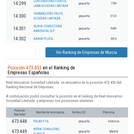
CONTENEDORES FUENTES-
14.299
pequeña
7739
LARA SOCIEDAD LIMITADA
CARRASQUEÑO FRUITS,
14.300
pequeña
0123
SOCIEDAD LIMITADA.
ISLAYA CONSULTORIA
14.301
pequeña
9699
AMBIENTAL SLP
14.302
NANSA PLUS SL.
pequeña
4616
Ver Ranking de Empresas de Murcia
Posición 473.453
en el Ranking de
Empresas Españolas
Reel Innovation Sociedad Limitada. se encuentra en la posición 473.453 del
Ranking Nacional de Empresas.
A continuación podrá consultar la posición en el ranking de Reel Innovation
Sociedad Limitada. y empresas con posiciones similares:
Posición
Nombre de la empresa
Ventas (€)
Provincia
Nacional
473.448
FISLAB 97 SL
pequeña
Valencia
IBERIA CONSULTING
473.449
pequeña
Madrid
GUNDI SL