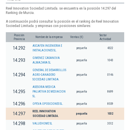
Reel Innovation Sociedad Limitada. se encuentra en la posición 14.297 del
Ranking de Murcia.
A continuación podrá consultar la posición en el ranking de Reel Innovation
Sociedad Limitada. y empresas con posiciones similares:
Posición
Sector
Nombre de la empresa
Ventas (€)
Provincia
Actividad
ASCAFEN INGENIERIA E
14.292
pequeña
4322
INSTALACIONES SL.
GIMENEZ CASANOVA
14.293
pequeña
1043
ALMAZARA SL
GENERAL DE DESARROLLOS
14.294
AGRO-GANADERO
pequeña
0146
SOCIEDAD LIMITADA.
ASESORIA MEDICA
14.295
PALIATIVA DE MEDIACION
pequeña
8699
SL.
14.296
OPEVA OPOSICIONES SL.
pequeña
8559
REEL INNOVATION
14.297
pequeña
1032
SOCIEDAD LIMITADA.
14.298
VALUEHOME SL
pequeña
3512