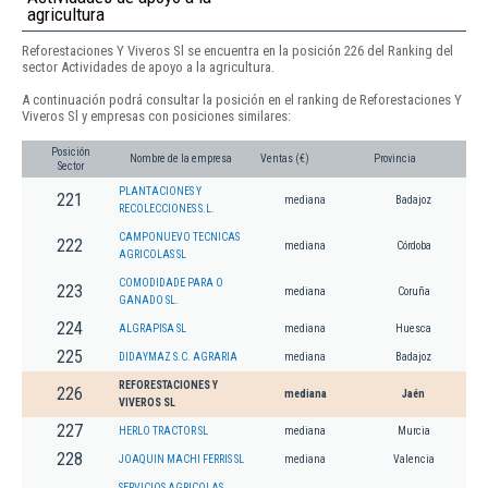
agricultura
Reforestaciones Y Viveros Sl se encuentra en la posición 226 del Ranking del
sector Actividades de apoyo a la agricultura.
A continuación podrá consultar la posición en el ranking de Reforestaciones Y
Viveros Sl y empresas con posiciones similares:
Posición
Nombre de la empresa
Ventas (€)
Provincia
Sector
PLANTACIONES Y
221
mediana
Badajoz
RECOLECCIONES S.L.
CAMPONUEVO TECNICAS
222
mediana
Córdoba
AGRICOLAS SL
COMODIDADE PARA O
223
mediana
Coruña
GANADO SL.
224
ALGRAPISA SL
mediana
Huesca
225
DIDAYMAZ S.C. AGRARIA
mediana
Badajoz
REFORESTACIONES Y
226
mediana
Jaén
VIVEROS SL
227
HERLO TRACTOR SL
mediana
Murcia
228
JOAQUIN MACHI FERRIS SL
mediana
Valencia
SERVICIOS AGRICOLAS