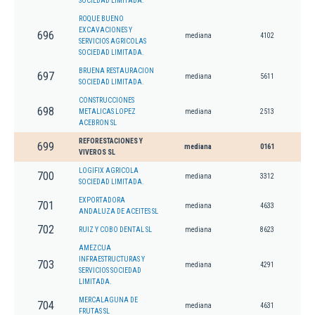
SOCIEDAD LIMITADA.
ROQUE BUENO
EXCAVACIONES Y
696
mediana
4102
SERVICIOS AGRICOLAS
SOCIEDAD LIMITADA.
BRUENA RESTAURACION
697
mediana
5611
SOCIEDAD LIMITADA.
CONSTRUCCIONES
698
METALICAS LOPEZ
mediana
2513
ACEBRON SL
REFORESTACIONES Y
699
mediana
0161
VIVEROS SL
LOGIFIX AGRICOLA
700
mediana
3312
SOCIEDAD LIMITADA.
EXPORTADORA
701
mediana
4633
ANDALUZA DE ACEITES SL
702
RUIZ Y COBO DENTAL SL
mediana
8623
AMEZCUA
INFRAESTRUCTURAS Y
703
mediana
4291
SERVICIOS SOCIEDAD
LIMITADA.
MERCALAGUNA DE
704
mediana
4631
FRUTAS SL