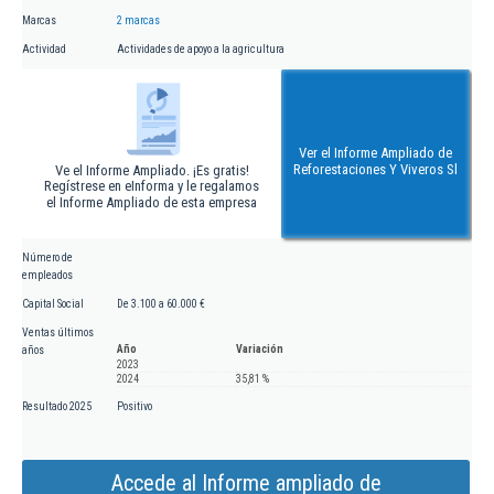
Marcas
2 marcas
Actividad
Actividades de apoyo a la agricultura
Ver el Informe Ampliado de
Reforestaciones Y Viveros Sl
Ve el Informe Ampliado. ¡Es gratis!
Regístrese en eInforma y le regalamos
el Informe Ampliado de esta empresa
Número de
empleados
Capital Social
De 3.100 a 60.000 €
Ventas últimos
Año
Variación
años
2023
2024
35,81 %
Resultado 2025
Positivo
Accede al Informe ampliado de