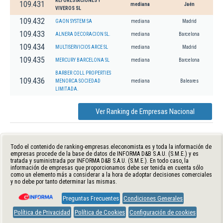
REFORESTACIONES Y
109.431
mediana
Jaén
VIVEROS SL
109.432
GAON SYSTEM SA
mediana
Madrid
109.433
ALNERA DECORACION SL.
mediana
Barcelona
109.434
MULTISERVICIOS ARCE SL
mediana
Madrid
109.435
MERCURY BARCELONA SL
mediana
Barcelona
BARBER COLL PROPERTIES
109.436
MENORCA SOCIEDAD
mediana
Baleares
LIMITADA.
Ver Ranking de Empresas Nacional
Todo el contenido de ranking-empresas.eleconomista.es y toda la información de
empresas procede de la base de datos de INFORMA D&B S.A.U. (S.M.E.) y es
tratada y suministrada por INFORMA D&B S.A.U. (S.M.E.). En todo caso, la
información de empresas que proporcionamos debe ser tenida en cuenta sólo
como un elemento más a considerar a la hora de adoptar decisiones comerciales
y no debe por tanto determinar las mismas.
Preguntas Frecuentes
Condiciones Generales
Política de Privacidad
Política de Cookies
Configuración de cookies