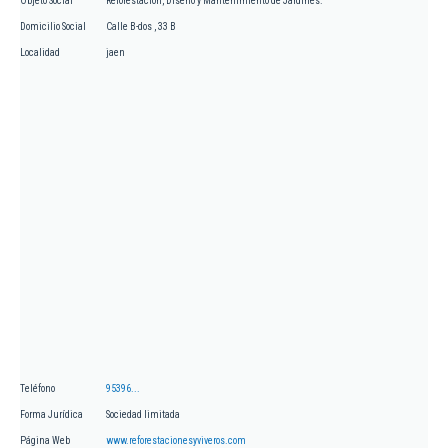
Objeto Social
Reforestación, Diseño y Mantenimiento de Jardines.
Domicilio Social
Calle B-dos , 33 B
Localidad
jaen
Teléfono
95396...
Forma Jurídica
Sociedad limitada
Página Web
www.reforestacionesyviveros.com