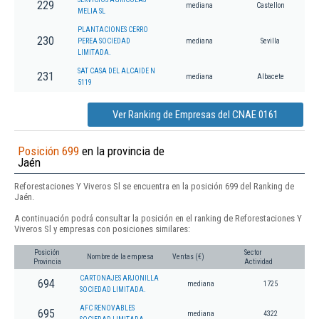
229
mediana
Castellon
MELIA SL
PLANTACIONES CERRO
230
PEREA SOCIEDAD
mediana
Sevilla
LIMITADA.
SAT CASA DEL ALCAIDE N
231
mediana
Albacete
5119
Ver Ranking de Empresas del CNAE 0161
Posición 699
en la provincia de
Jaén
Reforestaciones Y Viveros Sl se encuentra en la posición 699 del Ranking de
Jaén.
A continuación podrá consultar la posición en el ranking de Reforestaciones Y
Viveros Sl y empresas con posiciones similares:
Posición
Sector
Nombre de la empresa
Ventas (€)
Provincia
Actividad
CARTONAJES ARJONILLA
694
mediana
1725
SOCIEDAD LIMITADA.
AFC RENOVABLES
695
mediana
4322