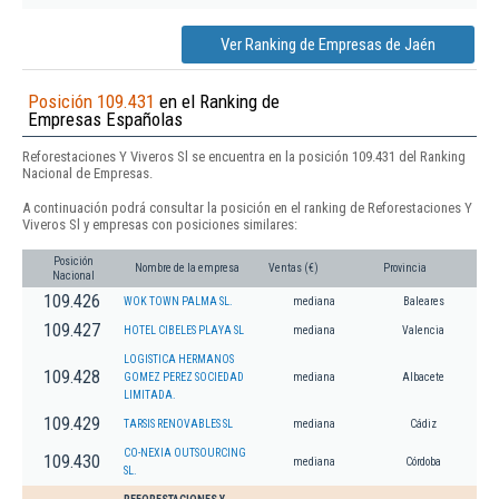
Ver Ranking de Empresas de Jaén
Posición 109.431
en el Ranking de
Empresas Españolas
Reforestaciones Y Viveros Sl se encuentra en la posición 109.431 del Ranking
Nacional de Empresas.
A continuación podrá consultar la posición en el ranking de Reforestaciones Y
Viveros Sl y empresas con posiciones similares:
Posición
Nombre de la empresa
Ventas (€)
Provincia
Nacional
109.426
WOK TOWN PALMA SL.
mediana
Baleares
109.427
HOTEL CIBELES PLAYA SL
mediana
Valencia
LOGISTICA HERMANOS
109.428
GOMEZ PEREZ SOCIEDAD
mediana
Albacete
LIMITADA.
109.429
TARSIS RENOVABLES SL
mediana
Cádiz
CO-NEXIA OUTSOURCING
109.430
mediana
Córdoba
SL.