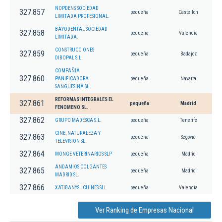
NOPDENS SOCIEDAD
327.857
pequeña
Castellon
LIMITADA PROFESIONAL.
BAYODENTAL SOCIEDAD
327.858
pequeña
Valencia
LIMITADA.
CONSTRUCCIONES
327.859
pequeña
Badajoz
DIBOPAL S.L.
COMPAÑIA
327.860
PANIFICADORA
pequeña
Navarra
SANGUESINA SL
REFORMAS INTEGRALES EL
327.861
pequeña
Madrid
FENOMENO SL.
327.862
GRUPO MADESCA S.L.
pequeña
Tenerife
CINE, NATURALEZA Y
327.863
pequeña
Segovia
TELEVISION SL.
327.864
MONGE VETERINARIOS SLP
pequeña
Madrid
ANDAMIOS COLGANTES
327.865
pequeña
Madrid
MADRID SL.
327.866
XATIBANYS I CUINES SLL
pequeña
Valencia
Ver Ranking de Empresas Nacional