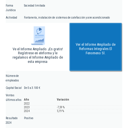
Forma
Sociedad limitada
Jurídica
Actividad
Fontanería, instalación de sistemas de calefacción y aire acondicionado
Ver el Informe Ampliado de
Reformas Integrales El
Ve el Informe Ampliado. ¡Es gratis!
Regístrese en eInforma y le
Fenomeno Sl.
regalamos el Informe Ampliado de
esta empresa
Número de
empleados
Capital Social
De 0 a 3.100 €
Ventas
Año
Variación
últimos años
2022
2023
-7,59 %
2024
5,19 %
Resultado
Positivo
2024