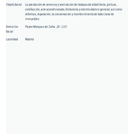
Objeto Social
La prestación de servicios y realización de trabajos de albañilería, pintura,
calefacción, aire acondicionado, fontanería y electricidad en general; así como
reformas, reparación, la conservación y mantenimiento de toda clase de
inmuebles
Domicilio
Paseo Marques de Zafra , 20 - LOC
Social
Localidad
Madrid