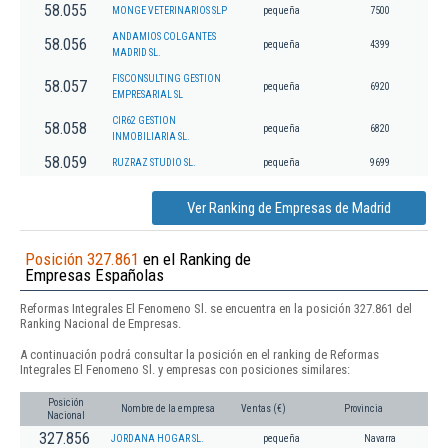
58.055
MONGE VETERINARIOS SLP
pequeña
7500
ANDAMIOS COLGANTES
58.056
pequeña
4399
MADRID SL.
FISCONSULTING GESTION
58.057
pequeña
6920
EMPRESARIAL SL
CIR62 GESTION
58.058
pequeña
6820
INMOBILIARIA SL.
58.059
RUZRAZ STUDIO SL.
pequeña
9699
Ver Ranking de Empresas de Madrid
Posición 327.861
en el Ranking de
Empresas Españolas
Reformas Integrales El Fenomeno Sl. se encuentra en la posición 327.861 del
Ranking Nacional de Empresas.
A continuación podrá consultar la posición en el ranking de Reformas
Integrales El Fenomeno Sl. y empresas con posiciones similares:
Posición
Nombre de la empresa
Ventas (€)
Provincia
Nacional
327.856
JORDANA HOGAR SL.
pequeña
Navarra