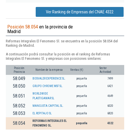
Ver Ranking de Empresas del CNAE 4322
Posición 58.054
en la provincia de
Madrid
Reformas Integrales El Fenomeno Sl. se encuentra en la posición 58.054 del
Ranking de Madrid.
A continuación podrá consultar la posición en el ranking de Reformas
Integrales El Fenomeno Sl. y empresas con posiciones similares:
Posición
Sector
Nombre de la empresa
Ventas (€)
Provincia
Actividad
58.049
BOSVALER EXPERIENCE SL.
pequeña
7499
58.050
GRUPO CHROME MSF SL.
pequeña
6421
WORLDWIDE
58.051
pequeña
4649
PLASTIGAMAR SL
58.052
MANGUSTA CAPITAL SL.
pequeña
6020
58.053
EL REPITAJO SL
pequeña
6820
REFORMAS INTEGRALES EL
58.054
pequeña
4322
FENOMENO SL.