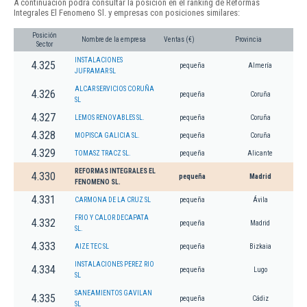
A continuación podrá consultar la posición en el ranking de Reformas
Integrales El Fenomeno Sl. y empresas con posiciones similares:
Posición
Nombre de la empresa
Ventas (€)
Provincia
Sector
INSTALACIONES
4.325
pequeña
Almería
JUFRAMAR SL
ALCAR SERVICIOS CORUÑA
4.326
pequeña
Coruña
SL
4.327
LEMOS RENOVABLES SL.
pequeña
Coruña
4.328
MOPISCA GALICIA SL.
pequeña
Coruña
4.329
TOMASZ TRACZ SL.
pequeña
Alicante
REFORMAS INTEGRALES EL
4.330
pequeña
Madrid
FENOMENO SL.
4.331
CARMONA DE LA CRUZ SL
pequeña
Ávila
FRIO Y CALOR DECAPATA
4.332
pequeña
Madrid
SL.
4.333
AIZE TEC SL
pequeña
Bizkaia
INSTALACIONES PEREZ RIO
4.334
pequeña
Lugo
SL
SANEAMIENTOS GAVILAN
4.335
pequeña
Cádiz
SL