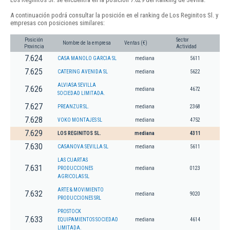
A continuación podrá consultar la posición en el ranking de Los Reginitos Sl. y
empresas con posiciones similares:
Posición
Sector
Nombre de la empresa
Ventas (€)
Provincia
Actividad
7.624
CASA MANOLO GARCIA SL
mediana
5611
7.625
CATERING AVENIDA SL
mediana
5622
ALVIASA SEVILLA
7.626
mediana
4672
SOCIEDAD LIMITADA.
7.627
PREANZUR SL.
mediana
2368
7.628
VOKO MONTAJES SL
mediana
4752
7.629
LOS REGINITOS SL.
mediana
4311
7.630
CASANOVA SEVILLA SL
mediana
5611
LAS CUARTAS
7.631
PRODUCCIONES
mediana
0123
AGRICOLAS SL
ARTE & MOVIMIENTO
7.632
mediana
9020
PRODUCCIONES SRL
PROSTOCK
7.633
EQUIPAMIENTOS SOCIEDAD
mediana
4614
LIMITADA.