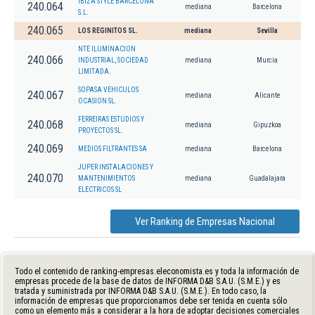
IBIZA STYLE BARCELONA
240.064
mediana
Barcelona
S.L.
240.065
LOS REGINITOS SL.
mediana
Sevilla
NTE ILUMINACION
240.066
INDUSTRIAL, SOCIEDAD
mediana
Murcia
LIMITADA.
SOPASA VEHICULOS
240.067
mediana
Alicante
OCASION SL.
FERREIRAS ESTUDIOS Y
240.068
mediana
Gipuzkoa
PROYECTOS SL.
240.069
MEDIOS FILTRANTES SA
mediana
Barcelona
JUPER INSTALACIONES Y
240.070
MANTENIMIENTOS
mediana
Guadalajara
ELECTRICOS SL
Ver Ranking de Empresas Nacional
Todo el contenido de ranking-empresas.eleconomista.es y toda la información de
empresas procede de la base de datos de INFORMA D&B S.A.U. (S.M.E.) y es
tratada y suministrada por INFORMA D&B S.A.U. (S.M.E.). En todo caso, la
información de empresas que proporcionamos debe ser tenida en cuenta sólo
como un elemento más a considerar a la hora de adoptar decisiones comerciales