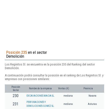
Posición 235
en el sector
Demolición
Los Reginitos Sl. se encuentra en la posición 235 del Ranking del sector
Demolición.
A continuación podrá consultar la posición en el ranking de Los Reginitos Sl. y
empresas con posiciones similares:
Posición
Nombre de la empresa
Ventas (€)
Provincia
Sector
230
EXCAVACIONES MACIA SL.
mediana
Navarra
PERFORACIONES Y
231
mediana
Asturias
DEMOLICIONES GOMEZ SL.