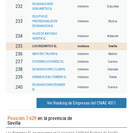
EXCAVACIONES
232
mediana
Gipuzkoa
BERGARETXE SL
EQUIPOS DE
233
PROFESIONALES EN
mediana
Murcia
EXCAVACION SL
HIJOS DE ANTONIO
234
mediana
Albacete
INIESTA SL
235
LOS REGINITOS SL.
mediana
Sevilla
236
RAFE ESG TRUCKS SL.
mediana
Madrid
237
ECODEMOLICIONES2C SL.
mediana
Cuenca
238
EXCAVACIONES ZUJAR SL
mediana
Granada
239
DERRIBOS DIAZ FERRERO SL
mediana
Toledo
EXCAVACIONES ESCABER
240
mediana
Huesca
SL
Ver Ranking de Empresas del CNAE 4311
Posición 7.629
en la provincia de
Sevilla
Los Reginitos Sl. se encuentra en la posición 7.629 del Ranking de Sevilla.