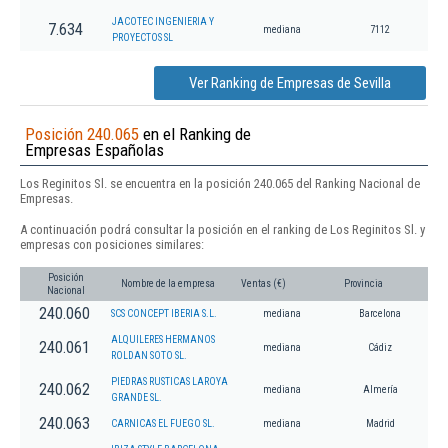
JACOTEC INGENIERIA Y
7.634
mediana
7112
PROYECTOS SL
Ver Ranking de Empresas de Sevilla
Posición 240.065
en el Ranking de
Empresas Españolas
Los Reginitos Sl. se encuentra en la posición 240.065 del Ranking Nacional de
Empresas.
A continuación podrá consultar la posición en el ranking de Los Reginitos Sl. y
empresas con posiciones similares:
Posición
Nombre de la empresa
Ventas (€)
Provincia
Nacional
240.060
SCS CONCEPT IBERIA S.L.
mediana
Barcelona
ALQUILERES HERMANOS
240.061
mediana
Cádiz
ROLDAN SOTO SL.
PIEDRAS RUSTICAS LAROYA
240.062
mediana
Almería
GRANDE SL.
240.063
CARNICAS EL FUEGO SL.
mediana
Madrid