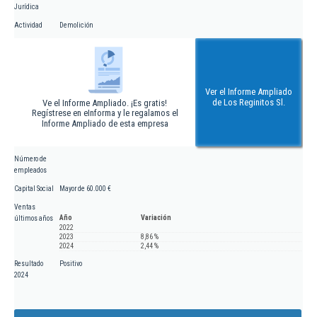
Jurídica
Actividad
Demolición
Ver el Informe Ampliado
de Los Reginitos Sl.
Ve el Informe Ampliado. ¡Es gratis!
Regístrese en eInforma y le regalamos el
Informe Ampliado de esta empresa
Número de
empleados
Capital Social
Mayor de 60.000 €
Ventas
Año
Variación
últimos años
2022
2023
8,86 %
2024
2,44 %
Resultado
Positivo
2024