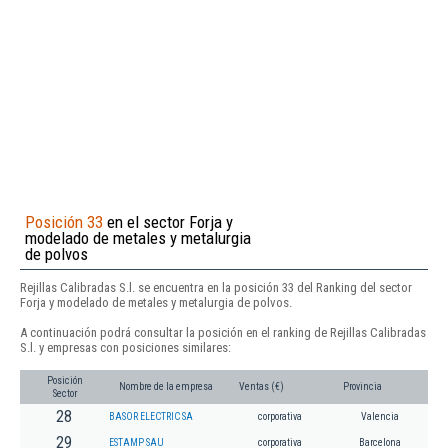
Posición 33
en el sector Forja y
modelado de metales y metalurgia
de polvos
Rejillas Calibradas S.l. se encuentra en la posición 33 del Ranking del sector
Forja y modelado de metales y metalurgia de polvos.
A continuación podrá consultar la posición en el ranking de Rejillas Calibradas
S.l. y empresas con posiciones similares:
Posición
Nombre de la empresa
Ventas (€)
Provincia
Sector
28
BASOR ELECTRIC SA
corporativa
Valencia
29
ESTAMP SAU
corporativa
Barcelona