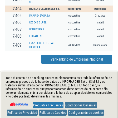
SLU
7.404
REJILLAS CALIBRADAS S.L.
corporativa
Barcelona
7.405
SWAP ENERGIA SA
corporativa
Gipuzkoa
7.406
REDEXIS GLP SL.
corporativa
Madrid
7.407
BEURRESPA SL
corporativa
Madrid
7.408
FIBRATEL SLU
corporativa
Madrid
FRANCISCO DE LUCAS E
7.409
40.345.821
Guadalajara
HIJOS S.A.
Ver Ranking de Empresas Nacional
Todo el contenido de ranking-empresas.eleconomista.es y toda la información de
empresas procede de la base de datos de INFORMA D&B S.A.U. (S.M.E.) y es
tratada y suministrada por INFORMA D&B S.A.U. (S.M.E.). En todo caso, la
información de empresas que proporcionamos debe ser tenida en cuenta sólo
como un elemento más a considerar a la hora de adoptar decisiones comerciales
y no debe por tanto determinar las mismas.
Preguntas Frecuentes
Condiciones Generales
Política de Privacidad
Política de Cookies
Configuración de cookies