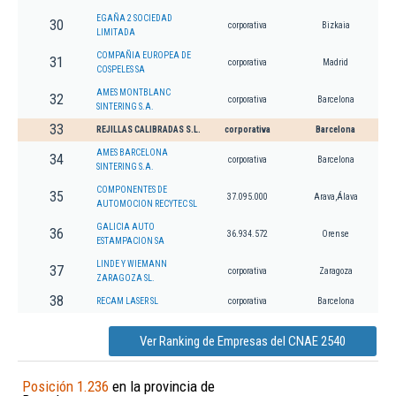
EGAÑA 2 SOCIEDAD
30
corporativa
Bizkaia
LIMITADA
COMPAÑIA EUROPEA DE
31
corporativa
Madrid
COSPELES SA
AMES MONTBLANC
32
corporativa
Barcelona
SINTERING S.A.
33
REJILLAS CALIBRADAS S.L.
corporativa
Barcelona
AMES BARCELONA
34
corporativa
Barcelona
SINTERING S.A.
COMPONENTES DE
35
37.095.000
Arava,Álava
AUTOMOCION RECYTEC SL
GALICIA AUTO
36
36.934.572
Orense
ESTAMPACION SA
LINDE Y WIEMANN
37
corporativa
Zaragoza
ZARAGOZA SL.
38
RECAM LASER SL
corporativa
Barcelona
Ver Ranking de Empresas del CNAE 2540
Posición 1.236
en la provincia de