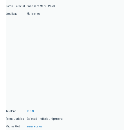
Domicilio Social
Calle sant Marti , 19 -23
Localidad
Martorelles
Teléfono
93570...
Forma Jurídica
Sociedad limitada unipersonal
Página Web
www.reca.es