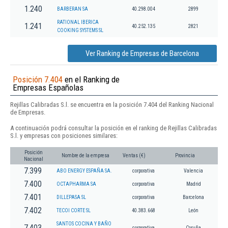
1.240
BARBERAN SA
40.298.004
2899
RATIONAL IBERICA
1.241
40.252.135
2821
COOKING SYSTEMS SL
Ver Ranking de Empresas de Barcelona
Posición 7.404
en el Ranking de
Empresas Españolas
Rejillas Calibradas S.l. se encuentra en la posición 7.404 del Ranking Nacional
de Empresas.
A continuación podrá consultar la posición en el ranking de Rejillas Calibradas
S.l. y empresas con posiciones similares:
Posición
Nombre de la empresa
Ventas (€)
Provincia
Nacional
7.399
ABO ENERGY ESPAÑA SA.
corporativa
Valencia
7.400
OCTAPHARMA SA
corporativa
Madrid
7.401
DILLEPASA SL
corporativa
Barcelona
7.402
TECOI CORTE SL
40.383.668
León
SANTOS COCINA Y BAÑO
7.403
corporativa
Coruña