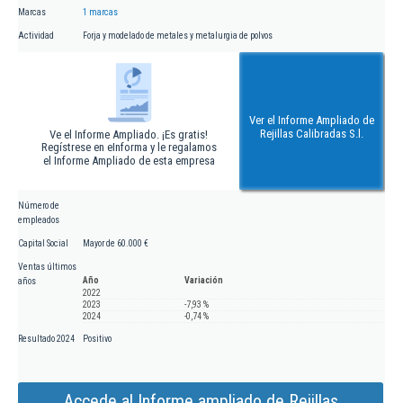
Marcas
1 marcas
Actividad
Forja y modelado de metales y metalurgia de polvos
Ver el Informe Ampliado de
Rejillas Calibradas S.l.
Ve el Informe Ampliado. ¡Es gratis!
Regístrese en eInforma y le regalamos
el Informe Ampliado de esta empresa
Número de
empleados
Capital Social
Mayor de 60.000 €
Ventas últimos
Año
Variación
años
2022
2023
-7,93 %
2024
-0,74 %
Resultado 2024
Positivo
Accede al Informe ampliado de Rejillas