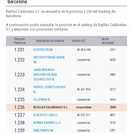
Barcelona
Rejillas Calibradas S.l. se encuentra en la posición 1.236 del Ranking de
Barcelona.
A continuación podrá consultar la posición en el ranking de Rejillas Calibradas
S.l. y empresas con posiciones similares:
Posición
Sector
Nombre de la empresa
Ventas (€)
Provincia
Actividad
1.231
DIGIPROCES SA
40.486.446
2611
INFOR SOFTWARE IBERIA
1.232
corporativa
6220
SA.
GASES RESEARCH
1.233
INNOVATION AND
corporativa
4685
TECHNOLOGY SL
HEXPOL COMPOUNDING
1.234
40.447.996
2017
SL.
1.235
DILLEPASA SL
corporativa
4636
1.236
REJILLAS CALIBRADAS S.L.
corporativa
2540
1.237
BLACKOUT LAB S.L.
40.341.311
5821
1.238
ATRIAN BAKERS S.L.U.
corporativa
1072
1.239
MASTERNOU SA
corporativa
4781