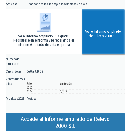
Actividad
Otras actividades de apoyo a las empresas n.c.o.p.
Ver el Informe Ampliado
de Relevo 2000 S.l.
Ve el Informe Ampliado. ¡Es gratis!
Regístrese en eInforma y le regalamos el
Informe Ampliado de esta empresa
Número de
empleados
Capital Social
De 0 a 3.100 €
Ventas últimos
Año
Variación
años
2023
2024
4,02 %
Resultado 2025
Positivo
Accede al Informe ampliado de Relevo
2000 S.l.