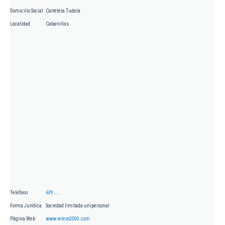
Domicilio Social
Carretera Tudela
Localidad
Cabanillas
Teléfono
639.....
Forma Jurídica
Sociedad limitada unipersonal
Página Web
www.relevo2000.com