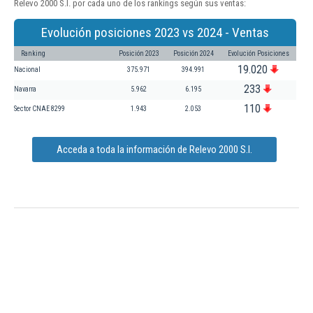
Relevo 2000 S.l. por cada uno de los rankings según sus ventas:
Evolución posiciones 2023 vs 2024 - Ventas
Ranking
Posición 2023
Posición 2024
Evolución Posiciones
19.020
Nacional
375.971
394.991
233
Navarra
5.962
6.195
110
Sector CNAE 8299
1.943
2.053
Acceda a toda la información de Relevo 2000 S.l.