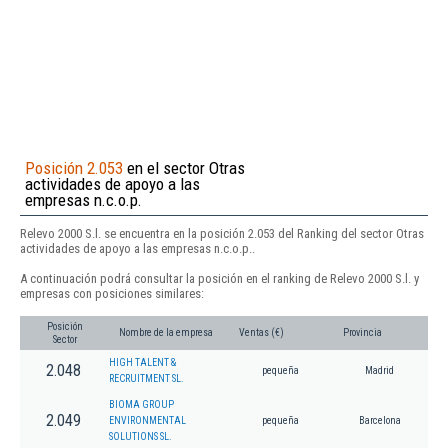
Posición 2.053
en el sector Otras
actividades de apoyo a las
empresas n.c.o.p.
Relevo 2000 S.l. se encuentra en la posición 2.053 del Ranking del sector Otras
actividades de apoyo a las empresas n.c.o.p..
A continuación podrá consultar la posición en el ranking de Relevo 2000 S.l. y
empresas con posiciones similares:
Posición
Nombre de la empresa
Ventas (€)
Provincia
Sector
HIGH TALENT &
2.048
pequeña
Madrid
RECRUITMENT SL.
BIOMA GROUP
2.049
ENVIRONMENTAL
pequeña
Barcelona
SOLUTIONS SL.