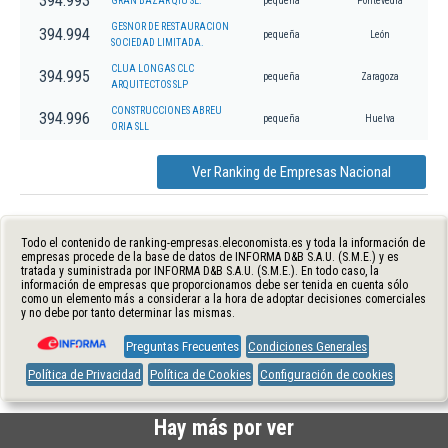
394.993
GRAN BAZAR QIU SL.
pequeña
Pontevedra
GESNOR DE RESTAURACION
394.994
pequeña
León
SOCIEDAD LIMITADA.
CLUA LONGAS CLC
394.995
pequeña
Zaragoza
ARQUITECTOS SLP
CONSTRUCCIONES ABREU
394.996
pequeña
Huelva
ORIA SLL
Ver Ranking de Empresas Nacional
Todo el contenido de ranking-empresas.eleconomista.es y toda la información de
empresas procede de la base de datos de INFORMA D&B S.A.U. (S.M.E.) y es
tratada y suministrada por INFORMA D&B S.A.U. (S.M.E.). En todo caso, la
información de empresas que proporcionamos debe ser tenida en cuenta sólo
como un elemento más a considerar a la hora de adoptar decisiones comerciales
y no debe por tanto determinar las mismas.
Preguntas Frecuentes
Condiciones Generales
Política de Privacidad
Política de Cookies
Configuración de cookies
Hay más por ver