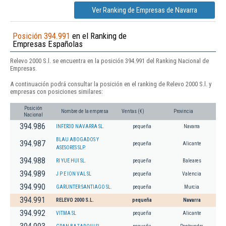
Ver Ranking de Empresas de Navarra
Posición 394.991
en el Ranking de
Empresas Españolas
Relevo 2000 S.l. se encuentra en la posición 394.991 del Ranking Nacional de
Empresas.
A continuación podrá consultar la posición en el ranking de Relevo 2000 S.l. y
empresas con posiciones similares:
Posición
Nombre de la empresa
Ventas (€)
Provincia
Nacional
394.986
INFER3D NAVARRA SL.
pequeña
Navarra
BLAU ABOGADOS Y
394.987
pequeña
Alicante
ASESORES SLP.
394.988
RI YUE HUI SL.
pequeña
Baleares
394.989
J P E ION VAL SL
pequeña
Valencia
394.990
GARUNTER SANTIAGO SL.
pequeña
Murcia
394.991
RELEVO 2000 S.L.
pequeña
Navarra
394.992
VITMA SL
pequeña
Alicante