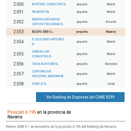
2.050
MONTEIRO CONSULTING SL
pequeña
Madrid
2.051
PALMGEST SA
pequeña
Madrid
SEMPER CONFIDENTIA
2.052
pequeña
Alicante
GESTION Y SEGURIDAD SL
2.053
RELEVO 2000 S.L.
pequeña
Navarra
EL EQUILIBRIO IMPOSIBLE
2.054
pequeña
Madrid
SL.
CERRONI JUST
2.055
pequeña
Madrid
CONSULTING SL.
2.056
ITACA AUDITORES SL.
pequeña
Barcelona
CORPORACION
2.057
pequeña
Madrid
INDUSTRIAL MARCAM SA
2.058
YOMFLIX SL.
pequeña
Lérida
Ver Ranking de Empresas del CNAE 8299
Posición 6.195
en la provincia de
Navarra
Relevo 2000 S.l. se encuentra en la posición 6.195 del Ranking de Navarra.