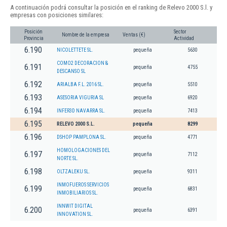
A continuación podrá consultar la posición en el ranking de Relevo 2000 S.l. y
empresas con posiciones similares:
Posición
Sector
Nombre de la empresa
Ventas (€)
Provincia
Actividad
6.190
NICOLETTETE SL.
pequeña
5630
COMO2 DECORACION &
6.191
pequeña
4755
DESCANSO SL
6.192
ARIALBA F.L. 2016 SL.
pequeña
5510
6.193
ASESORIA VIGURIA SL
pequeña
6920
6.194
INFER3D NAVARRA SL.
pequeña
7413
6.195
RELEVO 2000 S.L.
pequeña
8299
6.196
DSHOP PAMPLONA SL.
pequeña
4771
HOMOLOGACIONES DEL
6.197
pequeña
7112
NORTE SL.
6.198
OLTZALEKU SL.
pequeña
9311
INMOFUEROS SERVICIOS
6.199
pequeña
6831
INMOBILIARIOS SL.
INNWIT DIGITAL
6.200
pequeña
6391
INNOVATION SL.