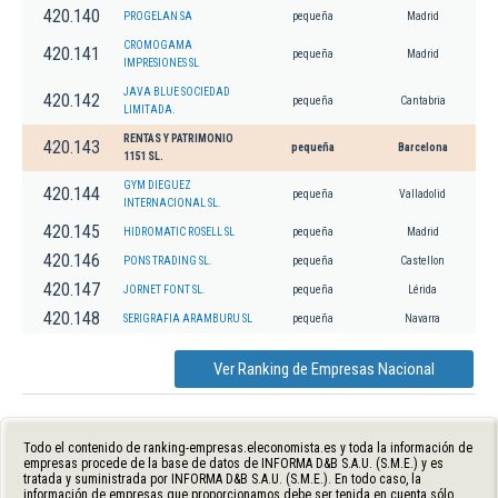
420.140
PROGELAN SA
pequeña
Madrid
CROMOGAMA
420.141
pequeña
Madrid
IMPRESIONES SL
JAVA BLUE SOCIEDAD
420.142
pequeña
Cantabria
LIMITADA.
RENTAS Y PATRIMONIO
420.143
pequeña
Barcelona
1151 SL.
GYM DIEGUEZ
420.144
pequeña
Valladolid
INTERNACIONAL SL.
420.145
HIDROMATIC ROSELL SL
pequeña
Madrid
420.146
PONS TRADING SL.
pequeña
Castellon
420.147
JORNET FONT SL.
pequeña
Lérida
420.148
SERIGRAFIA ARAMBURU SL
pequeña
Navarra
Ver Ranking de Empresas Nacional
Todo el contenido de ranking-empresas.eleconomista.es y toda la información de
empresas procede de la base de datos de INFORMA D&B S.A.U. (S.M.E.) y es
tratada y suministrada por INFORMA D&B S.A.U. (S.M.E.). En todo caso, la
información de empresas que proporcionamos debe ser tenida en cuenta sólo