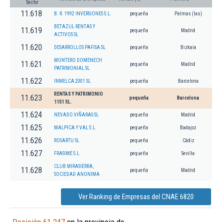
Sector
11.618
B. R. 1992 INVERSIONES S.L.
pequeña
Palmas (las)
BETAZUL RENTAS Y
11.619
pequeña
Madrid
ACTIVOS SL
11.620
DESARROLLOS PAFISA SL
pequeña
Bizkaia
MONTERO DOMENECH
11.621
pequeña
Madrid
PATRIMONIAL SL
11.622
INMELCA 2001 SL
pequeña
Barcelona
RENTAS Y PATRIMONIO
11.623
pequeña
Barcelona
1151 SL.
11.624
NEVADO VIÑARAS SL
pequeña
Madrid
11.625
MALPICA Y VAL S.L.
pequeña
Badajoz
11.626
ROSARTU SL
pequeña
Cádiz
11.627
FRASIME S.L.
pequeña
Sevilla
CLUB MIRASIERRA,
11.628
pequeña
Madrid
SOCIEDAD ANONIMA
Ver Ranking de Empresas del CNAE 6820