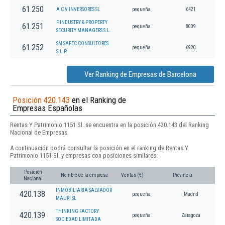
61.250
A C V INVERSORES SL
pequeña
6421
F INDUSTRY & PROPERTY
61.251
pequeña
8009
SECURITY MANAGERS S.L.
SM SAFEC CONSULTORES
61.252
pequeña
6920
S.L.P.
Ver Ranking de Empresas de Barcelona
Posición 420.143
en el Ranking de
Empresas Españolas
Rentas Y Patrimonio 1151 Sl. se encuentra en la posición 420.143 del Ranking
Nacional de Empresas.
A continuación podrá consultar la posición en el ranking de Rentas Y
Patrimonio 1151 Sl. y empresas con posiciones similares:
Posición
Nombre de la empresa
Ventas (€)
Provincia
Nacional
INMOBILIARIA SALVADOR
420.138
pequeña
Madrid
MAURI SL
THINKING FACTORY
420.139
pequeña
Zaragoza
SOCIEDAD LIMITADA