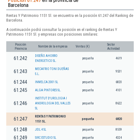
Posición 61.247
en la provincia de
Barcelona
Rentas Y Patrimonio 1151 Sl. se encuentra en la posición 61.247 del Ranking de
Barcelona.
A continuación podrá consultar la posición en el ranking de Rentas Y
Patrimonio 1151 Sl. y empresas con posiciones similares:
Posición
Sector
Nombre de la empresa
Ventas (€)
Provincia
Actividad
DISEÑO AHORRO
61.242
pequeña
4619
ENERGETICO SL.
MECAFRIO TONI DUEÑAS
61.243
pequeña
9531
S.L.
61.244
INMELCA 2001 SL
pequeña
6820
61.245
ALGA PINTORES SL.
pequeña
4101
INSTITUT D'UROLOGIA I
61.246
ANDROLOGIA DEL VALLES
pequeña
8622
SL
RENTAS Y PATRIMONIO
61.247
pequeña
6820
1151 SL.
61.248
JEIL 4 SL
pequeña
8559
61.249
SIRC ESTUDIO SL
pequeña
4324