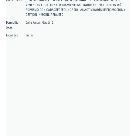
Objeto Social
OBJETO PRINCIPAL LA EXPLOTACIEN MEDIANTE EL ARRENDAMIENTO DE
VIVIENDAS, LOCALES Y APARCAMIENTOS SITUADOS EN TERRITORIO ESPAÑOL.
ASIMISMO CON CARACTER SECUNDARIO LAS ACTIVIDADES DE PROMOCION Y
GESTION INMOBILIARIA, ETC
Domicilio
Calle Antoni Gaudi , 2
Social
Localidad
Tiana