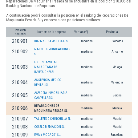
Reparaciones De Maquinaria Pesada Sl se encuentra en la posición 210.906 del
Ranking Nacional de Empresas.
A continuación podrá consultar la posición en el ranking de Reparaciones De
Maquinaria Pesada Sl y empresas con posiciones similares:
Posición
Nombre de la empresa
Ventas (€)
Provincia
Nacional
210.901
IBIZA Y DESARROLLO JJ SL.
mediana
Baleares
MARBE COMUNICACIONES
210.902
mediana
Alicante
SL
UNION FAMILIAR
210.903
MALACITANA DE
mediana
Málaga
INVERSIONES SL
ASISTENCIA MEDICO
210.904
mediana
Valencia
DENTAL SL
ASESORIA INMOBILIARIA
210.905
mediana
Gerona
CANYELLAS SL
REPARACIONES DE
210.906
mediana
Murcia
MAQUINARIA PESADA SL
210.907
TALLERES C CHINCHILLA SL
mediana
Madrid
210.908
COSELC MEDIACION SL.
mediana
Madrid
210.909
EMMY MODA 201 SL.
mediana
Barcelona