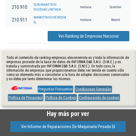
EUROANAR TECH
210.910
mediana
Castellon
SOCIEDAD LIMITADA.
MARKETINHOUSE MEDIA
210.911
mediana
Madrid
SL.
Ver Ranking de Empresas Nacional
Todo el contenido de ranking-empresas.eleconomista.es y toda la información de
empresas procede de la base de datos de INFORMA D&B S.A.U. (S.M.E.) y es
tratada y suministrada por INFORMA D&B S.A.U. (S.M.E.). En todo caso, la
información de empresas que proporcionamos debe ser tenida en cuenta sólo
como un elemento más a considerar a la hora de adoptar decisiones comerciales
y no debe por tanto determinar las mismas.
Preguntas Frecuentes
Condiciones Generales
Política de Privacidad
Política de Cookies
Configuración de cookies
Hay más por ver
Ver Informe de Reparaciones De Maquinaria Pesada Sl