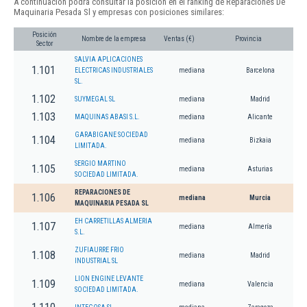
A continuación podrá consultar la posición en el ranking de Reparaciones De
Maquinaria Pesada Sl y empresas con posiciones similares:
Posición
Nombre de la empresa
Ventas (€)
Provincia
Sector
SALVIA APLICACIONES
1.101
ELECTRICAS INDUSTRIALES
mediana
Barcelona
SL.
1.102
SUYMEGAL SL
mediana
Madrid
1.103
MAQUINAS ABASI S.L.
mediana
Alicante
GARABIGANE SOCIEDAD
1.104
mediana
Bizkaia
LIMITADA.
SERGIO MARTINO
1.105
mediana
Asturias
SOCIEDAD LIMITADA.
REPARACIONES DE
1.106
mediana
Murcia
MAQUINARIA PESADA SL
EH CARRETILLAS ALMERIA
1.107
mediana
Almería
S.L.
ZUFIAURRE FRIO
1.108
mediana
Madrid
INDUSTRIAL SL
LION ENGINE LEVANTE
1.109
mediana
Valencia
SOCIEDAD LIMITADA.