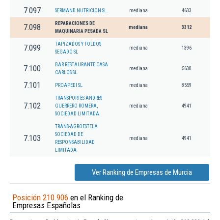
7.097
SERMAND NUTRICION SL.
mediana
4633
REPARACIONES DE
7.098
mediana
3312
MAQUINARIA PESADA SL
TAPIZADOS Y TOLDOS
7.099
mediana
1396
SEGADO SL
BAR RESTAURANTE CASA
7.100
mediana
5630
CARLOS SL.
7.101
PROAPEDI SL
mediana
8559
TRANSPORTES ANDRES
7.102
GUERRERO ROMERA,
mediana
4941
SOCIEDAD LIMITADA.
TRANS-AGROESTELA
SOCIEDAD DE
7.103
mediana
4941
RESPONSABILIDAD
LIMITADA
Ver Ranking de Empresas de Murcia
Posición 210.906
en el Ranking de
Empresas Españolas