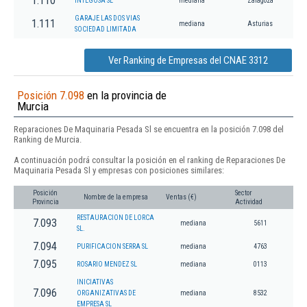
1.110
INTEGOSA SL
mediana
Zaragoza
GARAJE LAS DOS VIAS
1.111
mediana
Asturias
SOCIEDAD LIMITADA
Ver Ranking de Empresas del CNAE 3312
Posición 7.098
en la provincia de
Murcia
Reparaciones De Maquinaria Pesada Sl se encuentra en la posición 7.098 del
Ranking de Murcia.
A continuación podrá consultar la posición en el ranking de Reparaciones De
Maquinaria Pesada Sl y empresas con posiciones similares:
Posición
Sector
Nombre de la empresa
Ventas (€)
Provincia
Actividad
RESTAURACION DE LORCA
7.093
mediana
5611
SL.
7.094
PURIFICACION SERRA SL
mediana
4763
7.095
ROSARIO MENDEZ SL
mediana
0113
INICIATIVAS
7.096
ORGANIZATIVAS DE
mediana
8532
EMPRESA SL