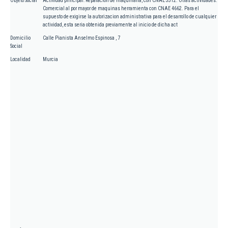
Objeto Social
Actividad principal: Reparacion de maquinaria, con CNAE 3312. Otras actividades:
Comercial al por mayor de maquinas herramienta con CNAE 4662. Para el
supuesto de exigirse la autorizacion administrativa para el desarrollo de cualquier
actividad, esta seria obtenida previamente al inicio de dicha act
Domicilio
Calle Pianista Anselmo Espinosa , 7
Social
Localidad
Murcia