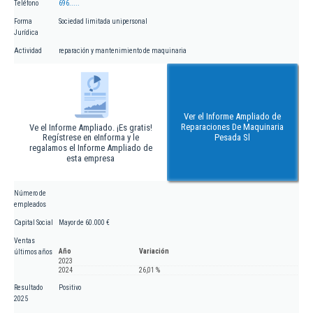
Teléfono
696.....
Forma
Sociedad limitada unipersonal
Jurídica
Actividad
reparación y mantenimiento de maquinaria
Ver el Informe Ampliado de
Reparaciones De Maquinaria
Ve el Informe Ampliado. ¡Es gratis!
Regístrese en eInforma y le
Pesada Sl
regalamos el Informe Ampliado de
esta empresa
Número de
empleados
Capital Social
Mayor de 60.000 €
Ventas
Año
Variación
últimos años
2023
2024
26,01 %
Resultado
Positivo
2025