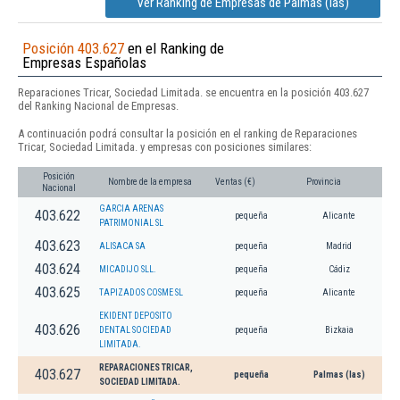
Ver Ranking de Empresas de Palmas (las)
Posición 403.627
en el Ranking de
Empresas Españolas
Reparaciones Tricar, Sociedad Limitada. se encuentra en la posición 403.627
del Ranking Nacional de Empresas.
A continuación podrá consultar la posición en el ranking de Reparaciones
Tricar, Sociedad Limitada. y empresas con posiciones similares:
Posición
Nombre de la empresa
Ventas (€)
Provincia
Nacional
GARCIA ARENAS
403.622
pequeña
Alicante
PATRIMONIAL SL
403.623
ALISACA SA
pequeña
Madrid
403.624
MICADIJO SLL.
pequeña
Cádiz
403.625
TAPIZADOS COSME SL
pequeña
Alicante
EKIDENT DEPOSITO
403.626
DENTAL SOCIEDAD
pequeña
Bizkaia
LIMITADA.
REPARACIONES TRICAR,
403.627
pequeña
Palmas (las)
SOCIEDAD LIMITADA.