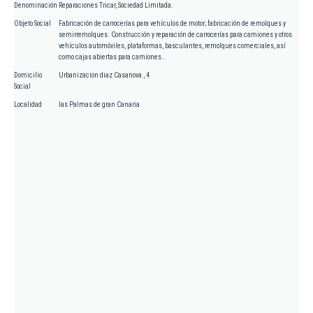
Denominación
Reparaciones Tricar, Sociedad Limitada.
Objeto Social
Fabricación de carrocerías para vehículos de motor; fabricación de remolques y
semirremolques. Construcción y reparación de carrocerías para camiones y otros
vehículos automóviles, plataformas, basculantes, remolques comerciales, así
como cajas abiertas para camiones..
Domicilio
Urbanizacion diaz Casanova , 4
Social
Localidad
las Palmas de gran Canaria