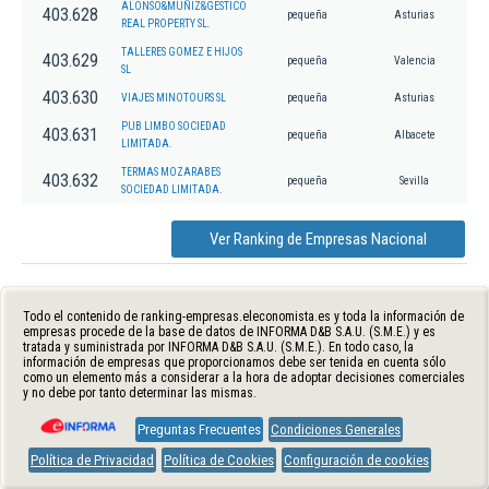
ALONSO&MUÑIZ&GESTICO
403.628
pequeña
Asturias
REAL PROPERTY SL.
TALLERES GOMEZ E HIJOS
403.629
pequeña
Valencia
SL
403.630
VIAJES MINOTOURS SL
pequeña
Asturias
PUB LIMBO SOCIEDAD
403.631
pequeña
Albacete
LIMITADA.
TERMAS MOZARABES
403.632
pequeña
Sevilla
SOCIEDAD LIMITADA.
Ver Ranking de Empresas Nacional
Todo el contenido de ranking-empresas.eleconomista.es y toda la información de
empresas procede de la base de datos de INFORMA D&B S.A.U. (S.M.E.) y es
tratada y suministrada por INFORMA D&B S.A.U. (S.M.E.). En todo caso, la
información de empresas que proporcionamos debe ser tenida en cuenta sólo
como un elemento más a considerar a la hora de adoptar decisiones comerciales
y no debe por tanto determinar las mismas.
Preguntas Frecuentes
Condiciones Generales
Política de Privacidad
Política de Cookies
Configuración de cookies