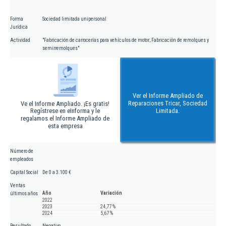
Forma
Sociedad limitada unipersonal
Jurídica
Actividad
"Fabricación de carrocerías para vehículos de motor; Fabricación de remolques y
semirremolques"
Ver el Informe Ampliado de
Reparaciones Tricar, Sociedad
Ve el Informe Ampliado. ¡Es gratis!
Regístrese en eInforma y le
Limitada.
regalamos el Informe Ampliado de
esta empresa
Número de
empleados
Capital Social
De 0 a 3.100 €
Ventas
Año
Variación
últimos años
2022
2023
24,77 %
2024
5,67 %
Resultado
Negativo