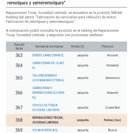
remolques y semirremolques"
Reparaciones Tricar, Sociedad Limitada. se encuentra en la posición 368 del
Ranking del sector "Fabricación de carrocerías para vehículos de motor;
Fabricación de remolques y semirremolques".
A continuación podrá consultar la posición en el ranking de Reparaciones
Tricar, Sociedad Limitada. y empresas con posiciones similares:
Posición
Nombre de la empresa
Ventas (€)
Provincia
Sector
363
BERDEX CARROCERIAS SL.
pequeña
Alicante
CARROCERIAS DEL OLMO
364
pequeña
Valladolid
SL.
TALLERES SERRANO
365
pequeña
Salamanca
GUEVARA MACOTERA SL.
CARROCERIAS Y
366
REPARACIONES FEJOBEN
pequeña
Albacete
SLL
VEHICULOS TIENDA
367
pequeña
Ciudad Real
SOCIEDAD LIMITADA.
REPARACIONES TRICAR,
368
pequeña
Palmas (las)
SOCIEDAD LIMITADA.
369
VOLMUR IBERICA SL.
pequeña
Murcia