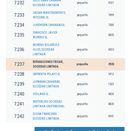
GECO GRAN CANARIA
7.232
pequeña
4101
SOCIEDAD LIMITADA.
JADRIN MANTENIMIENTO
7.233
pequeña
7499
INTEGRAL SL
7.234
JUBENESPA CANARIAS SL
pequeña
7500
FRANCISCO JAVIER
7.235
pequeña
6820
MORENO SL.
MORENO BOLAÑOS E
7.236
HIJOS, SOCIEDAD
pequeña
4335
LIMITADA.
REPARACIONES TRICAR,
7.237
pequeña
2920
SOCIEDAD LIMITADA.
7.238
IMPRENTA PELAYO SL
pequeña
1812
JUPAMAR CANARIAS,
7.239
pequeña
1623
SOCIEDAD LIMITADA.
7.240
VIDILAND SL
pequeña
6820
WESTERLING SOCIEDAD
7.241
pequeña
6820
LIMITADA UNIPERSONAL.
EVORA TRANS 2000,
7.242
pequeña
4941
SOCIEDAD LIMITADA.