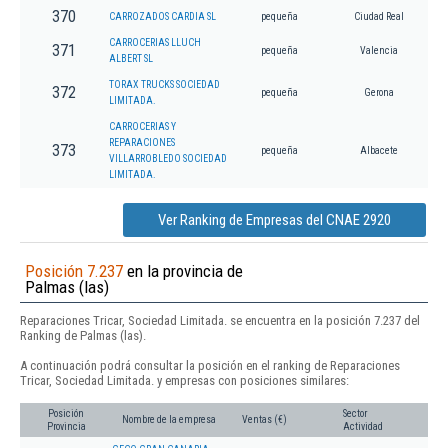
370
CARROZADOS CARDIA SL
pequeña
Ciudad Real
CARROCERIAS LLUCH
371
pequeña
Valencia
ALBERT SL
TORAX TRUCKS SOCIEDAD
372
pequeña
Gerona
LIMITADA.
CARROCERIAS Y
REPARACIONES
373
pequeña
Albacete
VILLARROBLEDO SOCIEDAD
LIMITADA.
Ver Ranking de Empresas del CNAE 2920
Posición 7.237
en la provincia de
Palmas (las)
Reparaciones Tricar, Sociedad Limitada. se encuentra en la posición 7.237 del
Ranking de Palmas (las).
A continuación podrá consultar la posición en el ranking de Reparaciones
Tricar, Sociedad Limitada. y empresas con posiciones similares:
Posición
Sector
Nombre de la empresa
Ventas (€)
Provincia
Actividad