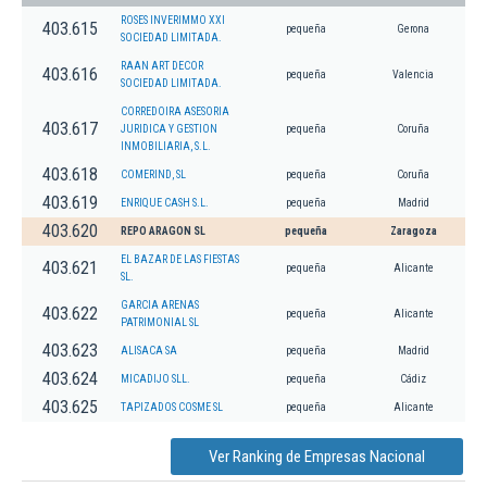
ROSES INVERIMMO XXI
403.615
pequeña
Gerona
SOCIEDAD LIMITADA.
RAAN ART DECOR
403.616
pequeña
Valencia
SOCIEDAD LIMITADA.
CORREDOIRA ASESORIA
403.617
JURIDICA Y GESTION
pequeña
Coruña
INMOBILIARIA, S.L.
403.618
COMERIND, SL
pequeña
Coruña
403.619
ENRIQUE CASH S.L.
pequeña
Madrid
403.620
REPO ARAGON SL
pequeña
Zaragoza
EL BAZAR DE LAS FIESTAS
403.621
pequeña
Alicante
SL.
GARCIA ARENAS
403.622
pequeña
Alicante
PATRIMONIAL SL
403.623
ALISACA SA
pequeña
Madrid
403.624
MICADIJO SLL.
pequeña
Cádiz
403.625
TAPIZADOS COSME SL
pequeña
Alicante
Ver Ranking de Empresas Nacional