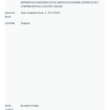
REPRESENTACIONES SERVICIOS DE LIMPIEZA EN GENERAL DISTRIBUCION Y
COMPRAVENTA DE JUGUETES Y BAZAR.
Domicilio
Calle Ciudad de Ceuta , 2 - PLT 5 PTA B
Social
Localidad
Zaragoza
Forma
Sociedad limitada
Jurídica