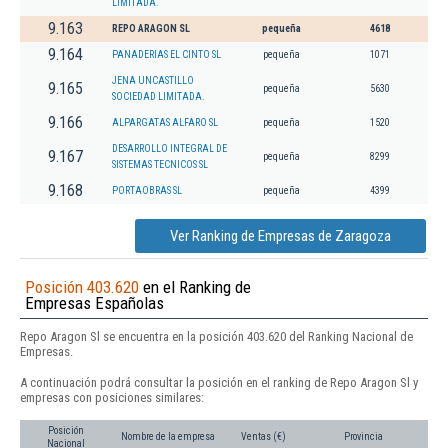
LIMITADA.
9.163
REPO ARAGON SL
pequeña
4618
9.164
PANADERIAS EL CINTO SL
pequeña
1071
JENA UNCASTILLO
9.165
pequeña
5630
SOCIEDAD LIMITADA.
9.166
ALPARGATAS ALFARO SL
pequeña
1520
DESARROLLO INTEGRAL DE
9.167
pequeña
8299
SISTEMAS TECNICOS SL
9.168
PORTAOBRAS SL
pequeña
4399
Ver Ranking de Empresas de Zaragoza
Posición 403.620
en el Ranking de
Empresas Españolas
Repo Aragon Sl se encuentra en la posición 403.620 del Ranking Nacional de
Empresas.
A continuación podrá consultar la posición en el ranking de Repo Aragon Sl y
empresas con posiciones similares:
Posición
Nombre de la empresa
Ventas (€)
Provincia
Nacional