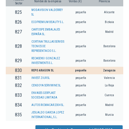
Nombre de la empresa
Ventas (€)
Provincia
Sector
MODAVISION VALDERREY
825
pequeña
Alicante
SL
826
ECOPREMIUM BEAUTY S.L.
pequeña
Bizkaia
CARTOSPE EMBALAJES
827
pequeña
Madrid
ESPAÑA SL.
CORTINA TRULLAS SERVEIS
828
TECNICS DE
pequeña
Barcelona
REPRESENTACIO S.L.
RECASENS I GONZALEZ
829
pequeña
Barcelona
INVESTMENTS S.L.
830
REPO ARAGON SL
pequeña
Zaragoza
831
INVEST ZIUR SL
pequeña
Valencia
832
CENDOYA SERVIWINE SL
pequeña
La Rioja
ENVASES GERPLAST
833
pequeña
Cuenca
SOCIEDAD LIMITADA
834
AUTOS RICMACAR 2304 SL.
pequeña
Madrid
JESUALDO GARCIA LOPEZ
835
pequeña
Murcia
INTERNATIONAL, S.L.