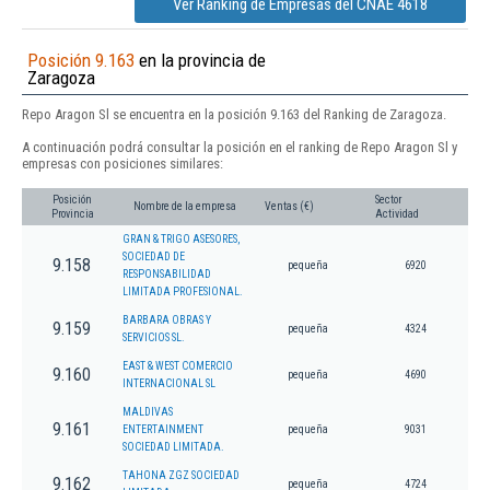
Ver Ranking de Empresas del CNAE 4618
Posición 9.163
en la provincia de
Zaragoza
Repo Aragon Sl se encuentra en la posición 9.163 del Ranking de Zaragoza.
A continuación podrá consultar la posición en el ranking de Repo Aragon Sl y
empresas con posiciones similares:
Posición
Sector
Nombre de la empresa
Ventas (€)
Provincia
Actividad
GRAN & TRIGO ASESORES,
SOCIEDAD DE
9.158
pequeña
6920
RESPONSABILIDAD
LIMITADA PROFESIONAL.
BARBARA OBRAS Y
9.159
pequeña
4324
SERVICIOS SL.
EAST & WEST COMERCIO
9.160
pequeña
4690
INTERNACIONAL SL
MALDIVAS
9.161
ENTERTAINMENT
pequeña
9031
SOCIEDAD LIMITADA.
TAHONA ZGZ SOCIEDAD
9.162
pequeña
4724