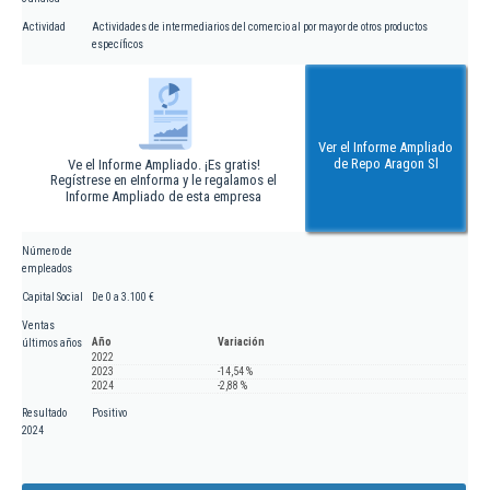
Actividad
Actividades de intermediarios del comercio al por mayor de otros productos
específicos
Ver el Informe Ampliado
de Repo Aragon Sl
Ve el Informe Ampliado. ¡Es gratis!
Regístrese en eInforma y le regalamos el
Informe Ampliado de esta empresa
Número de
empleados
Capital Social
De 0 a 3.100 €
Ventas
Año
Variación
últimos años
2022
2023
-14,54 %
2024
-2,88 %
Resultado
Positivo
2024