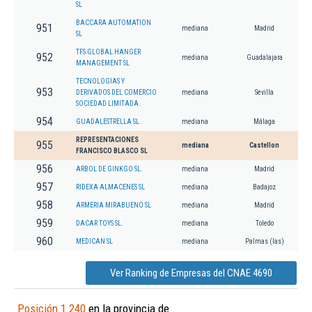
SL
BACCARA AUTOMATION
951
mediana
Madrid
SL
TFS GLOBAL HANGER
952
mediana
Guadalajara
MANAGEMENT SL
TECNOLOGIAS Y
953
DERIVADOS DEL COMERCIO
mediana
Sevilla
SOCIEDAD LIMITADA.
954
GUADALESTRELLA SL.
mediana
Málaga
REPRESENTACIONES
955
mediana
Castellon
FRANCISCO BLASCO SL
956
ARBOL DE GINKGO SL.
mediana
Madrid
957
RIDEXA ALMACENES SL
mediana
Badajoz
958
ARMERIA MIRABUENO SL
mediana
Madrid
959
DACAR TOYS SL.
mediana
Toledo
960
MEDICAN SL
mediana
Palmas (las)
Ver Ranking de Empresas del CNAE 4690
Posición 1.240
en la provincia de