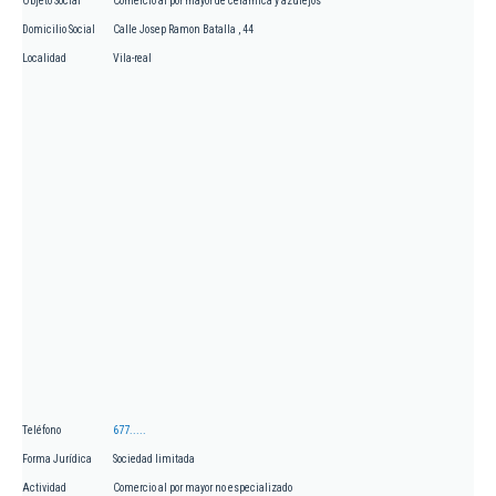
Objeto Social
Comercio al por mayor de cerámica y azulejos
Domicilio Social
Calle Josep Ramon Batalla , 44
Localidad
Vila-real
Teléfono
677.....
Forma Jurídica
Sociedad limitada
Actividad
Comercio al por mayor no especializado