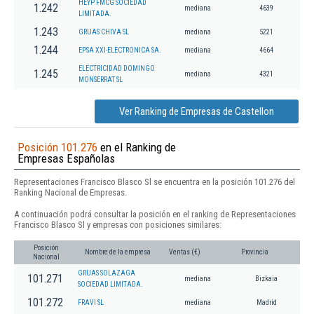
HEYP FMCG SOCIEDAD
1.242
mediana
4639
LIMITADA.
1.243
GRUAS CHIVA SL
mediana
5221
1.244
EPSA XXI-ELECTRONICA SA.
mediana
4664
ELECTRICIDAD DOMINGO
1.245
mediana
4321
MONSERRAT SL
Ver Ranking de Empresas de Castellon
Posición 101.276
en el Ranking de
Empresas Españolas
Representaciones Francisco Blasco Sl se encuentra en la posición 101.276 del
Ranking Nacional de Empresas.
A continuación podrá consultar la posición en el ranking de Representaciones
Francisco Blasco Sl y empresas con posiciones similares:
Posición
Nombre de la empresa
Ventas (€)
Provincia
Nacional
GRUAS SOLAZAGA
101.271
mediana
Bizkaia
SOCIEDAD LIMITADA.
101.272
FRAVI SL
mediana
Madrid