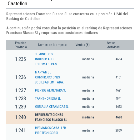
Castellon
Representaciones Francisco Blasco Sl se encuentra en la posición 1.240 del
Ranking de Castellon.
A continuación podrá consultar la posición en el ranking de Representaciones
Francisco Blasco Sl y empresas con posiciones similares:
Posición
Sector
Nombre de la empresa
Ventas (€)
Provincia
Actividad
SUMINISTROS
1.235
INDUSTRIALES
mediana
4684
TODOMADERA SL
MARYAMBE
1.236
CONSTRUCCIONES
mediana
4101
SOCIEDAD LIMITADA.
1.237
PIENSOS ALMENARA SL
mediana
4621
1.238
TRANS-NORIEGA SL.
mediana
4941
1.239
GRESALIA CERAMICAS SL
mediana
1623
REPRESENTACIONES
1.240
mediana
4690
FRANCISCO BLASCO SL
HERMANOS CABALLER
1.241
mediana
2059
PIROTECNICOS SL