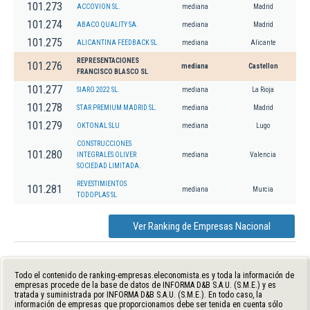
101.273
ACCOVION SL.
mediana
Madrid
101.274
ABACO QUALITY SA.
mediana
Madrid
101.275
ALICANTINA FEEDBACK SL
mediana
Alicante
REPRESENTACIONES
101.276
mediana
Castellon
FRANCISCO BLASCO SL
101.277
SIARO 2022 SL.
mediana
La Rioja
101.278
STAR PREMIUM MADRID SL.
mediana
Madrid
101.279
OKTONAL SLU
mediana
Lugo
CONSTRUCCIONES
101.280
INTEGRALES OLIVER
mediana
Valencia
SOCIEDAD LIMITADA.
REVESTIMIENTOS
101.281
mediana
Murcia
TODOPLAS SL
Ver Ranking de Empresas Nacional
Todo el contenido de ranking-empresas.eleconomista.es y toda la información de
empresas procede de la base de datos de INFORMA D&B S.A.U. (S.M.E.) y es
tratada y suministrada por INFORMA D&B S.A.U. (S.M.E.). En todo caso, la
información de empresas que proporcionamos debe ser tenida en cuenta sólo