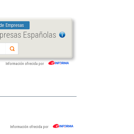
 de Empresas
mpresas Españolas
Información ofrecida por
Información ofrecida por