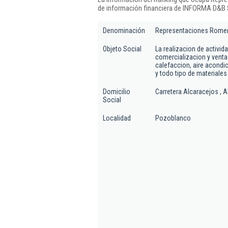
de información financiera de INFORMA D&B S
Denominación
Representaciones Romer
Objeto Social
La realizacion de activi
comercializacion y venta 
calefaccion, aire acondic
y todo tipo de materiales
Domicilio
Carretera Alcaracejos , 
Social
Localidad
Pozoblanco