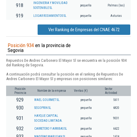
INGENIERIA Y MOVILIDAD
918
pequeña
Palmas (las)
SOSTENIBLE SL
919
LOGAR RODAMIENTOS SL
pequeña
Asturias
Ver Ranking de Empresas del CNAE 4672
Posición 934
en la provincia de
Segovia
Repuestos De Andres Carbonero El Mayor Sl se encuentra en la posición 934
del Ranking de Segovia.
A continuación podrá consultar la posición en el ranking de Repuestos De
Andres Carbonero El Mayor Sl y empresas con posiciones similares:
Posición
Sector
Nombre de la empresa
Ventas (€)
Provincia
Actividad
929
WAEL GOURMET SL.
pequeña
5611
930
SEGOPRIN SL
pequeña
6820
HAYQUE CAPITAL
931
pequeña
9031
SOCIEDAD LIMITADA.
932
CARRETERO Y ARRIBAS SL
pequeña
6622
933
MADERAS MARUGAN SL
pequeña
1624