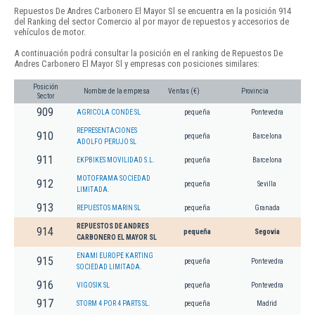
Repuestos De Andres Carbonero El Mayor Sl se encuentra en la posición 914
del Ranking del sector Comercio al por mayor de repuestos y accesorios de
vehículos de motor.
A continuación podrá consultar la posición en el ranking de Repuestos De
Andres Carbonero El Mayor Sl y empresas con posiciones similares:
Posición
Nombre de la empresa
Ventas (€)
Provincia
Sector
909
AGRICOLA CONDE SL
pequeña
Pontevedra
REPRESENTACIONES
910
pequeña
Barcelona
ADOLFO PERUJO SL
911
EKPBIKES MOVILIDAD S.L.
pequeña
Barcelona
MOTOFRAMA SOCIEDAD
912
pequeña
Sevilla
LIMITADA.
913
REPUESTOS MARIN SL
pequeña
Granada
REPUESTOS DE ANDRES
914
pequeña
Segovia
CARBONERO EL MAYOR SL
ENAMI EUROPE KARTING
915
pequeña
Pontevedra
SOCIEDAD LIMITADA.
916
VIGOSIK SL
pequeña
Pontevedra
917
STORM 4 POR 4 PARTS SL.
pequeña
Madrid