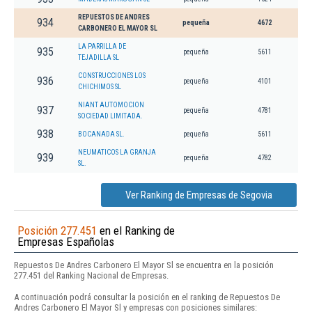
REPUESTOS DE ANDRES
934
pequeña
4672
CARBONERO EL MAYOR SL
LA PARRILLA DE
935
pequeña
5611
TEJADILLA SL
CONSTRUCCIONES LOS
936
pequeña
4101
CHICHIMOS SL
NIANT AUTOMOCION
937
pequeña
4781
SOCIEDAD LIMITADA.
938
BOCANADA SL.
pequeña
5611
NEUMATICOS LA GRANJA
939
pequeña
4782
SL.
Ver Ranking de Empresas de Segovia
Posición 277.451
en el Ranking de
Empresas Españolas
Repuestos De Andres Carbonero El Mayor Sl se encuentra en la posición
277.451 del Ranking Nacional de Empresas.
A continuación podrá consultar la posición en el ranking de Repuestos De
Andres Carbonero El Mayor Sl y empresas con posiciones similares: