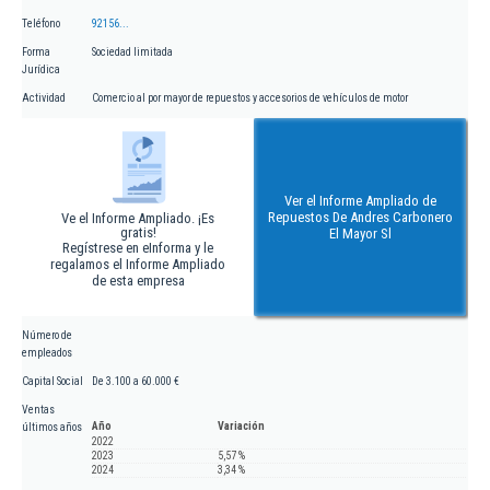
Teléfono
92156...
Forma
Sociedad limitada
Jurídica
Actividad
Comercio al por mayor de repuestos y accesorios de vehículos de motor
Ver el Informe Ampliado de
Repuestos De Andres Carbonero
Ve el Informe Ampliado. ¡Es
gratis!
El Mayor Sl
Regístrese en eInforma y le
regalamos el Informe Ampliado
de esta empresa
Número de
empleados
Capital Social
De 3.100 a 60.000 €
Ventas
Año
Variación
últimos años
2022
2023
5,57 %
2024
3,34 %