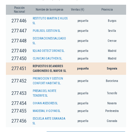
Posición
Nombre de la empresa
Ventas (€)
Provincia
Nacional
RESTITUTO MARTIN E HIJOS
277.446
pequeña
Burgos
SL
277.447
PUBLISOL GESTION SL
pequeña
Sevilla
DECORACIONES SALGADO
277.448
pequeña
Orense
SL.
277.449
SQUAD DETECT DRONE SL.
pequeña
Madrid
277.450
CLINICAS GAUTHEN SL.
pequeña
Madrid
REPUESTOS DE ANDRES
277.451
pequeña
Segovia
CARBONERO EL MAYOR SL
PROMOCION Y GESTION
277.452
pequeña
Barcelona
CONFORT HABITAT SL.
PRESAS DEL NORTE
277.453
pequeña
Tenerife
TENERIFE SL
277.454
OIHAN ASESORES SL
pequeña
Navarra
277.455
MADERAL V-GOYAS SL
pequeña
Pontevedra
ESCUELA ARTE GRANADA
277.456
pequeña
Granada
SL