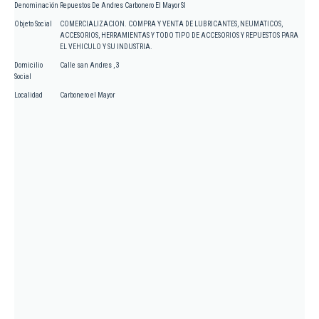
Denominación
Repuestos De Andres Carbonero El Mayor Sl
Objeto Social
COMERCIALIZACION. COMPRA Y VENTA DE LUBRICANTES, NEUMATICOS,
ACCESORIOS, HERRAMIENTAS Y TODO TIPO DE ACCESORIOS Y REPUESTOS PARA
EL VEHICULO Y SU INDUSTRIA.
Domicilio
Calle san Andres , 3
Social
Localidad
Carbonero el Mayor