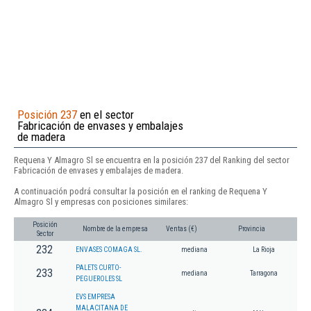
Posición 237
en el sector
Fabricación de envases y embalajes
de madera
Requena Y Almagro Sl se encuentra en la posición 237 del Ranking del sector
Fabricación de envases y embalajes de madera.
A continuación podrá consultar la posición en el ranking de Requena Y
Almagro Sl y empresas con posiciones similares:
Posición
Nombre de la empresa
Ventas (€)
Provincia
Sector
232
ENVASES COMAGA SL.
mediana
La Rioja
PALETS CURTO-
233
mediana
Tarragona
PEGUEROLES SL
EVS EMPRESA
MALACITANA DE