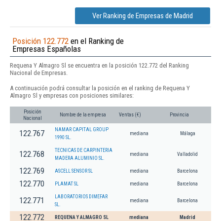
Ver Ranking de Empresas de Madrid
Posición 122.772
en el Ranking de
Empresas Españolas
Requena Y Almagro Sl se encuentra en la posición 122.772 del Ranking
Nacional de Empresas.
A continuación podrá consultar la posición en el ranking de Requena Y
Almagro Sl y empresas con posiciones similares:
Posición
Nombre de la empresa
Ventas (€)
Provincia
Nacional
NAMAR CAPITAL GROUP
122.767
mediana
Málaga
1990 SL.
TECNICAS DE CARPINTERIA
122.768
mediana
Valladolid
MADERA ALUMINIO SL.
122.769
ASCELL SENSOR SL
mediana
Barcelona
122.770
PLAMAT SL
mediana
Barcelona
LABORATORIOS DIMEFAR
122.771
mediana
Barcelona
SL.
122.772
REQUENA Y ALMAGRO SL
mediana
Madrid