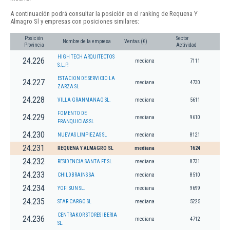
A continuación podrá consultar la posición en el ranking de Requena Y
Almagro Sl y empresas con posiciones similares:
Posición
Sector
Nombre de la empresa
Ventas (€)
Provincia
Actividad
HIGH TECH ARQUITECTOS
24.226
mediana
7111
S.L.P.
ESTACION DE SERVICIO LA
24.227
mediana
4730
ZARZA SL
24.228
VILLA GRANMANAO SL.
mediana
5611
FOMENTO DE
24.229
mediana
9610
FRANQUICIAS SL
24.230
NUEVAS LIMPIEZAS SL
mediana
8121
24.231
REQUENA Y ALMAGRO SL
mediana
1624
24.232
RESIDENCIA SANTA FE SL
mediana
8731
24.233
CHILDBRAINS SA
mediana
8510
24.234
YOFI SUN SL.
mediana
9699
24.235
STAR CARGO SL
mediana
5225
CENTRAKOR STORES IBERIA
24.236
mediana
4712
SL.