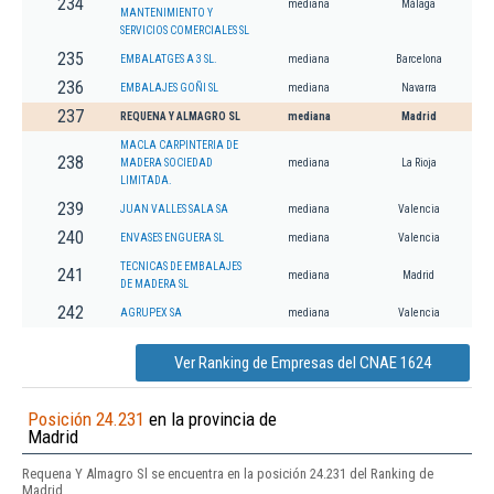
234
mediana
Málaga
MANTENIMIENTO Y
SERVICIOS COMERCIALES SL
235
EMBALATGES A 3 SL.
mediana
Barcelona
236
EMBALAJES GOÑI SL
mediana
Navarra
237
REQUENA Y ALMAGRO SL
mediana
Madrid
MACLA CARPINTERIA DE
238
MADERA SOCIEDAD
mediana
La Rioja
LIMITADA.
239
JUAN VALLES SALA SA
mediana
Valencia
240
ENVASES ENGUERA SL
mediana
Valencia
TECNICAS DE EMBALAJES
241
mediana
Madrid
DE MADERA SL
242
AGRUPEX SA
mediana
Valencia
Ver Ranking de Empresas del CNAE 1624
Posición 24.231
en la provincia de
Madrid
Requena Y Almagro Sl se encuentra en la posición 24.231 del Ranking de
Madrid.