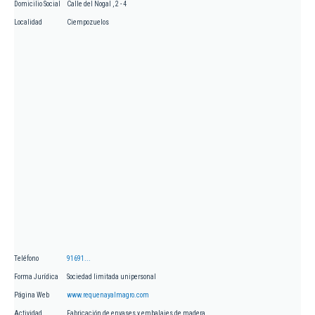
Domicilio Social
Calle del Nogal , 2 - 4
Localidad
Ciempozuelos
Teléfono
91691...
Forma Jurídica
Sociedad limitada unipersonal
Página Web
www.requenayalmagro.com
Actividad
Fabricación de envases y embalajes de madera