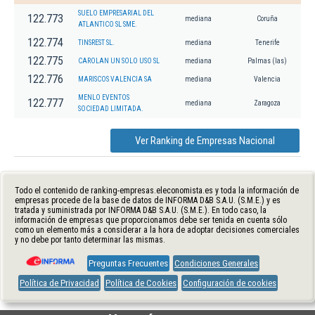
SUELO EMPRESARIAL DEL
122.773
mediana
Coruña
ATLANTICO SL SME.
122.774
TINSREST SL.
mediana
Tenerife
122.775
CAROLAN UN SOLO USO SL
mediana
Palmas (las)
122.776
MARISCOS VALENCIA SA
mediana
Valencia
MENLO EVENTOS
122.777
mediana
Zaragoza
SOCIEDAD LIMITADA.
Ver Ranking de Empresas Nacional
Todo el contenido de ranking-empresas.eleconomista.es y toda la información de
empresas procede de la base de datos de INFORMA D&B S.A.U. (S.M.E.) y es
tratada y suministrada por INFORMA D&B S.A.U. (S.M.E.). En todo caso, la
información de empresas que proporcionamos debe ser tenida en cuenta sólo
como un elemento más a considerar a la hora de adoptar decisiones comerciales
y no debe por tanto determinar las mismas.
Preguntas Frecuentes
Condiciones Generales
Política de Privacidad
Política de Cookies
Configuración de cookies