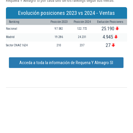
Requena Y Almagro Sl por cada uno de los rankings según sus ventas:
Evolución posiciones 2023 vs 2024 - Ventas
Ranking
Posición 2023
Posición 2024
Evolución Posiciones
25.190
Nacional
97.582
122.772
4.945
Madrid
19.286
24.231
27
Sector CNAE 1624
210
237
Acceda a toda la información de Requena Y Almagro Sl