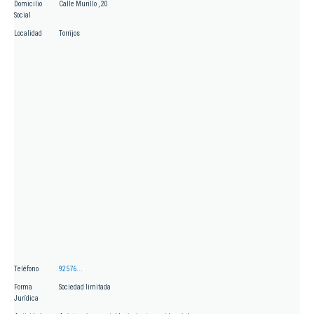
Domicilio
Calle Murillo , 20
Social
Localidad
Torrijos
Teléfono
92576...
Forma
Sociedad limitada
Jurídica