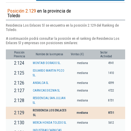
Posición 2.129
en la provincia de
Toledo
Residencia Los Enlaces Sl se encuentra en la posición 2.129 del Ranking de
Toledo.
A continuación podrá consultar la posición en el ranking de Residencia Los
Enlaces Sl y empresas con posiciones similares:
Posición
Sector
Nombre de la empresa
Ventas (€)
Provincia
Actividad
2.124
MONTABI DORADO SL.
mediana
4941
EDUARDO MARTIN POZO
2.125
mediana
1410
SL.
2.126
ANSALCA SL
mediana
4399
2.127
CARNICAS DIEZMA SL
mediana
4722
RESIDENCIAL SAN JULIAN
2.128
mediana
8731
SL
RESIDENCIA LOS ENLACES
2.129
mediana
8731
SL
2.130
MERCA HONDA TOLEDO SL
mediana
5612
INDUSTRIAS CARNICAS