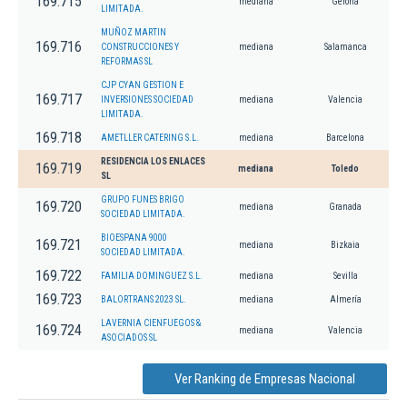
169.715
mediana
Gerona
LIMITADA.
MUÑOZ MARTIN
169.716
CONSTRUCCIONES Y
mediana
Salamanca
REFORMAS SL
CJP CYAN GESTION E
169.717
INVERSIONES SOCIEDAD
mediana
Valencia
LIMITADA.
169.718
AMETLLER CATERING S.L.
mediana
Barcelona
RESIDENCIA LOS ENLACES
169.719
mediana
Toledo
SL
GRUPO FUNES BRIGO
169.720
mediana
Granada
SOCIEDAD LIMITADA.
BIOESPANA 9000
169.721
mediana
Bizkaia
SOCIEDAD LIMITADA.
169.722
FAMILIA DOMINGUEZ S.L.
mediana
Sevilla
169.723
BALORTRANS 2023 SL.
mediana
Almería
LAVERNIA CIENFUEGOS &
169.724
mediana
Valencia
ASOCIADOS SL
Ver Ranking de Empresas Nacional