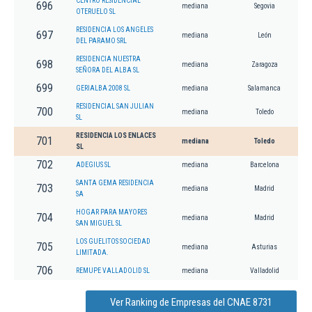
CENTRO RESIDENCIAL
696
mediana
Segovia
OTERUELO SL
RESIDENCIA LOS ANGELES
697
mediana
León
DEL PARAMO SRL
RESIDENCIA NUESTRA
698
mediana
Zaragoza
SEÑORA DEL ALBA SL
699
GERIALBA 2008 SL
mediana
Salamanca
RESIDENCIAL SAN JULIAN
700
mediana
Toledo
SL
RESIDENCIA LOS ENLACES
701
mediana
Toledo
SL
702
ADEGIUS SL
mediana
Barcelona
SANTA GEMA RESIDENCIA
703
mediana
Madrid
SA
HOGAR PARA MAYORES
704
mediana
Madrid
SAN MIGUEL SL
LOS GUELITOS SOCIEDAD
705
mediana
Asturias
LIMITADA.
706
REMUPE VALLADOLID SL
mediana
Valladolid
Ver Ranking de Empresas del CNAE 8731