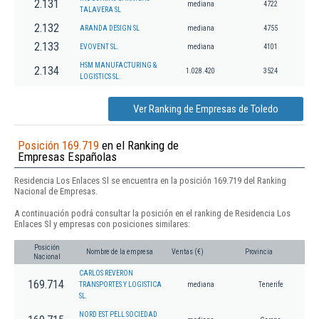
2.131
mediana
4722
TALAVERA SL
2.132
ARANDA DESIGN SL
mediana
4755
2.133
EVOVENT SL.
mediana
4101
HSM MANUFACTURING &
2.134
1.028.420
3524
LOGISTICS SL.
Ver Ranking de Empresas de Toledo
Posición 169.719
en el Ranking de
Empresas Españolas
Residencia Los Enlaces Sl se encuentra en la posición 169.719 del Ranking
Nacional de Empresas.
A continuación podrá consultar la posición en el ranking de Residencia Los
Enlaces Sl y empresas con posiciones similares:
Posición
Nombre de la empresa
Ventas (€)
Provincia
Nacional
CARLOS REVERON
169.714
TRANSPORTES Y LOGISTICA
mediana
Tenerife
SL.
NORD EST PELL SOCIEDAD