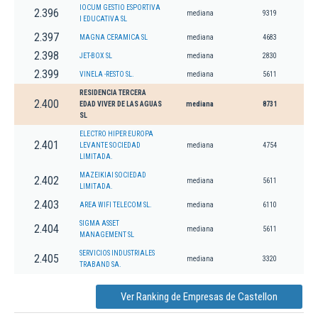
IOCUM GESTIO ESPORTIVA
2.396
mediana
9319
I EDUCATIVA SL
2.397
MAGNA CERAMICA SL
mediana
4683
2.398
JET-BOX SL
mediana
2830
2.399
VINELA -RESTO SL.
mediana
5611
RESIDENCIA TERCERA
2.400
EDAD VIVER DE LAS AGUAS
mediana
8731
SL
ELECTRO HIPER EUROPA
2.401
LEVANTE SOCIEDAD
mediana
4754
LIMITADA.
MAZEIKIAI SOCIEDAD
2.402
mediana
5611
LIMITADA.
2.403
AREA WIFI TELECOM SL.
mediana
6110
SIGMA ASSET
2.404
mediana
5611
MANAGEMENT SL
SERVICIOS INDUSTRIALES
2.405
mediana
3320
TRABAND SA.
Ver Ranking de Empresas de Castellon