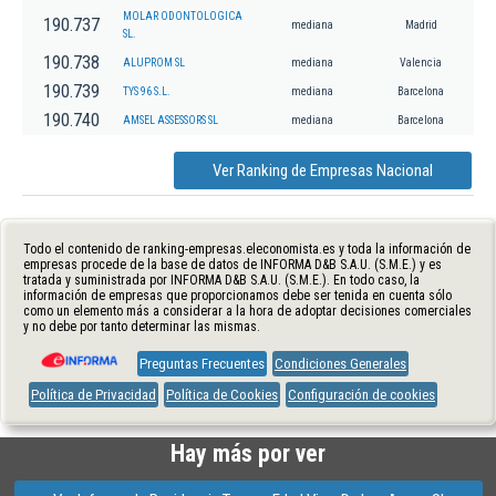
MOLAR ODONTOLOGICA
190.737
mediana
Madrid
SL.
190.738
ALUPROM SL
mediana
Valencia
190.739
TYS 96 S.L.
mediana
Barcelona
190.740
AMSEL ASSESSORS SL
mediana
Barcelona
Ver Ranking de Empresas Nacional
Todo el contenido de ranking-empresas.eleconomista.es y toda la información de
empresas procede de la base de datos de INFORMA D&B S.A.U. (S.M.E.) y es
tratada y suministrada por INFORMA D&B S.A.U. (S.M.E.). En todo caso, la
información de empresas que proporcionamos debe ser tenida en cuenta sólo
como un elemento más a considerar a la hora de adoptar decisiones comerciales
y no debe por tanto determinar las mismas.
Preguntas Frecuentes
Condiciones Generales
Política de Privacidad
Política de Cookies
Configuración de cookies
Hay más por ver