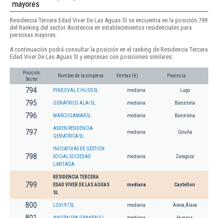
mayores
Residencia Tercera Edad Viver De Las Aguas Sl se encuentra en la posición 799
del Ranking del sector Asistencia en establecimientos residenciales para
personas mayores .
A continuación podrá consultar la posición en el ranking de Residencia Tercera
Edad Viver De Las Aguas Sl y empresas con posiciones similares:
Posición
Nombre de la empresa
Ventas (€)
Provincia
Sector
794
PINDOVAL E HIJOS SL
mediana
Lugo
795
GERIATRICO ALAI SL
mediana
Barcelona
796
MARCUGAMAR SL
mediana
Barcelona
ASDEN RESIDENCIA
797
mediana
Coruña
GERIATRICA SL
INICIATIVAS DE GESTION
798
SOCIAL SOCIEDAD
mediana
Zaragoza
LIMITADA.
RESIDENCIA TERCERA
799
EDAD VIVER DE LAS AGUAS
mediana
Castellon
SL
800
LOVI-97 SL
mediana
Arava,Álava
801
ANGRAOPA GRANEN S.L.
mediana
Huesca