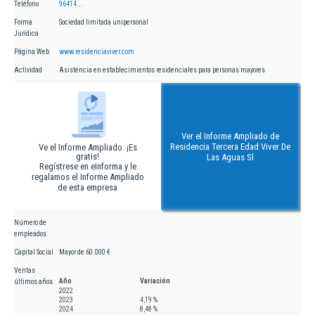
Teléfono
96414...
Forma
Sociedad limitada unipersonal
Jurídica
Página Web
www.residenciaviver.com
Actividad
Asistencia en establecimientos residenciales para personas mayores
Ver el Informe Ampliado de
Residencia Tercera Edad Viver De
Ve el Informe Ampliado. ¡Es
gratis!
Las Aguas Sl
Regístrese en eInforma y le
regalamos el Informe Ampliado
de esta empresa
Número de
empleados
Capital Social
Mayor de 60.000 €
Ventas
Año
Variación
últimos años
2022
2023
4,19 %
2024
8,48 %