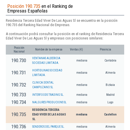
Posición 190.735
en el Ranking de
Empresas Españolas
Residencia Tercera Edad Viver De Las Aguas Sl se encuentra en la posición
190.735 del Ranking Nacional de Empresas.
A continuación podrá consultar la posición en el ranking de Residencia Tercera
Edad Viver De Las Aguas Sl y empresas con posiciones similares:
Posición
Nombre de la empresa
Ventas (€)
Provincia
Nacional
VENTANAS ALBERICIA
190.730
mediana
Cantabria
SOCIEDAD LIMITADA.
HORTIDUNAS SOCIEDAD
190.731
mediana
Almería
LIMITADA.
CLINICA DENTAL
190.732
mediana
Bizkaia
CAMPUZANO SL
190.733
INTERFOODS TRADING SL.
mediana
Madrid
190.734
NALGURES PRODUCIONS SL
mediana
Lugo
RESIDENCIA TERCERA
190.735
EDAD VIVER DE LAS AGUAS
mediana
Castellon
SL
190.736
SENDEROS DEL PARQUE SL.
mediana
Almería