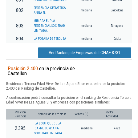
RESIDENCIA GERIATRICA
802
mediana
Barcelona
ANNA SL
MIMARA EL PLA
803
RESIDENCIAL SOCIEDAD
mediana
Tarragona
LIMITADA.
804
LA POSADA DE TEROL SA
mediana
Cádiz
Ver Ranking de Empresas del CNAE 8731
Posición 2.400
en la provincia de
Castellon
Residencia Tercera Edad Viver De Las Aguas Sl se encuentra en la posición
2.400 del Ranking de Castellon.
A continuación podrá consultar la posición en el ranking de Residencia Tercera
Edad Viver De Las Aguas Sl y empresas con posiciones similares:
Posición
Sector
Nombre de la empresa
Ventas (€)
Provincia
Actividad
LA BOUTIQUE DE LA
2.395
CARNE BURRIANA
mediana
4722
SOCIEDAD LIMITADA