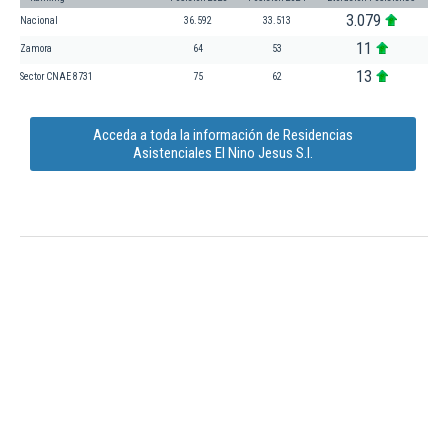
3.079
Nacional
36.592
33.513
11
Zamora
64
53
13
Sector CNAE 8731
75
62
Acceda a toda la información de Residencias
Asistenciales El Nino Jesus S.l.