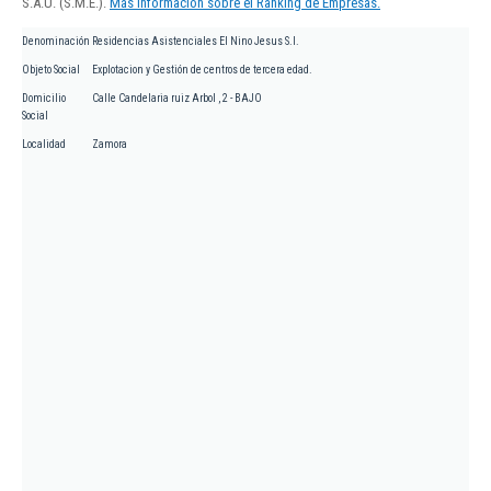
S.A.U. (S.M.E.).
Más información sobre el Ranking de Empresas.
Denominación
Residencias Asistenciales El Nino Jesus S.l.
Objeto Social
Explotacion y Gestión de centros de tercera edad.
Domicilio
Calle Candelaria ruiz Arbol , 2 - BAJO
Social
Localidad
Zamora