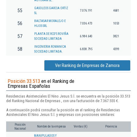
AUTORAM SL.
GASOLEOS GARCIA ORTIZ
55
7.076.191
4681
SL
BALTASAR MORALEJO E
56
7.036.473
1053
HIJOS SRL
PLANTA DE RCD'S ROVIÑA
57
6.984.640
3821
SOCIEDAD LIMITADA
INGENIERIA ROMANICA
58
6.838.795
4399
SOCIEDAD LIMITADA.
Ver Ranking de Empresas de Zamora
Posición 33.513
en el Ranking de
Empresas Españolas
Residencias Asistenciales El Nino Jesus S.l. se encuentra en la posición 33.513
del Ranking Nacional de Empresas , con una facturación de 7.367.555 €.
A continuación podrá consultar la posición en el ranking de Residencias
Asistenciales El Nino Jesus S.l. y empresas con posiciones similares:
Posición
Nombre de la empresa
Ventas (€)
Provincia
Nacional
MANIPULADOS Y