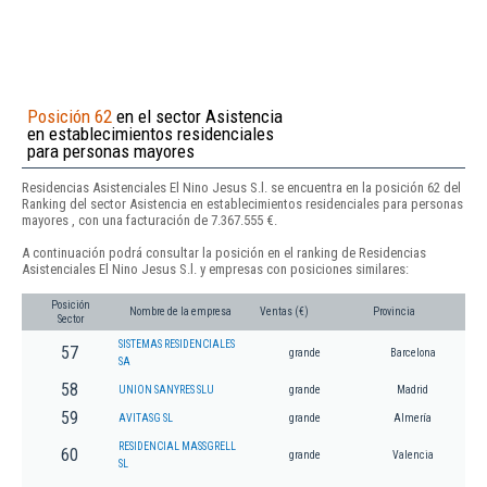
Posición 62
en el sector Asistencia
en establecimientos residenciales
para personas mayores
Residencias Asistenciales El Nino Jesus S.l. se encuentra en la posición 62 del
Ranking del sector Asistencia en establecimientos residenciales para personas
mayores , con una facturación de 7.367.555 €.
A continuación podrá consultar la posición en el ranking de Residencias
Asistenciales El Nino Jesus S.l. y empresas con posiciones similares:
Posición
Nombre de la empresa
Ventas (€)
Provincia
Sector
SISTEMAS RESIDENCIALES
57
grande
Barcelona
SA
58
UNION SANYRES SLU
grande
Madrid
59
AVITASG SL
grande
Almería
RESIDENCIAL MASSGRELL
60
grande
Valencia
SL