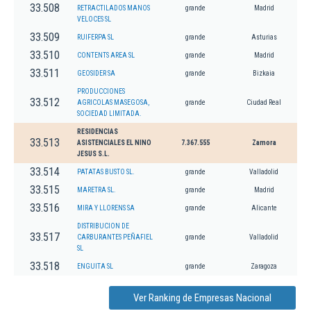
33.508
RETRACTILADOS MANOS
grande
Madrid
VELOCES SL
33.509
RUIFERPA SL
grande
Asturias
33.510
CONTENTS AREA SL
grande
Madrid
33.511
GEOSIDER SA
grande
Bizkaia
PRODUCCIONES
33.512
AGRICOLAS MASEGOSA,
grande
Ciudad Real
SOCIEDAD LIMITADA.
RESIDENCIAS
33.513
ASISTENCIALES EL NINO
7.367.555
Zamora
JESUS S.L.
33.514
PATATAS BUSTO SL.
grande
Valladolid
33.515
MARETRA SL.
grande
Madrid
33.516
MIRA Y LLORENS SA
grande
Alicante
DISTRIBUCION DE
33.517
CARBURANTES PEÑAFIEL
grande
Valladolid
SL
33.518
ENGUITA SL
grande
Zaragoza
Ver Ranking de Empresas Nacional