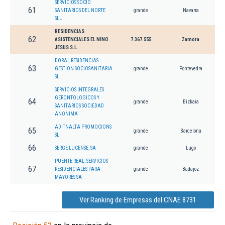
SERVICIOS SOCIO
61
SANITARIOS DEL NORTE
grande
Navarra
SLU
RESIDENCIAS
62
ASISTENCIALES EL NINO
7.367.555
Zamora
JESUS S.L.
DORAL RESIDENCIAS
63
GESTION SOCIOSANITARIA
grande
Pontevedra
SL.
SERVICIOS INTEGRALES
GERONTOLOGICOS Y
64
grande
Bizkaia
SANITARIOS SOCIEDAD
ANONIMA
ADITNALTA PROMOCIONS
65
grande
Barcelona
SL
66
SERGE LUCENSE, SA
grande
Lugo
PUENTE REAL, SERVICIOS
67
RESIDENCIALES PARA
grande
Badajoz
MAYORES SA
Ver Ranking de Empresas del CNAE 8731