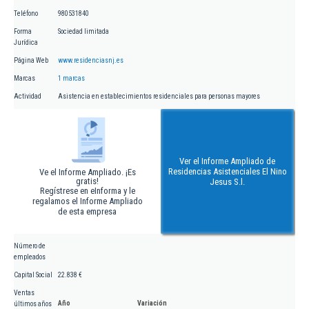
Teléfono
980531840
Forma
Sociedad limitada
Jurídica
Página Web
www.residenciasnj.es
Marcas
1 marcas
Actividad
Asistencia en establecimientos residenciales para personas mayores
Ver el Informe Ampliado de
Residencias Asistenciales El Nino
Ve el Informe Ampliado. ¡Es
gratis!
Jesus S.l.
Regístrese en eInforma y le
regalamos el Informe Ampliado
de esta empresa
Número de
empleados
Capital Social
22.838 €
Ventas
Año
Variación
últimos años