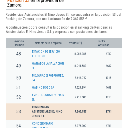
Posición 53
en la provincia de
Zamora
Residencias Asistenciales El Nino Jesus S.l. se encuentra en la posición 53 del
Ranking de Zamora, con una facturación de 7.367.555 €.
A continuación podrá consultar la posición en el ranking de Residencias
Asistenciales El Nino Jesus S.l. y empresas con posiciones similares:
Posición
Sector
Nombre de la empresa
Ventas (€)
Provincia
Actividad
ESTACION DE SERVICIO
48
8.086.985
4730
FERTOL SRL
GANADOS LA SALVACION
49
8.041.882
4632
SL
MELQUIADES RODRIGUEZ,
50
7.646.767
1013
SA
51
GABINO BOBO SA
7.529.994
4639
EMBUTIDOS BALLESTEROS
52
7.410.585
1013
SL
RESIDENCIAS
53
ASISTENCIALES EL NINO
7.367.555
8731
JESUS S.L.
CONCESIONARIO
54
7.278.900
4781